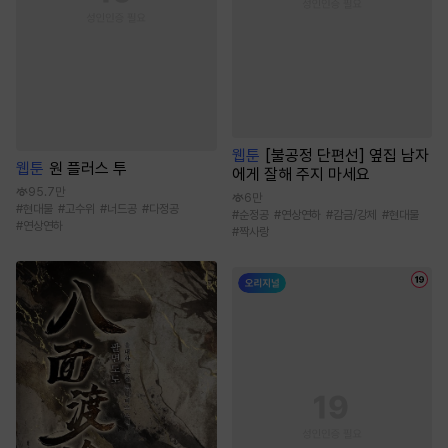
웹툰
[불공정 단편선] 옆집 남자
웹툰
원 플러스 투
에게 잘해 주지 마세요
95.7만
6만
#
현대물
#
고수위
#
너드공
#
다정공
#
순정공
#
연상연하
#
감금/강제
#
현대물
#
연상연하
#
짝사랑