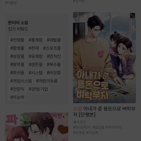
#
집착남
#
대물공
판타지 소설
인기 키워드
#
전쟁물
#
통쾌함
#
재벌물
#
환생물
#
천재
#
스포츠물
#
성장물
#
유쾌함
#
먼치킨
#
빙의물
#
생존물
#
복수물
#
회귀물
#
시스템
#
비장함
#
게임시스템
#
차원이동물
#
전문직
#
경영/기업
#
이능력
소설
아내가 준 용돈으로 벼락부
자 [단행본]
4.5만
#
현대판타지
#
힐링물
#
주식/투자
#
유쾌함
#
이능력