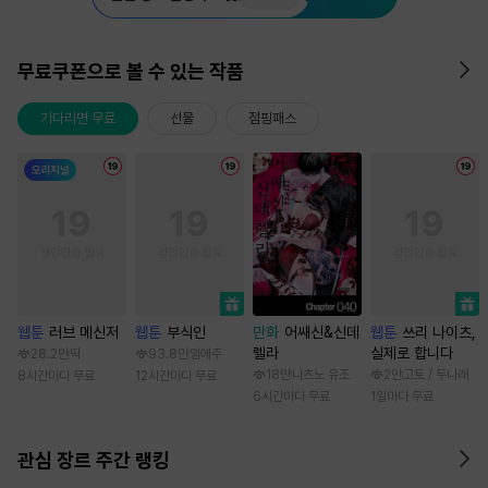
무료쿠폰으로 볼 수 있는 작품
기다리면 무료
선물
점핑패스
웹툰
러브 메신저
웹툰
부식인
만화
어쌔신&신데
웹툰
쓰리 나이츠,
렐라
실제로 합니다
28.2만
딱
93.8만
임애주
18만
나츠노 유조
2만
고토 / 두나래
8시간마다 무료
12시간마다 무료
6시간마다 무료
1일마다 무료
관심 장르 주간 랭킹