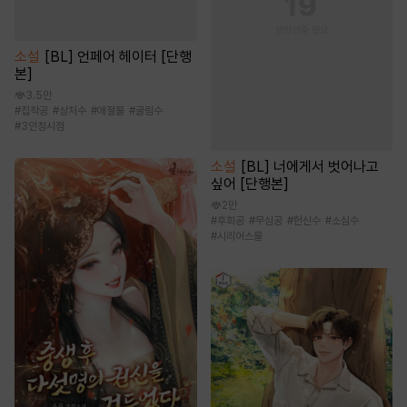
소설
[BL] 언페어 헤이터 [단행
본]
3.5만
#
집착공
#
상처수
#
애절물
#
굴림수
#
3인칭시점
소설
[BL] 너에게서 벗어나고
싶어 [단행본]
2만
#
후회공
#
무심공
#
헌신수
#
소심수
#
시리어스물