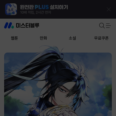
웹툰
만화
소설
무료쿠폰