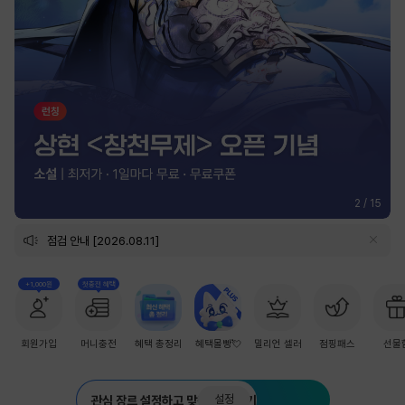
2
/
15
점검 안내 [2026.08.11]
+1,000원
첫충전 혜택
회원가입
머니충전
혜택 총정리
혜택몰빵💘
밀리언 셀러
점핑패스
선물
설정
관심 장르 설정하고 맞춤 추천 받기