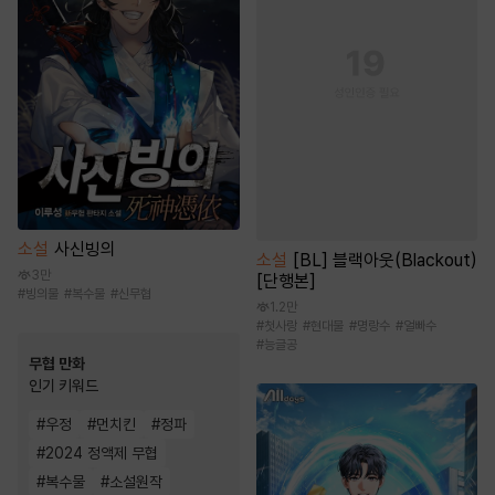
소설
사신빙의
소설
[BL] 블랙아웃(Blackout)
3만
[단행본]
#
빙의물
#
복수물
#
신무협
1.2만
#
첫사랑
#
현대물
#
명랑수
#
얼빠수
#
능글공
무협 만화
인기 키워드
#
우정
#
먼치킨
#
정파
#
2024 정액제 무협
#
복수물
#
소설원작