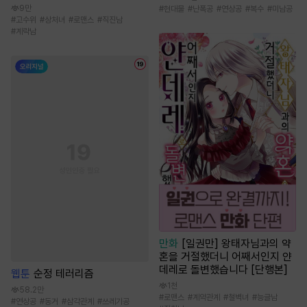
9만
#
현대물
#
난폭공
#
연상공
#
복수
#
미남공
#
고수위
#
상처녀
#
로맨스
#
직진남
#
계략남
만화
[일권만] 왕태자님과의 약
혼을 거절했더니 어째서인지 얀
데레로 돌변했습니다 [단행본]
웹툰
순정 테러리즘
1천
58.2만
#
로맨스
#
계약관계
#
철벽녀
#
능글남
#
연상공
#
동거
#
삼각관계
#
쓰레기공