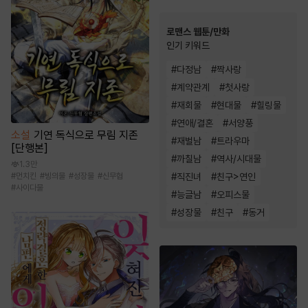
로맨스 웹툰/만화
인기 키워드
#
다정남
#
짝사랑
#
계약관계
#
첫사랑
#
재회물
#
현대물
#
힐링물
#
연애/결혼
#
서양풍
소설
기연 독식으로 무림 지존
#
재벌남
#
트라우마
[단행본]
#
까칠남
#
역사/시대물
1.3만
#
직진녀
#
친구>연인
#
먼치킨
#
빙의물
#
성장물
#
신무협
#
사이다물
#
능글남
#
오피스물
#
성장물
#
친구
#
동거