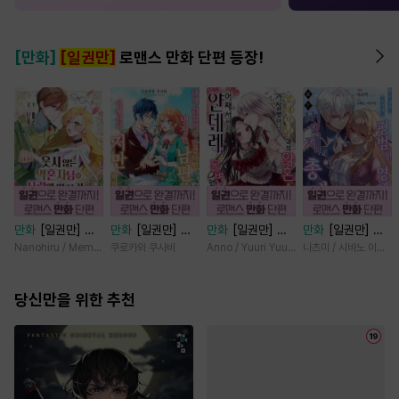
[만화]
[일권만]
로맨스 만화 단편 등장!
만화
[일권만] 웃
만화
[일권만] 내
만화
[일권만] 왕
만화
[일권만] 모
지 않는 약혼자님
게 간섭하지 않겠
태자님과의 약혼을
든 것을 포기한 평
Nanohiru / Memeko
쿠로카와 쿠사비
Anno / Yuuri Yuudachi
나츠미 / 시바노 이즈미
이 사랑에 빠진 건
다던 냉정한 남편
거절했더니 어째서
범한 영애는 젊은
변장한 저인 것 같
이 어째선지 저만
인지 얀데레로 돌
빙제의 총애를 받
습니다 [단행본]
당신만을 위한 추천
바라봅니다 [단행
변했습니다 [단행
는다 [단행본]
본]
본]