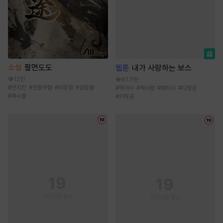
소설
팔면도도
웹툰
내가 사랑하는 보스
12만
61.7만
#
먼치킨
#
전통무협
#
비장함
#
성장물
#
떡대수
#
짝사랑
#
페티쉬
#
다정공
#
복수물
#
키작공