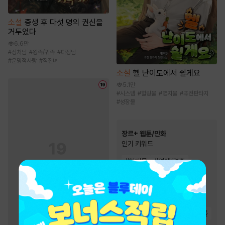
소설
중생 후 다섯 명의 권신을
거두었다
6.6만
#
상처남
#
왕족/귀족
#
다정남
#
운명적사랑
#
직진녀
소설
헬 난이도에서 쉴게요
5.1만
#
시스템
#
힐링물
#
영지물
#
퓨전판타지
#
성장물
장르+ 웹툰/만화
인기 키워드
#
현대물
#
연애/결혼
#
영상화
#
친구
#
다정남
#
이세계물
#
인외존재
#
복수
#
성장물
#
힐링물
#
우정
#
동물
#
역사/시대물