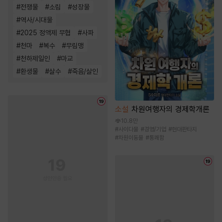
#
전쟁물
#
소림
#
성장물
#
역사/시대물
#
2025 정액제 무협
#
사파
#
천마
#
복수
#
무림맹
#
천하제일인
#
마교
#
환생물
#
살수
#
죽음/살인
소설
차원여행자의 경제학개론
10.8만
#
사이다물
#
경영/기업
#
현대판타지
#
차원이동물
#
통쾌함