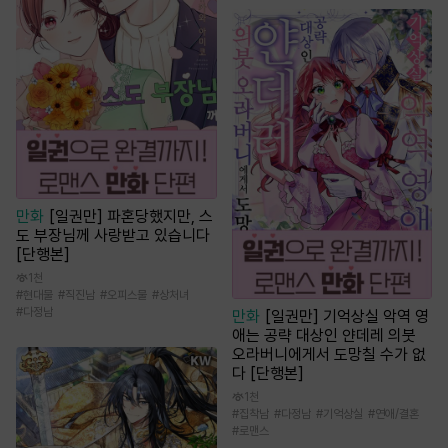
만화
[일권만] 파혼당했지만, 스
도 부장님께 사랑받고 있습니다
[단행본]
1천
#
현대물
#
직진남
#
오피스물
#
상처녀
#
다정남
만화
[일권만] 기억상실 악역 영
애는 공략 대상인 얀데레 의붓
오라버니에게서 도망칠 수가 없
다 [단행본]
1천
#
집착남
#
다정남
#
기억상실
#
연애/결혼
#
로맨스