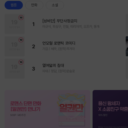
웹툰
만화
소설
[성비단] 무단사정금지
1
마규식, 피상구, 진월, 테리야끼, 오프카, 뚱개
언모럴 로맨틱 코미디
2
가감 / 쌔우, (원작)곽겨자
열여덟의 침대
3
자태 / 청담, (원작)문슬로