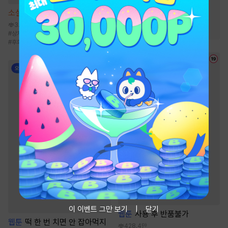
#
초능력
#
환생물
소설
엑스 남편 [단행본]
#
소설원작
#
오피스물
3.6만
#
동양풍
#
음식
#
복수물
#
상처녀
#
계약연애/결혼
#
몸정>맘정
#
후회남
#
시월드
이 이벤트 그만 보기
닫기
웹툰
사용 후 반품불가
웹툰
떡 한 번 치면 안 잡아먹지
428.4만