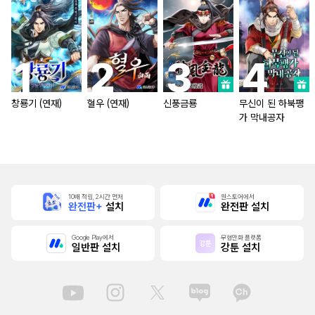
창룡기 (연재)
혈우 (연재)
신풍금룡
무신이 된 하북팽
가 막내공자
10배 적립, 2시간 먼저
원스토어에서
완전판+
설치
완전판 설치
Google Play에서
무협만화 플랫폼
일반판 설치
강툰 설치