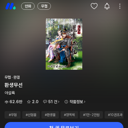
만화
무협
무협 · 완결
환생무선
야설록
62.6만
2.0
51 건
작품정보
#무협
#선협물
#환생물
#정액제
#1만~2만원
#10권초과