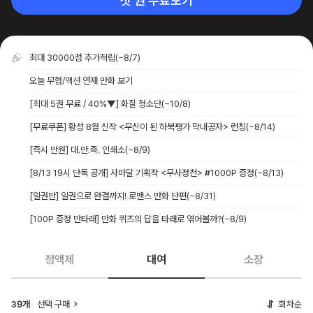
첫 권 무료보기
최대 30000점 추가적립
(~8/7)
오늘 무협/액션 연재 만화 보기
[최대 5권 무료 / 40%▼] 화질 청소단
(~10/8)
[무료쿠폰] 황성 8월 신작 <무신이 된 하북팽가 막내공자> 런칭
(~8/14)
[즉시 만원] 대.만.족. 인쇄소
(~8/9)
[8/13 19시 단독 공개] 사마달 기획작 <무사정천> #1000P 증정
(~8/13)
[일권만] 일권으로 완결까지! 로맨스 만화 단편
(~8/31)
[100P 증정 만타래] 만화 퀴즈의 답을 타래로 엮어볼까?
(~8/9)
정액제
대여
소장
선택 구매
회차순
39개