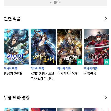
··· 펼치기
관련 작품
작가의 작품
작가의 작품
작가의 작품
작가의 작품
창룡기 (연재)
<기간한정> 초보
독왕강림 (연재)
신풍금룡
무사 일대기 [단행
본]
무협 만화 랭킹