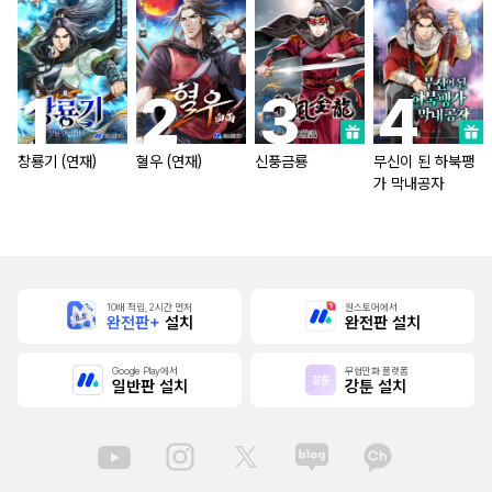
창룡기 (연재)
혈우 (연재)
신풍금룡
무신이 된 하북팽
가 막내공자
10배 적립, 2시간 먼저
원스토어에서
완전판+
설치
완전판 설치
Google Play에서
무협만화 플랫폼
일반판 설치
강툰 설치