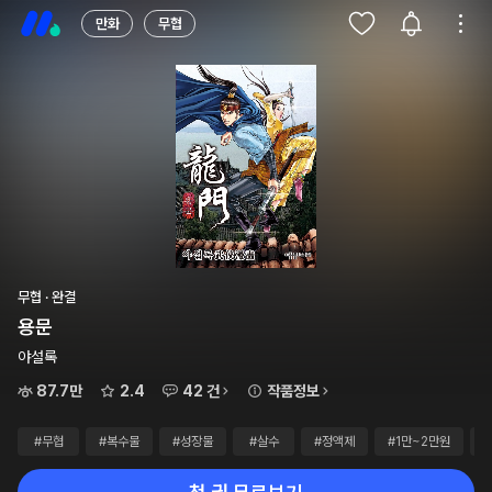
만화
무협
무협 · 완결
용문
야설록
87.7만
2.4
42 건
작품정보
#무협
#복수물
#성장물
#살수
#정액제
#1만~2만원