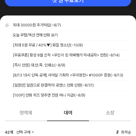
첫 권 무료보기
최대 30000점 추가적립
(~8/7)
오늘 무협/액션 연재 만화 보기
[최대 5권 무료 / 40%▼] 화질 청소단
(~10/8)
[무료쿠폰] 황성 8월 신작 <무신이 된 하북팽가 막내공자> 런칭
(~8/14)
[즉시 만원] 대.만.족. 인쇄소
(~8/9)
[8/13 19시 단독 공개] 사마달 기획작 <무사정천> #1000P 증정
(~8/13)
[일권만] 일권으로 완결까지! 로맨스 만화 단편
(~8/31)
[100P] 만화 퀴즈 맞추면 전원 머니 지급!
(~8/9)
정액제
대여
소장
42개
선택 구매
회차순