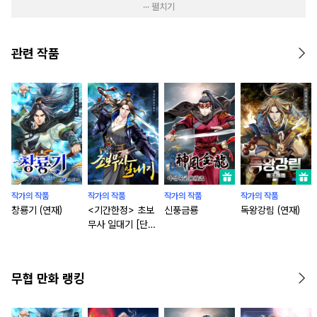
··· 펼치기
관련 작품
작가의 작품
작가의 작품
작가의 작품
작가의 작품
창룡기 (연재)
<기간한정> 초보
신풍금룡
독왕강림 (연재)
무사 일대기 [단행
본]
무협 만화 랭킹