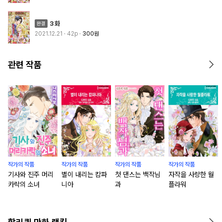
3화
2021.12.21
· 42p
300원
관련 작품
작가의 작품
작가의 작품
작가의 작품
작가의 작품
기사와 진주 머리
별이 내리는 캄파
첫 댄스는 백작님
자작을 사랑한 월
카락의 소녀
니아
과
플라워