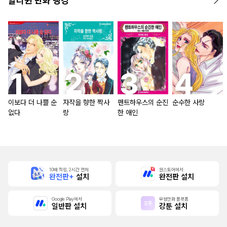
할리퀸 만화 랭킹
이보다 더 나쁠 순
자작을 향한 짝사
펜트하우스의 순진
순수한 사랑
없다
랑
한 애인
10배 적립, 2시간 먼저
원스토어에서
완전판+
설치
완전판 설치
Google Play에서
무협만화 플랫폼
일반판 설치
강툰 설치