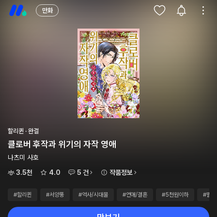
만화
할리퀸 · 완결
클로버 후작과 위기의 자작 영애
나츠미 사호
3.5천
4.0
5 건
작품정보
#할리퀸
#서양풍
#역사/시대물
#연애/결혼
#5천원이하
#별점