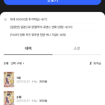
맛보기
최대 30000점 추가적립
(~8/7)
[일권만] 일권으로 완결까지! 로맨스 만화 단편
(~8/31)
[100P] 만화 퀴즈 맞추면 전원 머니 지급!
(~8/9)
대여
소장
3개
선택 구매
회차순
1화
2021.12.21
· 44p
300원
2화
2021.12.21
· 44p
300원