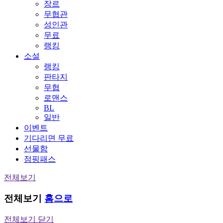
장르
무협관
성인관
무료
랭킹
소설
랭킹
판타지
무협
로맨스
BL
일반
이벤트
기다리면 무료
선물함
점핑패스
전체보기
전체보기
홈으로
전체보기 닫기