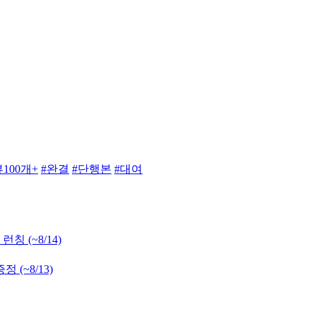
100개+
#완결
#단행본
#대여
 런칭
(~8/14)
 증정
(~8/13)