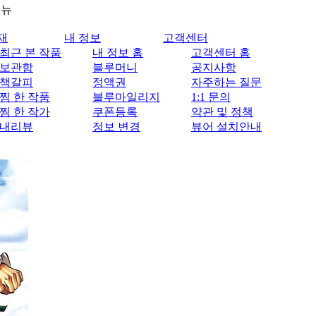
메뉴
재
내 정보
고객센터
최근 본 작품
내 정보 홈
고객센터 홈
보관함
블루머니
공지사항
책갈피
정액권
자주하는 질문
찜 한 작품
블루마일리지
1:1 문의
찜 한 작가
쿠폰등록
약관 및 정책
내리뷰
정보 변경
뷰어 설치안내