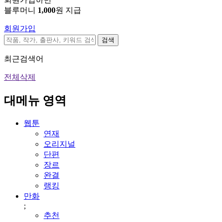
블루머니
1,000
원 지급
회원가입
검색
최근검색어
전체삭제
대메뉴 영역
웹툰
연재
오리지널
단편
장르
완결
랭킹
만화
;
추천