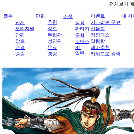
전체보기 
웹툰
만화
이벤트
내 서
소설
연재
추천
기다리면 무료
랭킹
오리지널
장르
선물함
판타지
단편
무협관
점핑패스
무협
장르
성인관
알림함
로맨스
완결
무료
BL
테마추천
일반
랭킹
랭킹
키워드로 검색