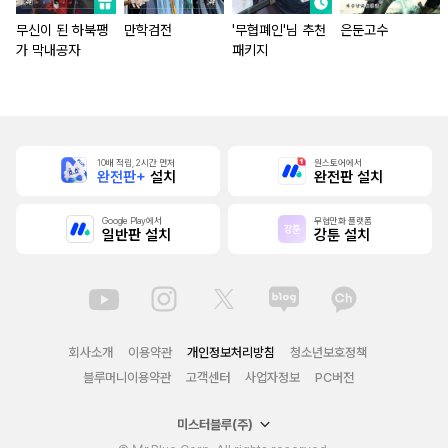
무신이 된 하북팽
만학검전
'무협폐인'님 추천
은둔고수
가 막내공자
패키지
10배 적립, 2시간 먼저
원스토어에서
완전판+
설치
완전판 설치
Google Play에서
무협만화 플랫폼
일반판 설치
강툰 설치
회사소개
이용약관
개인정보처리방침
청소년보호정책
블루머니이용약관
고객센터
사업자정보
PC버전
미스터블루(주)