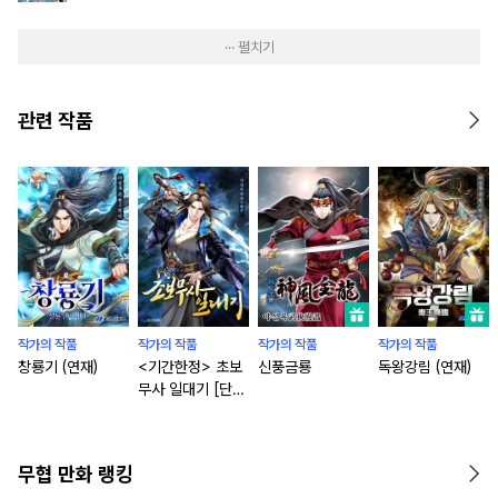
··· 펼치기
관련 작품
작가의 작품
작가의 작품
작가의 작품
작가의 작품
창룡기 (연재)
<기간한정> 초보
신풍금룡
독왕강림 (연재)
무사 일대기 [단행
본]
무협 만화 랭킹