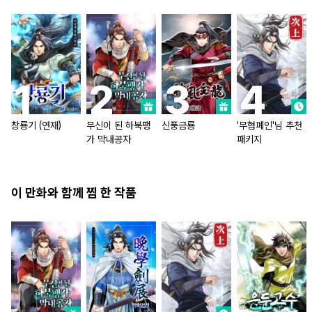
창룡기 (연재)
무신이 된 하북팽
신풍금룡
'무협폐인'님 추천
가 막내공자
패키지
이 만화와 함께 찜 한 작품