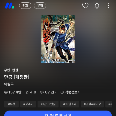
만화
무협
무협 · 완결
만공 [개정판]
야설록
157.4만
4.0
87 건
작품정보
#무협
#정액제
#1만~2만원
#10권초과
#별점4점이상
#리뷰