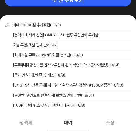
첫 권 무료보기
최대 30000점 추가적립
(~8/9)
[정액제 최저가 선언] ONLY 미스터블루 무협만화 무제한
오늘 무협/액션 연재 만화 보기
[최대 5권 무료 / 40%▼] 화질 청소단
(~10/8)
[무료쿠폰] 황성 8월 신작 <무신이 된 하북팽가 막내공자> 런칭
(~8/14)
[즉시 만원] 대.만.족. 인쇄소
(~8/9)
[8/13 19시 단독 공개] 사마달 기획작 <무사정천> #1000P 증정
(~8/13)
[일권만] 일권으로 완결까지! 로맨스 만화 단편
(~8/31)
[100P] 만화 퀴즈 맞추면 전원 머니 지급!
(~8/9)
정액제
대여
소장