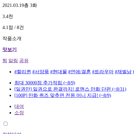
2021.03.19
총 3화
3.4천
4.1점 / 8건
작품소개
맛보기
찜
알림
공유
#할리퀸
#서양풍
#현대물
#연애/결혼
#트라우마
#재벌남
최대 30000점 추가적립
(~8/9)
[일권만] 일권으로 완결까지! 로맨스 만화 단편
(~8/31)
[100P] 만화 퀴즈 맞추면 전원 머니 지급!
(~8/9)
대여
소장