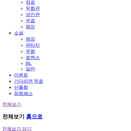
장르
무협관
성인관
무료
랭킹
소설
랭킹
판타지
무협
로맨스
BL
일반
이벤트
기다리면 무료
선물함
점핑패스
전체보기
전체보기
홈으로
전체보기 닫기