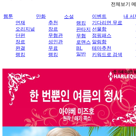
전체보기 
웹툰
만화
이벤트
내 서
소설
연재
추천
기다리면 무료
랭킹
오리지널
장르
선물함
판타지
단편
무협관
점핑패스
무협
장르
성인관
알림함
로맨스
완결
무료
BL
테마추천
일반
랭킹
랭킹
키워드로 검색