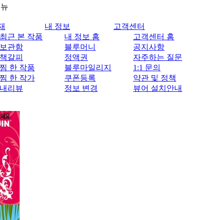
메뉴
재
내 정보
고객센터
최근 본 작품
내 정보 홈
고객센터 홈
보관함
블루머니
공지사항
책갈피
정액권
자주하는 질문
찜 한 작품
블루마일리지
1:1 문의
찜 한 작가
쿠폰등록
약관 및 정책
내리뷰
정보 변경
뷰어 설치안내