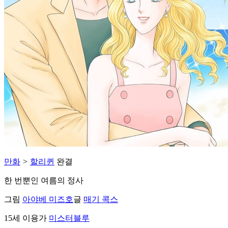
만화
>
할리퀸
완결
한 번뿐인 여름의 정사
그림
아야베 미즈호
글
매기 콕스
15세 이용가
미스터블루