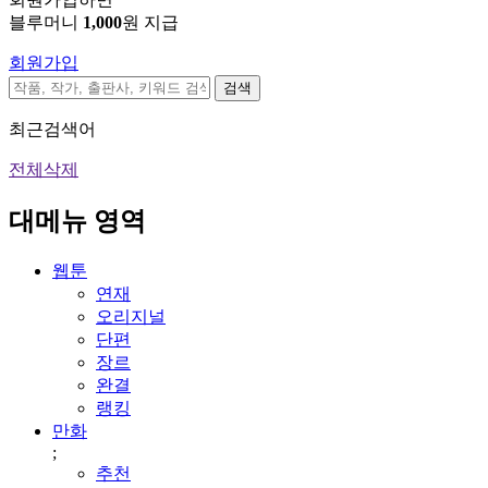
블루머니
1,000
원 지급
회원가입
검색
최근검색어
전체삭제
대메뉴 영역
웹툰
연재
오리지널
단편
장르
완결
랭킹
만화
;
추천