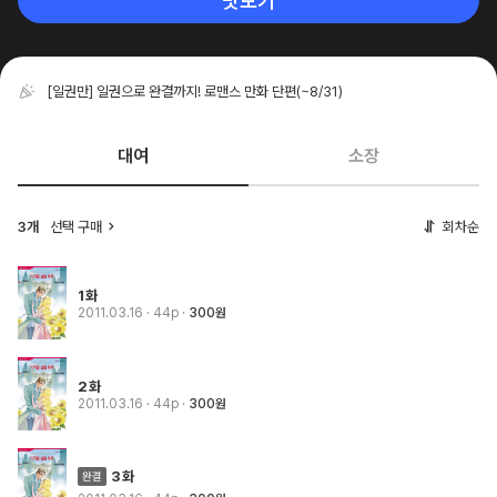
맛보기
[일권만] 일권으로 완결까지! 로맨스 만화 단편
(~8/31)
대여
소장
3개
선택 구매
회차순
1화
2011.03.16
· 44p
300원
2화
2011.03.16
· 44p
300원
3화