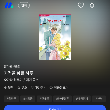
만화
할리퀸 · 완결
기적을 낳은 하루
오가타 히로미 / 매기 콕스
5천
3.5
16 건
작품정보
#할리퀸
#서양풍
#현대물
#연애/결혼
#계약관계
#부부