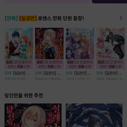
[만화]
[일권만]
로맨스 만화 단편 등장!
만화
[일권만] 내
만화
[일권만] 실
만화
[일권만] 모
만화
[일권만] 매
게 간섭하지 않겠
례지만 약혼자님,
든 것을 포기한 평
료 마법에 걸린 척
쿠로카와 쿠사비
Mashiro / Memeko
나츠미 / 시바노 이즈미
Sane Takada / Koki
다던 냉정한 남편
당신의 눈은 장식
범한 영애는 젊은
했더니 냉담했던
이 어째선지 저만
인가요? [단행본]
빙제의 총애를 받
약혼자가 맹목적인
바라봅니다 [단행
당신만을 위한 추천
는다 [단행본]
사랑꾼이 되었습니
본]
다 [단행본]