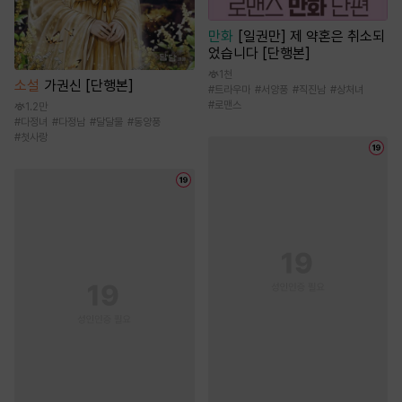
만화
[일권만] 제 약혼은 취소되
었습니다 [단행본]
1천
소설
가권신 [단행본]
#
트라우마
#
서양풍
#
직진남
#
상처녀
#
로맨스
1.2만
#
다정녀
#
다정남
#
달달물
#
동양풍
#
첫사랑