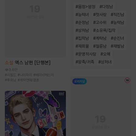
#
몸정>맘정
#
다정남
#
능력녀
#
첫사랑
#
직진남
#
순정남
#
고수위
#
능력남
#
상처남
#
소유욕/집착
#
집착남
#
계략남
#
순진녀
#
재회물
#
절륜남
#
재벌남
#
운명적사랑
#
오해
#
왕족/귀족
#
상처녀
소설
엑스 남편 [단행본]
3.6만
#
시월드
#
나이차이
#
베이비메신저
#
후회남
#
계약연애/결혼