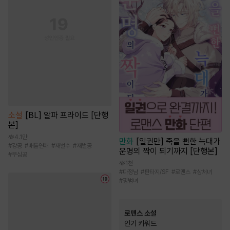
소설
[BL] 알파 프라이드 [단행
본]
4.1만
만화
[일권만] 죽을 뻔한 늑대가
#
강공
#
배틀연애
#
재벌수
#
재벌공
운명의 짝이 되기까지 [단행본]
#
무심공
1천
#
다정남
#
판타지/SF
#
로맨스
#
상처녀
#
평범녀
로맨스 소설
인기 키워드