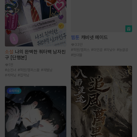
웹툰
캐비넷 메이드
33만
#
학원/캠퍼스
#
미인공
#
자낮수
#
능글공
소설
나의 완벽한 쿼터백 남자친
#
현대물
구 [단행본]
1천
#
순진녀
#
학원/캠퍼스물
#
재벌남
#
계략남
#
집착남