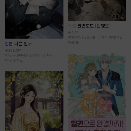
소설
팔면도도 [단행본]
2.2만
#
검객/무사
#
복수물
#
비장함
#
전통무협
#
성장물
웹툰
나쁜 친구
238.3만
#
미남공
#
단정수
#
까칠수
#
상처공
#
학원/캠퍼스