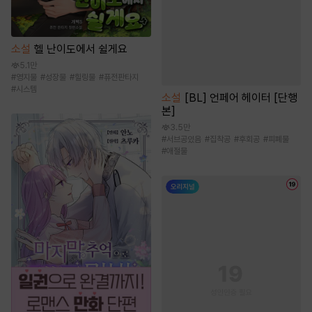
소설
헬 난이도에서 쉴게요
5.1만
#
영지물
#
성장물
#
힐링물
#
퓨전판타지
#
시스템
소설
[BL] 언페어 헤이터 [단행
본]
3.5만
#
서브공있음
#
집착공
#
후회공
#
피폐물
#
애절물