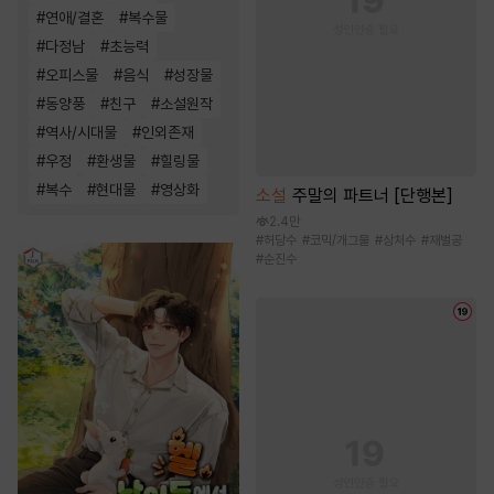
#
연애/결혼
#
복수물
#
다정남
#
초능력
#
오피스물
#
음식
#
성장물
#
동양풍
#
친구
#
소설원작
#
역사/시대물
#
인외존재
#
우정
#
환생물
#
힐링물
#
복수
#
현대물
#
영상화
소설
주말의 파트너 [단행본]
2.4만
#
허당수
#
코믹/개그물
#
상처수
#
재벌공
#
순진수