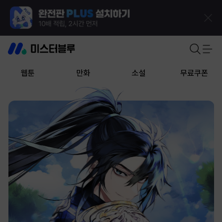
웹툰
만화
소설
무료쿠폰