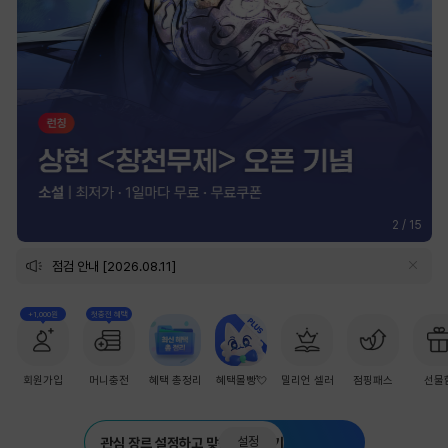
2
/
15
점검 안내 [2026.08.11]
+1,000원
첫충전 혜택
회원가입
머니충전
혜택 총정리
혜택몰빵💘
밀리언 셀러
점핑패스
선물
설정
관심 장르 설정하고 맞춤 추천 받기