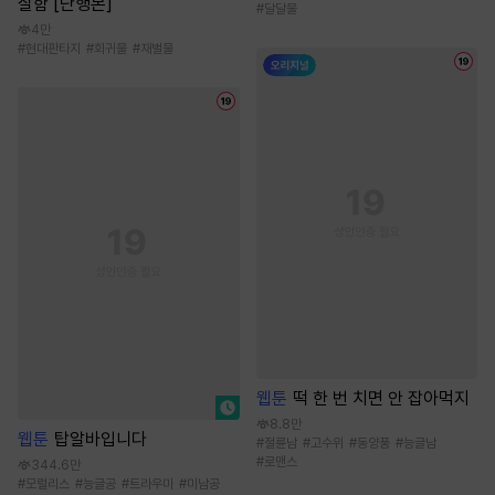
잘함 [단행본]
#
달달물
4만
#
현대판타지
#
회귀물
#
재벌물
웹툰
떡 한 번 치면 안 잡아먹지
8.8만
웹툰
탑알바입니다
#
절륜남
#
고수위
#
동양풍
#
능글남
#
로맨스
344.6만
#
모럴리스
#
능글공
#
트라우마
#
미남공