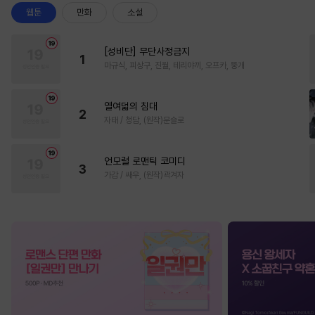
웹툰
만화
소설
[성비단] 무단사정금지
1
마규식, 피상구, 진월, 테리야끼, 오프카, 뚱개
열여덟의 침대
2
자태 / 청담, (원작)문슬로
언모럴 로맨틱 코미디
3
가감 / 쌔우, (원작)곽겨자