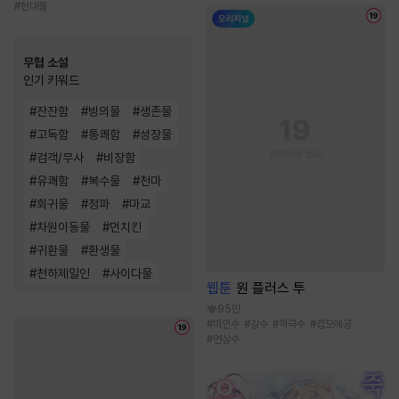
#
현대물
무협 소설
인기 키워드
#
잔잔함
#
빙의물
#
생존물
#
고독함
#
통쾌함
#
성장물
#
검객/무사
#
비장함
#
유쾌함
#
복수물
#
천마
#
회귀물
#
정파
#
마교
#
차원이동물
#
먼치킨
#
귀환물
#
환생물
#
천하제일인
#
사이다물
웹툰
원 플러스 투
95만
#
미인수
#
강수
#
적극수
#
갭모에공
#
연상수