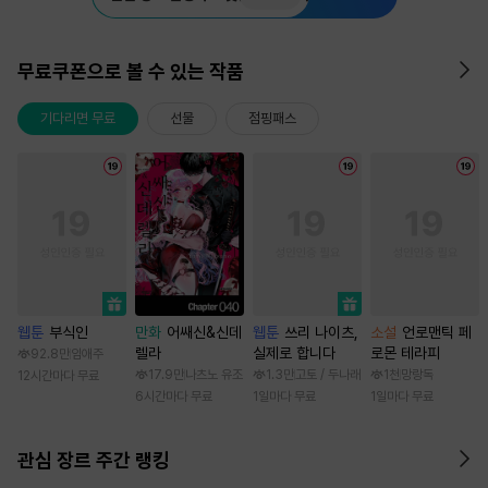
무료쿠폰으로 볼 수 있는 작품
기다리면 무료
선물
점핑패스
웹툰
부식인
만화
어쌔신&신데
웹툰
쓰리 나이츠,
소설
언로맨틱 페
렐라
실제로 합니다
로몬 테라피
92.8만
임애주
17.9만
나츠노 유조
1.3만
고토 / 두나래
1천
망랑독
12시간마다 무료
6시간마다 무료
1일마다 무료
1일마다 무료
관심 장르 주간 랭킹