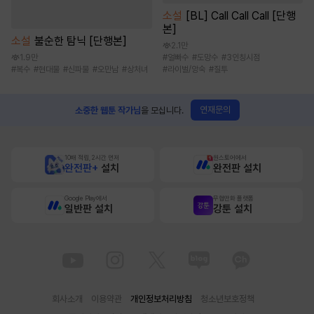
소설
[BL] Call Call Call [단행
본]
소설
불순한 탐닉 [단행본]
2.1만
#
얼빠수
#
도망수
#
3인칭시점
1.9만
#
라이벌/앙숙
#
질투
#
복수
#
현대물
#
신파물
#
오만남
#
상처녀
연재문의
소중한 웹툰 작가님
을 모십니다.
10배 적립, 2시간 먼저
원스토어에서
완전판+
설치
완전판 설치
Google Play에서
무협만화 플랫폼
일반판 설치
강툰 설치
회사소개
이용약관
개인정보처리방침
청소년보호정책