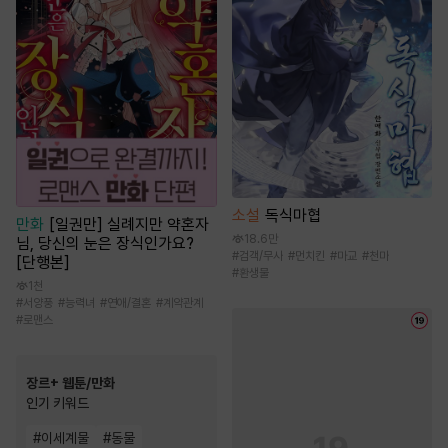
소설
독식마협
만화
[일권만] 실례지만 약혼자
18.6만
님, 당신의 눈은 장식인가요?
#
검객/무사
#
먼치킨
#
마교
#
천마
[단행본]
#
환생물
1천
#
서양풍
#
능력녀
#
연애/결혼
#
계약관계
#
로맨스
장르+ 웹툰/만화
인기 키워드
#
이세계물
#
동물