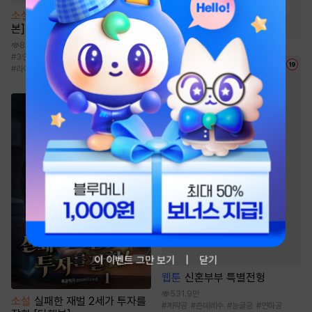
#
시스템
#
빙의물
#
유쾌함
소설
[BL] 작업의 정석 [단행
#
생존물
#
이능력
본]
8.7천
#
3인칭시점
#
까칠공
#
절륜공
#
라이벌/앙숙
#
오해/착각
이 이벤트 그만 보기
닫기
웹툰
신혼부부 특별전형
531.9만
소설
실패한 재벌 2세가 투자를
#
계략공
#
츤데레수
#
능글공
#
연하공