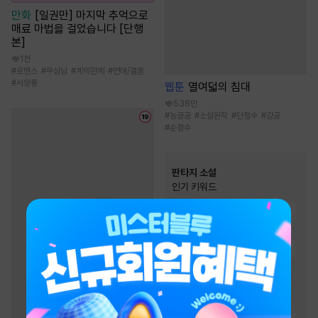
만화
[일권만] 마지막 추억으로
매료 마법을 걸었습니다 [단행
본]
1천
#
로맨스
#
무심남
#
계약관계
#
연애/결혼
#
서양풍
웹툰
열여덟의 침대
538만
#
능글공
#
소설원작
#
단정수
#
강공
#
순정수
판타지 소설
인기 키워드
#
성장물
#
통쾌함
#
재벌물
#
전쟁물
#
복수물
#
천재
#
환생물
#
회귀물
#
비장함
#
경영/기업
#
게임시스템
#
전문직
#
먼치킨
#
스포츠물
#
차원이동물