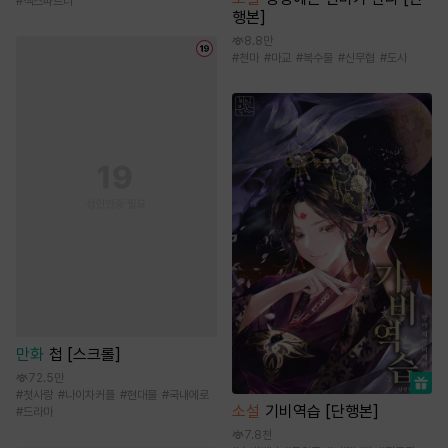
#
섹스파트너
행본]
8.8만
#
천마
#
마교
#
복수물
#
신무협
#
도사
만화
첩 [스크롤]
72.5만
#
첫사랑
#
나이차커플
#
현대물
#
국내에로
소설
기비역습 [단행본]
#
드라마
7.8천