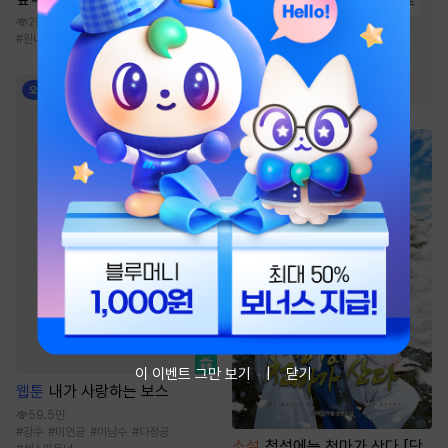
#
역사/시대물
#
소림
#
복수
2만
#
살수
#
사파
#
원나잇
#
첫사랑
#
능력수
#
강수
#
집착공
#
2024 정액제 무협
#
2025 정액제 무협
이 이벤트 그만 보기
닫기
웹툰
내가 사랑하는 보스
59.5만
#
강수
#
미인공
#
미남수
#
다정공
소설
청성에는 천마가 산다 [단