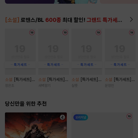
[소설]
로맨스/BL
600종
최대 할인!
그랜드 특가세트
▶
소설
[특가세트]
소설
[특가세트]
소설
[특가세트]
소설
[특가세트]
광애록 [단행본]
함부로 사랑 [단행
[BL] 가짜 스폰
캠퍼스 파트너 [단
정은초
새벽향기
살룻
문정민
본]
[단행본]
행본]
당신만을 위한 추천