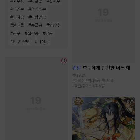
#
고수위
#
미남공
#
상처수
#
미인수
#
츤데레수
#
연하공
#
대형견공
#
현대물
#
능글공
#
연상수
#
친구
#
집착공
#
강공
#
친구>연인
#
다정공
웹툰
모두에게 친절한 너는 왜
29.2만
#
다정수
#
짝사랑공
#
미남공
#
학원/캠퍼스
#
짝사랑