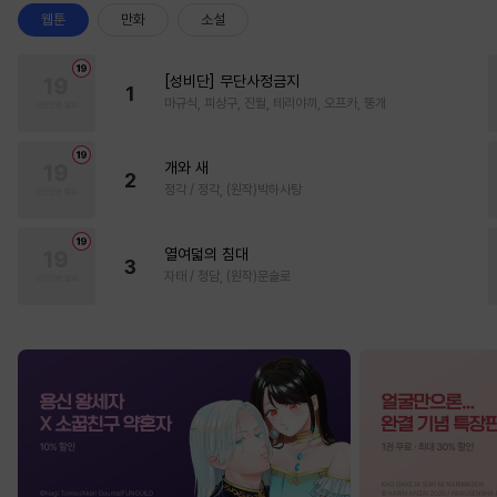
웹툰
만화
소설
[성비단] 무단사정금지
1
마규식, 피상구, 진월, 테리야끼, 오프카, 뚱개
개와 새
2
정각 / 정각, (원작)박하사탕
열여덟의 침대
3
자태 / 청담, (원작)문슬로