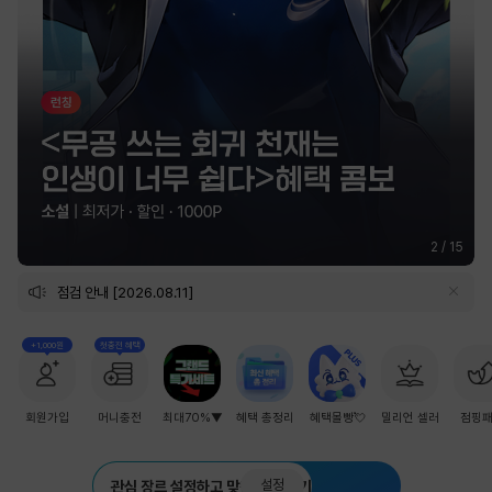
2
/
15
점검 안내 [2026.08.11]
+1,000원
첫충전 혜택
회원가입
머니충전
최대70%▼
혜택 총정리
혜택몰빵💘
밀리언 셀러
점핑
설정
관심 장르 설정하고 맞춤 추천 받기