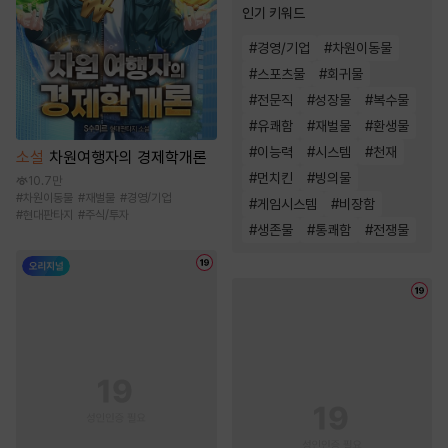
인기 키워드
#
경영/기업
#
차원이동물
#
스포츠물
#
회귀물
#
전문직
#
성장물
#
복수물
#
유쾌함
#
재벌물
#
환생물
#
이능력
#
시스템
#
천재
소설
차원여행자의 경제학개론
#
먼치킨
#
빙의물
10.7만
#
차원이동물
#
재벌물
#
경영/기업
#
게임시스템
#
비장함
#
현대판타지
#
주식/투자
#
생존물
#
통쾌함
#
전쟁물