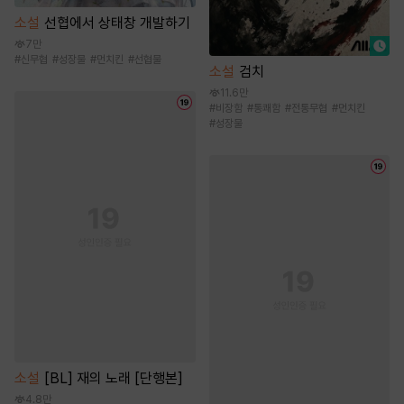
소설
선협에서 상태창 개발하기
7만
#
신무협
#
성장물
#
먼치킨
#
선협물
소설
검치
11.6만
#
비장함
#
통쾌함
#
전통무협
#
먼치킨
#
성장물
소설
[BL] 재의 노래 [단행본]
4.8만