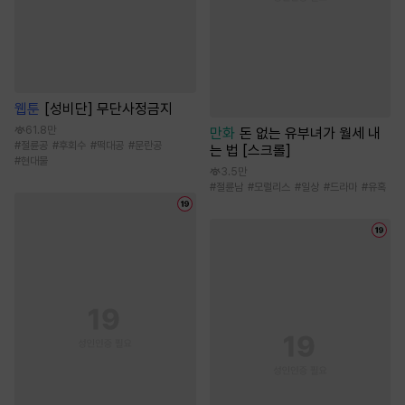
웹툰
[성비단] 무단사정금지
61.8만
만화
돈 없는 유부녀가 월세 내
#
절륜공
#
후회수
#
떡대공
#
문란공
는 법 [스크롤]
#
현대물
3.5만
#
절륜남
#
모럴리스
#
일상
#
드라마
#
유혹