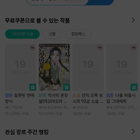
무료쿠폰으로 볼 수 있는 작품
기다리면 무료
선물
점핑패스
웹툰
잘못된 연애
만화
약사의 혼잣
소설
전직 조폭 보
웹툰
나를 파멸시
방식
말(마오마오의 후
스의 19금 소설 속
킬 그대에게
궁 수수께끼 풀이
가정부 빙의기
2.7만
SIK
16.9만
쿠라타 미노지 / 휴우가 나츠
1천
당성
4.1천
카야 / 점면, 
수첩)
12시간마다 무료
12시간마다 무료
1일마다 무료
1일마다 무료
관심 장르 주간 랭킹