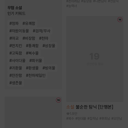
#
츤데레남
#
동양풍
#
나쁜남자
#
전문직
#
능력녀
무협 소설
인기 키워드
#
정파
#
유쾌함
#
차원이동물
#
검객/무사
#
마교
#
비장함
#
천마
#
먼치킨
#
통쾌함
#
성장물
#
고독함
#
복수물
#
사이다물
#
회귀물
#
귀환물
#
환생물
#
빙의물
#
잔잔함
#
천하제일인
#
생존물
소설
불순한 탐닉 [단행본]
1.9만
#
복수
#
현대물
#
집착남
#
후회남
#
오만남