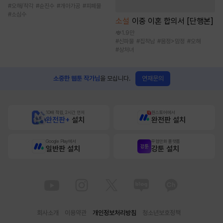
#
오해/착각
#
순진수
#
개아가공
#
피폐물
#
소심수
소설
이중 이혼 합의서 [단행본]
1.9만
#
신파물
#
집착남
#
몸정>맘정
#
오해
#
상처녀
연재문의
소중한 웹툰 작가님
을 모십니다.
10배 적립, 2시간 먼저
원스토어에서
완전판+
설치
완전판 설치
Google Play에서
무협만화 플랫폼
일반판 설치
강툰 설치
회사소개
이용약관
개인정보처리방침
청소년보호정책