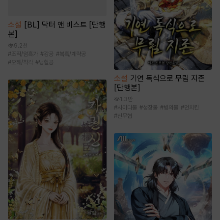
소설
[BL] 닥터 앤 비스트 [단행
본]
9.2천
#
조직/암흑가
#
강공
#
복흑/계략공
#
오해/착각
#
냉혈공
소설
기연 독식으로 무림 지존
[단행본]
1.3만
#
사이다물
#
성장물
#
빙의물
#
먼치킨
#
신무협