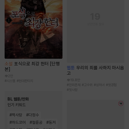
소설
포식으로 최강 헌터 [단행
웹툰
우리의 죄를 사하지 마시옵
본]
고
2만
19.8만
#
시스템
#
현대판타지
#
인외존재
#
고수위
#
상처녀
#
첫경험
#
첫사랑
BL 웹툰/만화
인기 키워드
#
짝사랑
#
다정수
#
하드코어
#
절륜공
#
동거