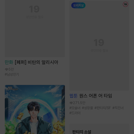
만화
[페퍼] 비탄의 알리시아
5만
#
남성인기
웹툰
원스 어폰 어 타임
271.5만
#
모솔녀
#
성장물
#
판타지/SF
#
직진녀
#
드라마
판타지 소설