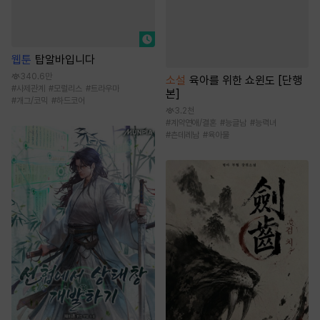
웹툰
탑알바입니다
340.6만
소설
육아를 위한 쇼윈도 [단행
#
사제관계
#
모럴리스
#
트라우마
본]
#
개그/코믹
#
하드코어
3.2천
#
계약연애/결혼
#
능글남
#
능력녀
#
츤데레남
#
육아물