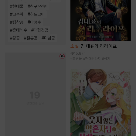
#
현대물
#
친구>연인
#
고수위
#
하드코어
#
집착공
#
다정수
#
츤데레수
#
대형견공
#
강공
#
절륜공
#
미남공
소설
김 대표의 리라이프
15.8만
#
회귀물
#
현대판타지
#
작가