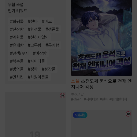
무협 소설
인기 키워드
#
회귀물
#
천마
#
마교
#
잔잔함
#
환생물
#
생존물
#
귀환물
#
천하제일인
#
유쾌함
#
고독함
#
통쾌함
#
검객/무사
#
비장함
#
복수물
#
사이다물
#
빙의물
#
정파
#
성장물
#
먼치킨
#
차원이동물
소설
초전도체 운석으로 천재 엔
지니어 각성
6.7만
#
전문직
#
사이다물
#
천재
#
현대판타지