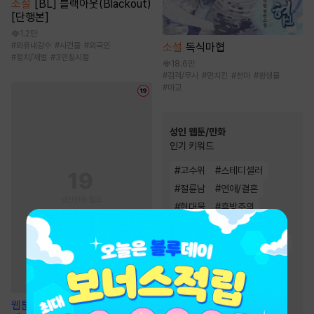
소설
[BL] 블랙아웃(Blackout)
[단행본]
1.2만
#
외유내강수
#
사건물
#
외국인
소설
독식마협
#
정치/재벌
#
3인칭시점
18.6만
#
검객/무사
#
먼치킨
#
천마
#
환생물
#
마교
성인 웹툰/만화
인기 키워드
#
고수위
#
스테디셀러
#
절륜남
#
연애/결혼
#
현대물
#
후방주의
#
모럴리스
#
유혹
#
하드코어
#
동거
#
원나잇
#
능욕
#
능글남
#
다정남
#
직진남
#
오피스물
#
짝사랑
#
여성인기
웹툰
[불공정 단편선] 옆집 남자