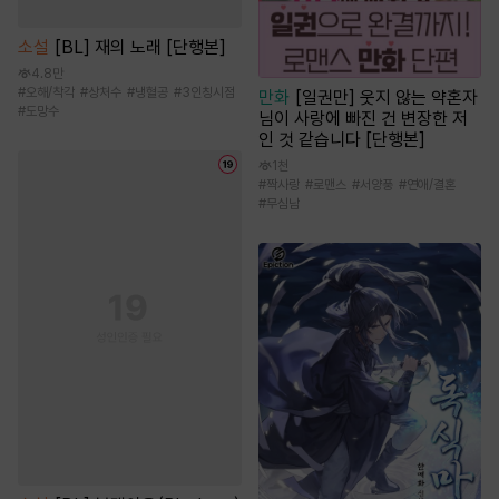
소설
[BL] 재의 노래 [단행본]
4.8만
#
오해/착각
#
상처수
#
냉혈공
#
3인칭시점
만화
[일권만] 웃지 않는 약혼자
#
도망수
님이 사랑에 빠진 건 변장한 저
인 것 같습니다 [단행본]
1천
#
짝사랑
#
로맨스
#
서양풍
#
연애/결혼
#
무심남