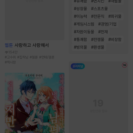
#
유쾌함
#
먼치킨
#
재벌물
#
성장물
#
스포츠물
#
이능력
#
전문직
#
회귀물
#
게임시스템
#
경영/기업
#
차원이동물
#
천재
#
통쾌함
#
전쟁물
#
비장함
웹툰
사랑하고 사랑해서
#
빙의물
#
환생물
154만
#
고수위
#
집착남
#
절륜
#
연애/결혼
#
짝사랑