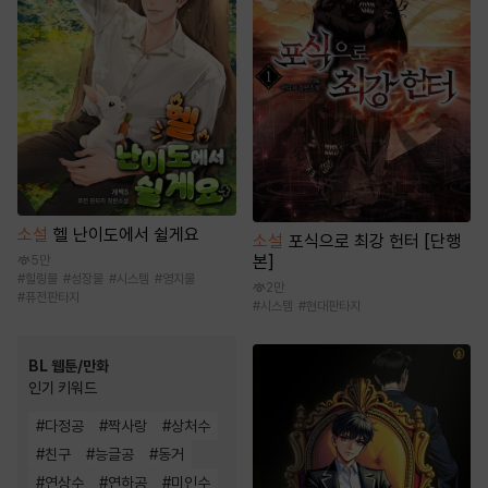
소설
헬 난이도에서 쉴게요
소설
포식으로 최강 헌터 [단행
본]
5만
#
힐링물
#
성장물
#
시스템
#
영지물
2만
#
퓨전판타지
#
시스템
#
현대판타지
BL 웹툰/만화
인기 키워드
#
다정공
#
짝사랑
#
상처수
#
친구
#
능글공
#
동거
#
연상수
#
연하공
#
미인수