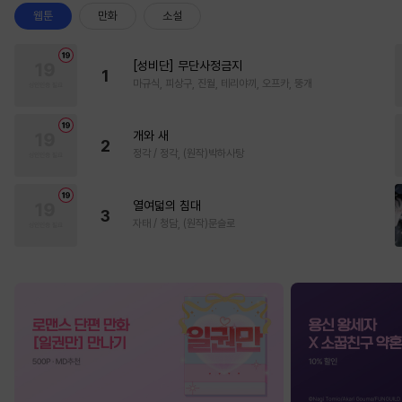
웹툰
만화
소설
[성비단] 무단사정금지
1
마규식, 피상구, 진월, 테리야끼, 오프카, 뚱개
개와 새
2
정각 / 정각, (원작)박하사탕
열여덟의 침대
3
자태 / 청담, (원작)문슬로