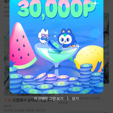
#
계약관계
#
삼각관계
에게 잘해 주지 마세요
4.3만
#
질투
#
짝사랑
#
동정수
#
다정수
#
짝사랑공
소설
환생 수선전 [단행본]
1.6만
이 이벤트 그만 보기
닫기
#
환생물
#
선협물
#
먼치킨
#
신무협
소설
선협에서 상태창 개발하기
#
성장물
7만
#
신무협
#
선협물
#
성장물
#
먼치킨