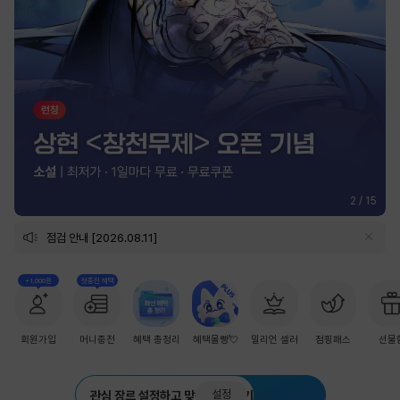
2
/
15
점검 안내 [2026.08.11]
+1,000원
첫충전 혜택
회원가입
머니충전
혜택 총정리
혜택몰빵💘
밀리언 셀러
점핑패스
선물
설정
관심 장르 설정하고 맞춤 추천 받기