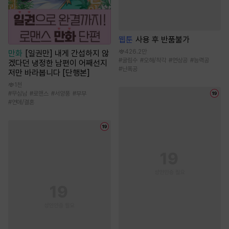
웹툰
사용 후 반품불가
426.2만
만화
[일권만] 내게 간섭하지 않
#
굴림수
#
오해/착각
#
연상공
#
능력공
겠다던 냉정한 남편이 어째선지
#
난폭공
저만 바라봅니다 [단행본]
1천
#
무심남
#
로맨스
#
서양풍
#
부부
#
연애/결혼