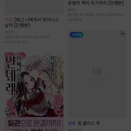
운명의 짝이 되기까지 [단행본]
1천
#
집착남
#
이세계물
#
다정남
#
판타지/SF
소설
[BL] 너에게서 벗어나고
#
인외존재
싶어 [단행본]
2만
#
정치/재벌
#
시리어스물
#
능력수
#
무심공
#
순진수
웹툰
원 플러스 투
94.6만