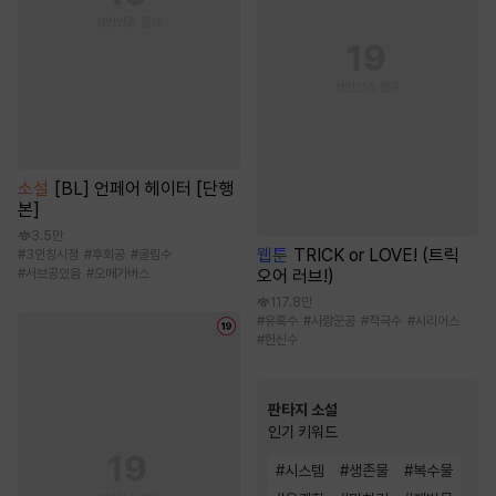
소설
[BL] 언페어 헤이터 [단행
본]
3.5만
웹툰
TRICK or LOVE! (트릭
#
3인칭시점
#
후회공
#
굴림수
오어 러브!)
#
서브공있음
#
오메가버스
117.8만
#
유혹수
#
사랑꾼공
#
적극수
#
시리어스
#
헌신수
판타지 소설
인기 키워드
#
시스템
#
생존물
#
복수물