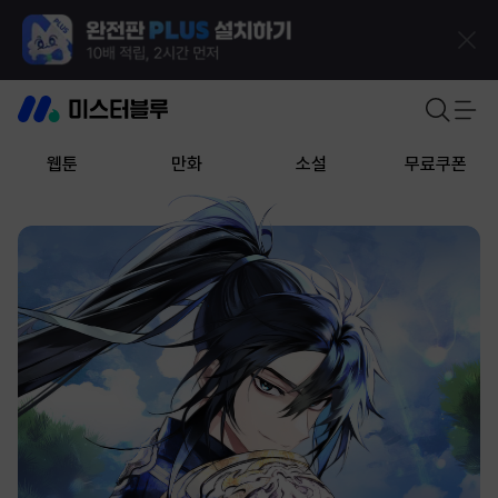
웹툰
만화
소설
무료쿠폰