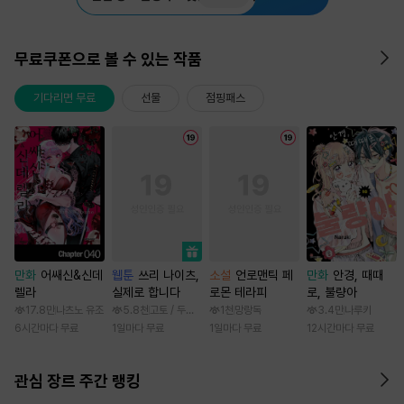
무료쿠폰으로 볼 수 있는 작품
기다리면 무료
선물
점핑패스
만화
어쌔신&신데
웹툰
쓰리 나이츠,
소설
언로맨틱 페
만화
안경, 때때
렐라
실제로 합니다
로몬 테라피
로, 불량아
17.8만
나츠노 유조
5.8천
고토 / 두나래
1천
망랑독
3.4만
나루키
6시간마다 무료
1일마다 무료
1일마다 무료
12시간마다 무료
관심 장르 주간 랭킹