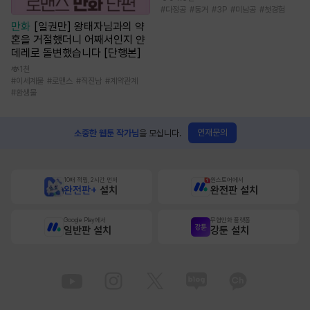
#
다정공
#
동거
#
3P
#
미남공
#
첫경험
만화
[일권만] 왕태자님과의 약
혼을 거절했더니 어째서인지 얀
데레로 돌변했습니다 [단행본]
1천
#
이세계물
#
로맨스
#
직진남
#
계약관계
#
환생물
연재문의
소중한 웹툰 작가님
을 모십니다.
10배 적립, 2시간 먼저
원스토어에서
완전판+
설치
완전판 설치
Google Play에서
무협만화 플랫폼
일반판 설치
강툰 설치