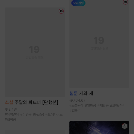
웹툰
개와 새
764.6만
소설
주말의 파트너 [단행본]
#
소설원작
#
알파공
#
재벌공
#
오해/착각
2.4만
#
얼빠수
#
계약관계
#
미인공
#
능글공
#
오메가버스
#
집착공