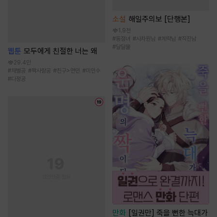
소설
해일주의보 [단행본]
1.9천
#
동정녀
#
사차원남
#
계략남
#
직진남
#
달달물
웹툰
모두에게 친절한 너는 왜
29.4만
#
재벌공
#
짝사랑공
#
친구>연인
#
미인수
#
다정공
만화
[일권만] 죽을 뻔한 늑대가