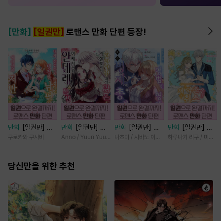
[만화]
[일권만]
로맨스 만화 단편 등장!
만화
[일권만] 내
만화
[일권만] 왕
만화
[일권만] 모
만화
[일권만] 제
게 간섭하지 않겠
태자님과의 약혼을
든 것을 포기한 평
약혼은 취소되었습
쿠로카와 쿠사비
Anno / Yuuri Yuudachi
나츠미 / 시바노 이즈미
하루나기 리구 / 미즈메
다던 냉정한 남편
거절했더니 어째서
범한 영애는 젊은
니다 [단행본]
이 어째선지 저만
인지 얀데레로 돌
빙제의 총애를 받
바라봅니다 [단행
당신만을 위한 추천
변했습니다 [단행
는다 [단행본]
본]
본]