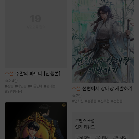
소설
주말의 파트너 [단행본]
2.4만
#
강공
#
미인공
#
배틀연애
#
현대물
소설
선협에서 상태창 개발하기
#
3인칭시점
7만
#
먼치킨
#
성장물
#
신무협
#
선협물
로맨스 소설
인기 키워드
#
상처남
#
순진녀
#
첫사랑