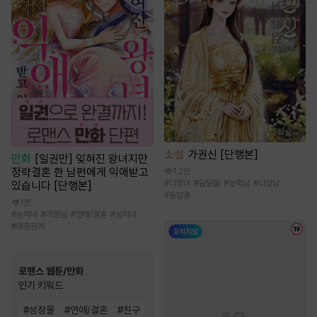
소설
가권신 [단행본]
만화
[일권만] 잊혀진 왕녀지만
정략결혼 한 남편에게 익애받고
1.2만
#
다정녀
#
달달물
#
능력남
#
다정남
있습니다 [단행본]
#
동양풍
1천
#
능력녀
#
까칠남
#
연애/결혼
#
상처녀
#
애증관계
로맨스 웹툰/만화
인기 키워드
#
성장물
#
연애/결혼
#
친구