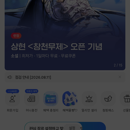
2
/
15
점검 안내 [2026.08.11]
+1,000원
첫충전 혜택
회원가입
머니충전
혜택 총정리
혜택몰빵💘
밀리언 셀러
점핑패스
선물
설정
관심 장르 설정하고 맞춤 추천 받기