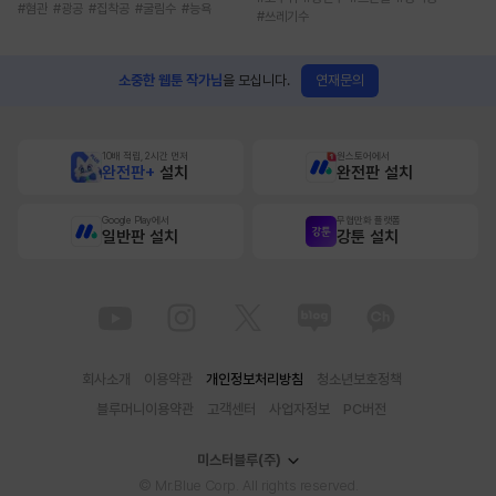
#
혐관
#
광공
#
집착공
#
굴림수
#
능욕
#
쓰레기수
연재문의
소중한 웹툰 작가님
을 모십니다.
10배 적립, 2시간 먼저
원스토어에서
완전판+
설치
완전판 설치
Google Play에서
무협만화 플랫폼
일반판 설치
강툰 설치
회사소개
이용약관
개인정보처리방침
청소년보호정책
블루머니이용약관
고객센터
사업자정보
PC버전
미스터블루(주)
© Mr.Blue Corp. All rights reserved.