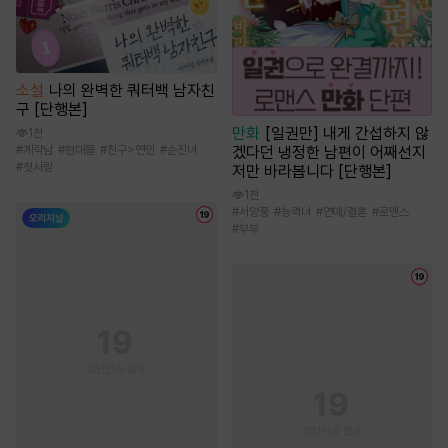
소설
나의 완벽한 쿼터백 남자친
구 [단행본]
만화
[일권만] 내게 간섭하지 않
1천
#
계략남
#
현대물
#
친구>연인
#
순진녀
겠다던 냉정한 남편이 어째선지
#
첫사랑
저만 바라봅니다 [단행본]
1천
#
서양풍
#
능력녀
#
연애/결혼
#
로맨스
#
부부