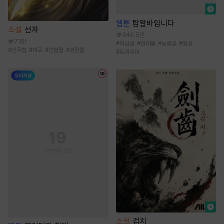
웹툰
탑알바입니다
소설
선자
346.5만
7.1만
#
미남공
#
현대물
#
능글공
#
일상
#
신무협
#
마교
#
선협물
#
성장물
#
트라우마
소설
검치