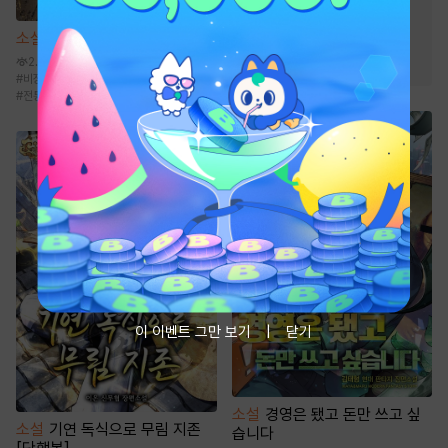
#
능글공
#
단정수
#
오해/착각
#
순진수
소설
팔면도도 [단행본]
#
미인공
#
강공
#
첫사랑
2.2만
#
비장함
#
검객/무사
#
복수물
#
먼치킨
#
전통무협
이 이벤트 그만 보기
닫기
소설
경영은 됐고 돈만 쓰고 싶
소설
기연 독식으로 무림 지존
습니다