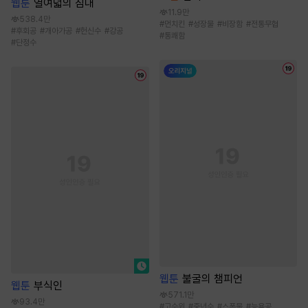
웹툰
열여덟의 침대
11.9만
538.4만
#
먼치킨
#
성장물
#
비장함
#
전통무협
#
후회공
#
개아가공
#
헌신수
#
강공
#
통쾌함
#
단정수
웹툰
불굴의 챔피언
웹툰
부식인
571.1만
93.4만
#
고수위
#
중년수
#
스폰물
#
능욕공