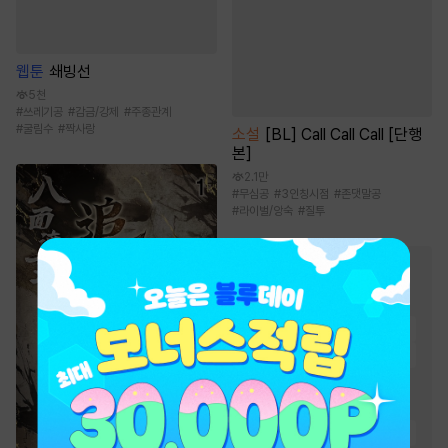
웹툰
쇄빙선
5천
#
쓰레기공
#
감금/강제
#
주종관계
#
굴림수
#
짝사랑
소설
[BL] Call Call Call [단행
본]
2.1만
#
무심공
#
3인칭시점
#
존댓말공
#
라이벌/앙숙
#
질투
BL 소설
인기 키워드
#
상처수
#
다정공
#
일상물
#
순정공
#
다정수
#
능욕공
#
집착공
#
사랑꾼공
#
3인칭시점
#
달달물
#
절륜공
#
연하공
#
미인수