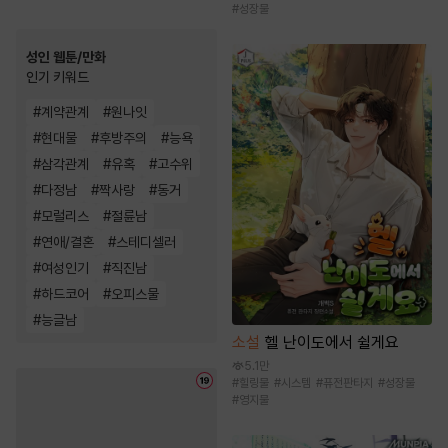
#
성장물
성인 웹툰/만화
인기 키워드
#
계약관계
#
원나잇
#
현대물
#
후방주의
#
능욕
#
삼각관계
#
유혹
#
고수위
#
다정남
#
짝사랑
#
동거
#
모럴리스
#
절륜남
#
연애/결혼
#
스테디셀러
#
여성인기
#
직진남
#
하드코어
#
오피스물
#
능글남
소설
헬 난이도에서 쉴게요
5.1만
#
힐링물
#
시스템
#
퓨전판타지
#
성장물
#
영지물