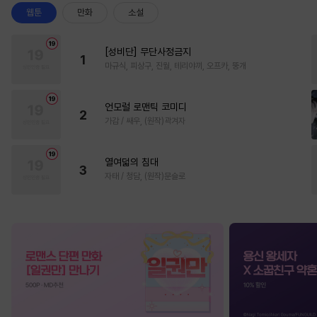
웹툰
만화
소설
[성비단] 무단사정금지
1
마규식, 피상구, 진월, 테리야끼, 오프카, 뚱개
언모럴 로맨틱 코미디
2
가감 / 쌔우, (원작)곽겨자
열여덟의 침대
3
자태 / 청담, (원작)문슬로