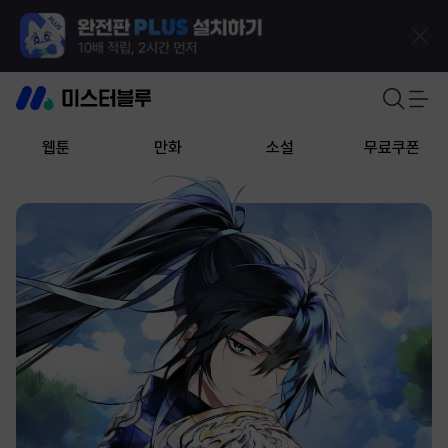
웹툰
만화
소설
무료쿠폰