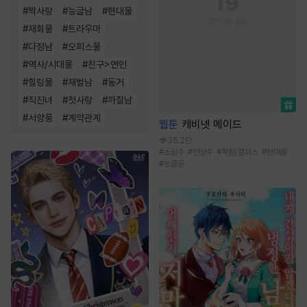
#
짝사랑
#
능글남
#
현대물
#
재회물
#
트라우마
#
다정남
#
오피스물
#
역사/시대물
#
친구>연인
#
힐링물
#
재벌남
#
동거
#
직진녀
#
첫사랑
#
까칠남
#
서양풍
#
계약관계
웹툰
캐비넷 메이드
35.2만
#
소심수
#
연상수
#
학원/캠퍼스
#
현대물
#
능글공