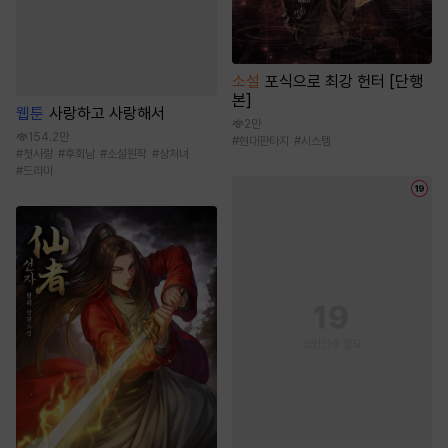
소설
포식으로 최강 헌터 [단행
본]
웹툰
사랑하고 사랑해서
2만
154.2만
#
현대판타지
#
시스템
#
첫사랑
#
후회남
#
소설원작
#
상처녀
#
드라마