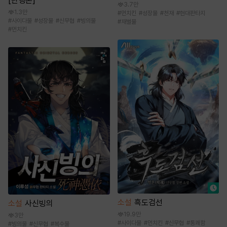
[단행본]
3.7만
1.3만
#
먼치킨
#
성장물
#
천재
#
현대판타지
#
사이다물
#
성장물
#
신무협
#
빙의물
#
재벌물
#
먼치킨
소설
흑도검선
소설
사신빙의
19.9만
3만
#
사이다물
#
먼치킨
#
신무협
#
통쾌함
#
빙의물
#
신무협
#
복수물