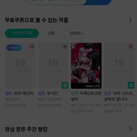
무료쿠폰으로 볼 수 있는 작품
기다리면 무료
선물
점핑패스
웹툰
러브 메신저
웹툰
부식인
만화
어쌔신&신데
웹툰
쓰리 나이츠,
렐라
실제로 합니다
28만
딱
93.4만
임애주
17.9만
나츠노 유조
1.7만
고토 / 두나래
8시간마다 무료
12시간마다 무료
6시간마다 무료
1일마다 무료
관심 장르 주간 랭킹