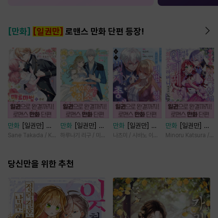
[만화]
[일권만]
로맨스 만화 단편 등장!
만화
[일권만] 매
만화
[일권만] 제
만화
[일권만] 모
만화
[일권만] 기
료 마법에 걸린 척
약혼은 취소되었습
든 것을 포기한 평
억상실 악역 영애
Sane Takada / Koki Fuyutsuki
하루나기 리구 / 미즈메
나츠미 / 시바노 이즈미
Minoru Katsura / M
했더니 냉담했던
니다 [단행본]
범한 영애는 젊은
는 공략 대상인 얀
약혼자가 맹목적인
빙제의 총애를 받
데레 의붓 오라버
사랑꾼이 되었습니
당신만을 위한 추천
는다 [단행본]
니에게서 도망칠
다 [단행본]
수가 없다 [단행
본]