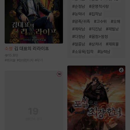
#
순정남
#
운명적사랑
#
능력녀
#
집착남
#
왕족/귀족
#
고수위
#
오해
#
계략남
#
직진남
#
재벌남
#
다정남
#
몸정>맘정
#
절륜남
#
상처녀
#
재회물
소설
김 대표의 리라이프
#
소유욕/집착
#
능력남
15.8만
#
회귀물
#
현대판타지
#
작가