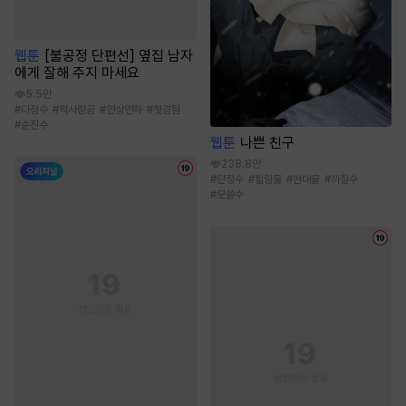
웹툰
[불공정 단편선] 옆집 남자
에게 잘해 주지 마세요
5.5만
#
다정수
#
짝사랑공
#
연상연하
#
첫경험
#
순진수
웹툰
나쁜 친구
238.8만
#
단정수
#
힐링물
#
현대물
#
까칠수
#
모쏠수