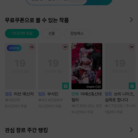
무료쿠폰으로 볼 수 있는 작품
기다리면 무료
선물
점핑패스
웹툰
러브 메신저
웹툰
부식인
만화
어쌔신&신데
웹툰
쓰리 나이츠,
렐라
실제로 합니다
28만
딱
93.4만
임애주
17.9만
나츠노 유조
1.7만
고토 / 두나래
8시간마다 무료
12시간마다 무료
6시간마다 무료
1일마다 무료
관심 장르 주간 랭킹