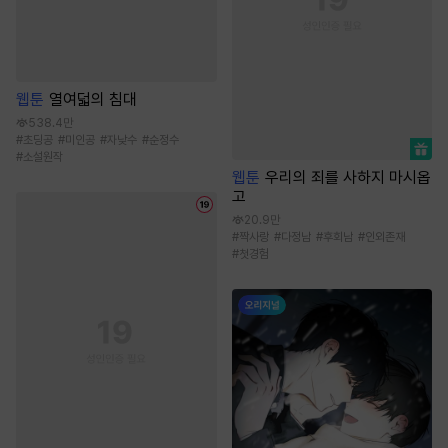
웹툰
열여덟의 침대
538.4만
#
초딩공
#
미인공
#
자낮수
#
순정수
#
소설원작
웹툰
우리의 죄를 사하지 마시옵
고
20.9만
#
짝사랑
#
다정남
#
후회남
#
인외존재
#
첫경험