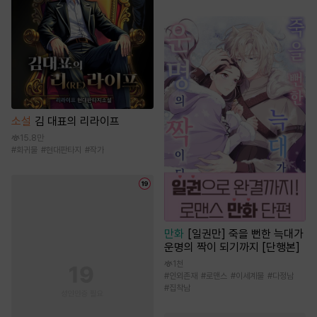
소설
김 대표의 리라이프
15.8만
#
회귀물
#
현대판타지
#
작가
만화
[일권만] 죽을 뻔한 늑대가
운명의 짝이 되기까지 [단행본]
1천
#
인외존재
#
로맨스
#
이세계물
#
다정남
#
집착남