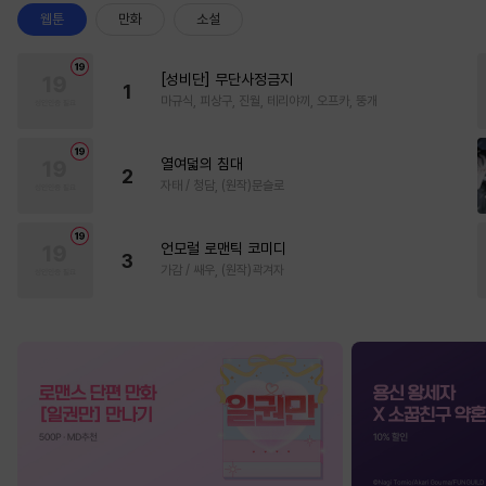
웹툰
만화
소설
[성비단] 무단사정금지
1
마규식, 피상구, 진월, 테리야끼, 오프카, 뚱개
열여덟의 침대
2
자태 / 청담, (원작)문슬로
언모럴 로맨틱 코미디
3
가감 / 쌔우, (원작)곽겨자