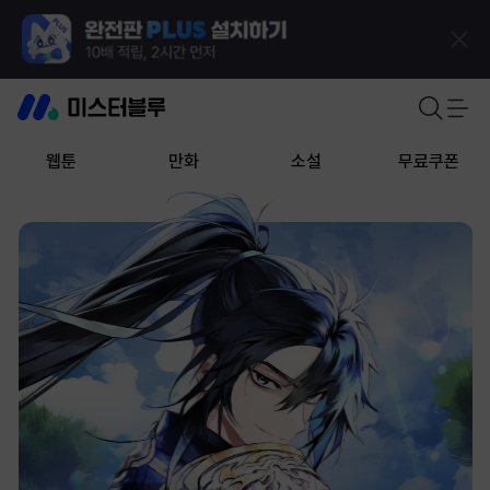
웹툰
만화
소설
무료쿠폰