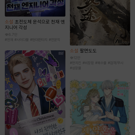
소설
초전도체 운석으로 천재 엔
지니어 각성
6.7만
#
천재
#
사이다물
#
현대판타지
#
전문직
소설
팔면도도
12만
#
먼치킨
#
비장함
#
복수물
#
검객/무사
#
성장물