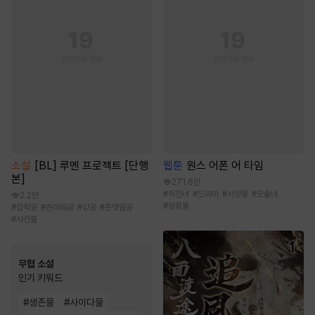
소설
[BL] 루멘 프로젝트 [단행
웹툰
원스 어폰 어 타임
본]
271.6만
#
직진녀
#
드라마
#
서양풍
#
모솔녀
2.2만
#
성장물
#
집착공
#
츤데레공
#
강공
#
존댓말공
#
사건물
무협 소설
인기 키워드
#
생존물
#
사이다물