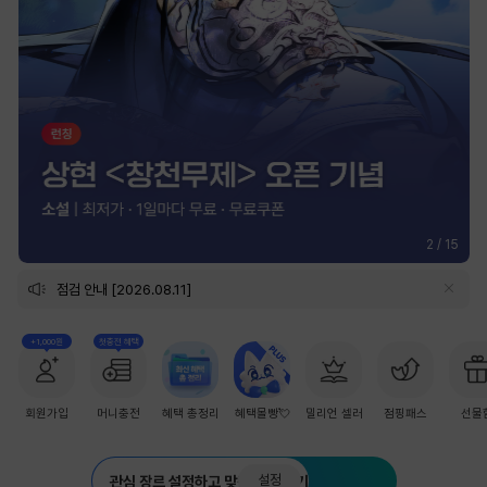
2
/
15
점검 안내 [2026.08.11]
+1,000원
첫충전 혜택
회원가입
머니충전
혜택 총정리
혜택몰빵💘
밀리언 셀러
점핑패스
선물
설정
관심 장르 설정하고 맞춤 추천 받기