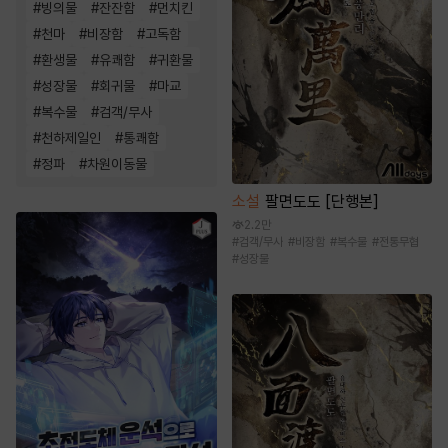
#
빙의물
#
잔잔함
#
먼치킨
#
천마
#
비장함
#
고독함
#
환생물
#
유쾌함
#
귀환물
#
성장물
#
회귀물
#
마교
#
복수물
#
검객/무사
#
천하제일인
#
통쾌함
#
정파
#
차원이동물
소설
팔면도도 [단행본]
2.2만
#
검객/무사
#
비장함
#
복수물
#
전통무협
#
성장물