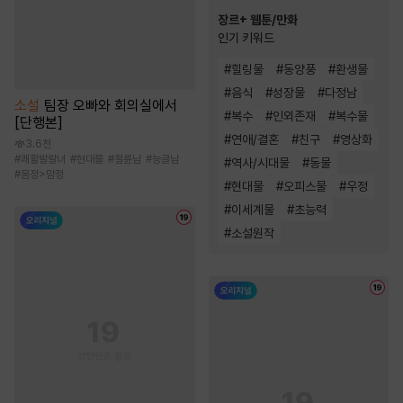
장르+ 웹툰/만화
인기 키워드
#
힐링물
#
동양풍
#
환생물
#
음식
#
성장물
#
다정남
소설
팀장 오빠와 회의실에서
#
복수
#
인외존재
#
복수물
[단행본]
#
연애/결혼
#
친구
#
영상화
3.6천
#
쾌활발랄녀
#
현대물
#
절륜남
#
능글남
#
역사/시대물
#
동물
#
몸정>맘정
#
현대물
#
오피스물
#
우정
#
이세계물
#
초능력
#
소설원작