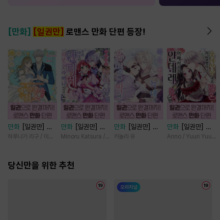
[만화]
[일권만]
로맨스 만화 단편 등장!
만화
[일권만] 제
만화
[일권만] 기
만화
[일권만] 죽
만화
[일권만] 왕
약혼은 취소되었습
억상실 악역 영애
을 뻔한 늑대가 운
태자님과의 약혼을
하루나기 리구 / 미즈메
Minoru Katsura / Mizune
카놀라 유
Anno / Yuuri Yuuda
니다 [단행본]
는 공략 대상인 얀
명의 짝이 되기까
거절했더니 어째서
데레 의붓 오라버
지 [단행본]
인지 얀데레로 돌
당신만을 위한 추천
니에게서 도망칠
변했습니다 [단행
수가 없다 [단행
본]
본]