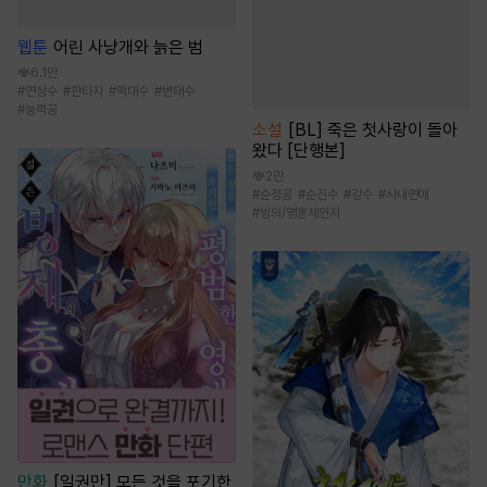
웹툰
어린 사냥개와 늙은 범
6.1만
#
연상수
#
판타지
#
떡대수
#
변태수
#
능력공
소설
[BL] 죽은 첫사랑이 돌아
왔다 [단행본]
2만
#
순정공
#
순진수
#
강수
#
사내연애
#
빙의/영혼체인지
만화
[일권만] 모든 것을 포기한