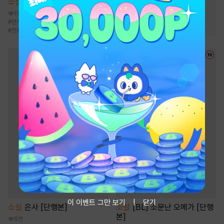
소설
검치
#
소유욕/집착
#
재회물
11.9만
#
먼치킨
#
비장함
#
성장물
#
통쾌함
#
오해
#
운명적사랑
#
전통무협
이 이벤트 그만 보기
닫기
소설
은사 [단행본]
소설
[BL] 소문난 오메가 [단행
본]
8천