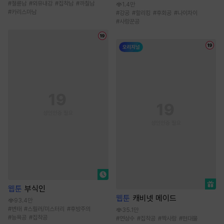
#
절륜남
#
외유내강
#
집착남
#
까칠남
1.4만
#
카리스마남
#
강공
#
할리킹
#
후회공
#
나이차이
#
사랑꾼공
웹툰
부식인
웹툰
캐비넷 메이드
93.4만
#
변태
#
스릴러/미스터리
#
후방주의
35.1만
#
능욕공
#
집착공
#
연상수
#
집착공
#
짝사랑
#
현대물