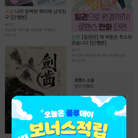
소설
나의 완벽한 쿼터백 남자친
구 [단행본]
1천
#
성장물
#
현대물
#
달달물
#
재벌남
#
첫사랑
만화
[일권만] 제 약혼은 취소되
었습니다 [단행본]
1천
#
서양풍
#
직진남
#
상처녀
#
연애/결혼
#
트라우마
로맨스 소설
인기 키워드
#
상처녀
#
고수위
#
계략남
#
다정남
#
왕족/귀족
#
순진녀
#
절륜남
#
집착남
#
직진남
#
능력남
#
능력녀
#
상처남
#
첫사랑
#
재벌남
#
순정남
#
몸정>맘정