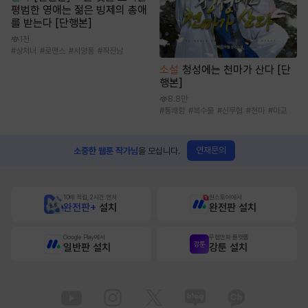
평범한 영애는 젊은 빙제의 총애
를 받는다 [단행본]
1천
#
상처녀
#
로맨스
#
서양풍
#
직진남
소설
청성에는 천마가 산다 [단
행본]
8.8만
#
통쾌함
#
복수물
#
신무협
#
천마
#
마교
연재문의
소중한 웹툰 작가님
을 모십니다.
10배 적립, 2시간 먼저
원스토어에서
완전판+
설치
완전판 설치
Google Play에서
무협만화 플랫폼
일반판 설치
강툰 설치