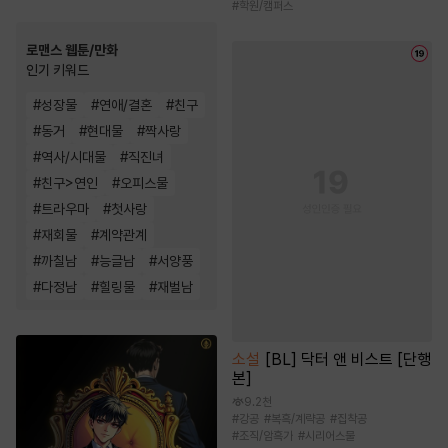
#
학원/캠퍼스
로맨스 웹툰/만화
인기 키워드
#
성장물
#
연애/결혼
#
친구
#
동거
#
현대물
#
짝사랑
#
역사/시대물
#
직진녀
#
친구>연인
#
오피스물
#
트라우마
#
첫사랑
#
재회물
#
계약관계
#
까칠남
#
능글남
#
서양풍
#
다정남
#
힐링물
#
재벌남
소설
[BL] 닥터 앤 비스트 [단행
본]
9.2천
#
강공
#
복흑/계략공
#
집착공
#
조직/암흑가
#
시리어스물