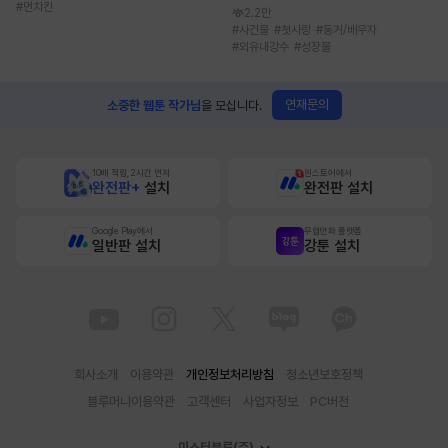
#
먼치킨
2.2만
#
사건물
#
첫사랑
#
동거/배우자
#
외유내강수
#
성장물
연재문의
소중한 웹툰 작가님
을 모십니다.
10배 적립, 2시간 먼저
원스토어에서
완전판+
설치
완전판 설치
Google Play에서
무협만화 플랫폼
일반판 설치
강툰 설치
회사소개
이용약관
개인정보처리방침
청소년보호정책
블루머니이용약관
고객센터
사업자정보
PC버전
미스터블루(주)