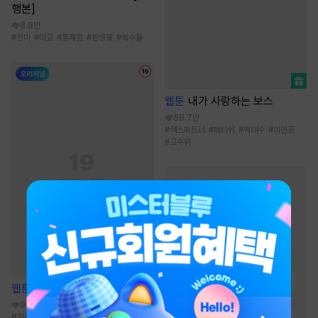
행본]
8.8만
#
천마
#
마교
#
통쾌함
#
환생물
#
복수물
웹툰
내가 사랑하는 보스
59.7만
#
섹스파트너
#
페티쉬
#
떡대수
#
미인공
#
고수위
무협 소설
인기 키워드
#
사이다물
#
먼치킨
#
천하제일인
#
생존물
#
통쾌함
#
정파
#
천마
#
환생물
#
유쾌함
#
비장함
웹툰
원 플러스 투
#
마교
#
복수물
#
잔잔함
94만
#
3P
#
학원/캠퍼스
#
강수
#
갭모에공