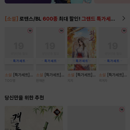
[소설]
로맨스/BL
600종
최대 할인!
그랜드 특가세트
▶
소설
[특가세트]
소설
[특가세트]
소설
[특가세트]
소설
[특가세트]
지랄에 진심인 편
[BL] 짝사랑 탈곡
화교 [단행본]
브로큰 로망스 클
TOO영
원해온
지지
곽겨자
[단행본]
기 [단행본]
리셰 [단행본]
당신만을 위한 추천