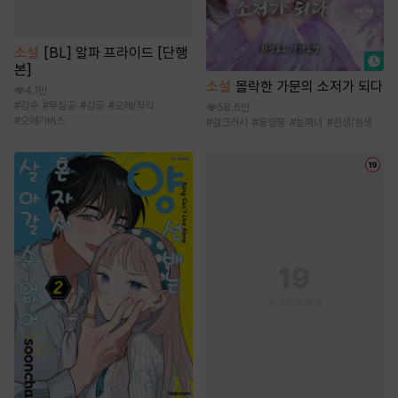
소설
[BL] 알파 프라이드 [단행
본]
소설
몰락한 가문의 소저가 되다
4.1만
#
강수
#
무심공
#
강공
#
오해/착각
58.6만
#
오메가버스
#
걸크러시
#
동양풍
#
능력녀
#
전생/환생