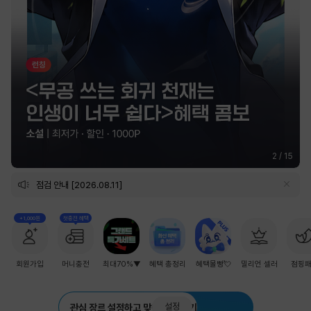
2
/
15
점검 안내 [2026.08.11]
+1,000원
첫충전 혜택
회원가입
머니충전
최대70%▼
혜택 총정리
혜택몰빵💘
밀리언 셀러
점핑
설정
관심 장르 설정하고 맞춤 추천 받기