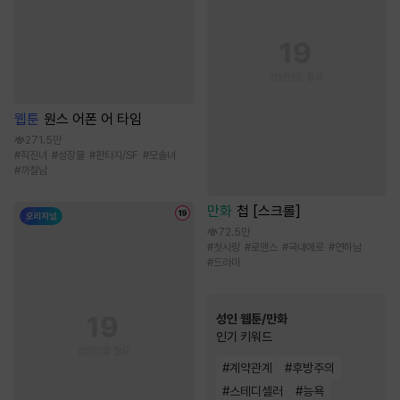
웹툰
원스 어폰 어 타임
271.5만
#
직진녀
#
성장물
#
판타지/SF
#
모솔녀
#
까칠남
만화
첩 [스크롤]
72.5만
#
첫사랑
#
로맨스
#
국내에로
#
연하남
#
드라마
성인 웹툰/만화
인기 키워드
#
계약관계
#
후방주의
#
스테디셀러
#
능욕