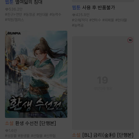
웹툰
열여덟의 침대
웹툰
사용 후 반품불가
536.2만
#
친구>연인
#
동정공
#
현대물
#
능력수
425.9만
#
학원/캠퍼스
#
오해/착각
#
연하수
#
피폐물
#
현대물
#
능력공
소설
환생 수선전 [단행본]
1.6만
소설
[BL] 금리(金利) [단행본]
#
성장물
#
환생물
#
선협물
#
신무협