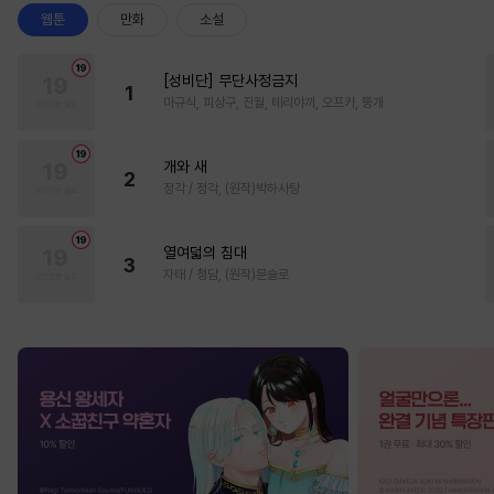
웹툰
만화
소설
[성비단] 무단사정금지
1
마규식, 피상구, 진월, 테리야끼, 오프카, 뚱개
개와 새
2
정각 / 정각, (원작)박하사탕
열여덟의 침대
3
자태 / 청담, (원작)문슬로