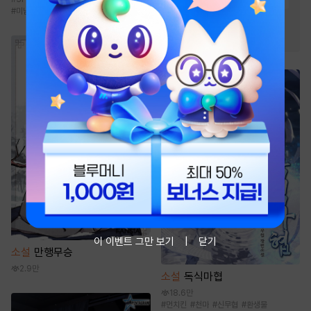
#
회귀물
#
귀환물
#
빙의물
#
미남공
#
검객/무사
#
성장물
#
고독함
#
차원이동물
이 이벤트 그만 보기
닫기
소설
만행무승
2.9만
소설
독식마협
18.6만
#
먼치킨
#
천마
#
신무협
#
환생물