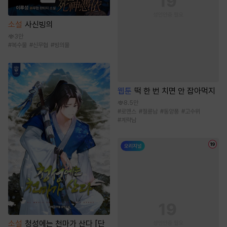
소설
사신빙의
3만
#
복수물
#
신무협
#
빙의물
웹툰
떡 한 번 치면 안 잡아먹지
8.5만
#
로맨스
#
절륜남
#
동양풍
#
고수위
#
계략남
소설
청성에는 천마가 산다 [단