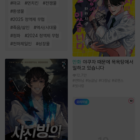
#
마교
#
먼치킨
#
전쟁물
#
환생물
#
2025 정액제 무협
#
죽음/살인
#
역사/시대물
#
정파
#
2024 정액제 무협
#
천하제일인
#
성장물
만화
야쿠자 때문에 목욕탕에서
일하고 있습니다
12.7만
#
연하남
#
능글남
#
다정남
#
로맨스
#
첫사랑