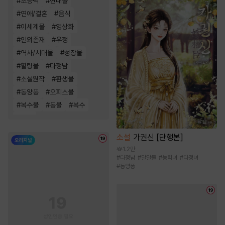
#
초능력
#
현대물
#
연애/결혼
#
음식
#
이세계물
#
영상화
#
인외존재
#
우정
#
역사/시대물
#
성장물
#
힐링물
#
다정남
#
소설원작
#
환생물
#
동양풍
#
오피스물
#
복수물
#
동물
#
복수
#
친구
소설
가권신 [단행본]
1.2만
#
다정남
#
달달물
#
능력녀
#
다정녀
#
동양풍