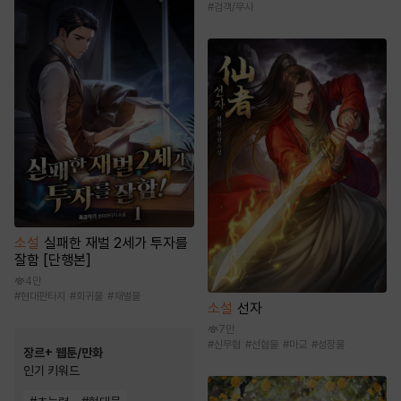
#
검객/무사
소설
실패한 재벌 2세가 투자를
잘함 [단행본]
4만
#
현대판타지
#
회귀물
#
재벌물
소설
선자
7만
#
신무협
#
선협물
#
마교
#
성장물
장르+ 웹툰/만화
인기 키워드