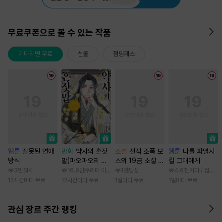
무료쿠폰으로 볼 수 있는 작품
기다리면 무료
선물
점핑패스
웹툰
잘못된 연애
만화
약사의 혼잣
소설
전직 조폭 보
웹툰
나를 파멸시
방식
말(마오마오의 후
스의 19금 소설 속
킬 그대에게
궁 수수께끼 풀이
가정부 빙의기
3만
SIK
16.9만
쿠라타 미노지 / 휴우가 나츠
1천
당성
4.6천
카야 / 점면, 
수첩)
12시간마다 무료
12시간마다 무료
1일마다 무료
1일마다 무료
관심 장르 주간 랭킹