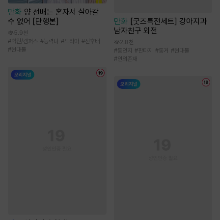
만화
양 선배는 혼자서 살아갈
만화
[굿즈특전세트] 강아지과
수 없어 [단행본]
남자친구 외전
5.9천
#
학원/캠퍼스
#
능력녀
#
드라마
#
선후배
2.8천
#
현대물
#
동인지
#
판타지
#
동거
#
현대물
#
인외존재