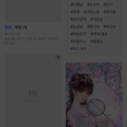
#
다정남
#
고수위
#
동거
#
유혹
#
오피스물
#
현대물
#
삼각관계
#
직진남
#
능글남
#
원나잇
#
짝사랑
웹툰
개와 새
#
여성인기
#
연애/결혼
763.4만
#
현대물
#
친구>연인
#
소설원작
#
미남수
#
모럴리스
#
절륜남
#
다정공
#
하드코어