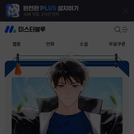
웹툰
만화
소설
무료쿠폰