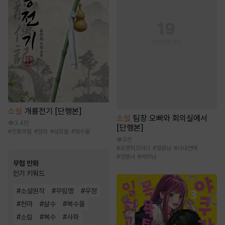
소설
개룡전기 [단행본]
소설
팀장 오빠와 회의실에서
3.4만
[단행본]
#
전통무협
#
정파
#
성장물
#
복수물
3천
#
로맨틱코미디
#
절륜남
#
사내연애
#
엉뚱녀
#
계략남
무협 만화
인기 키워드
#
소설원작
#
무림맹
#
우정
#
천마
#
살수
#
복수물
#
소림
#
복수
#
사파