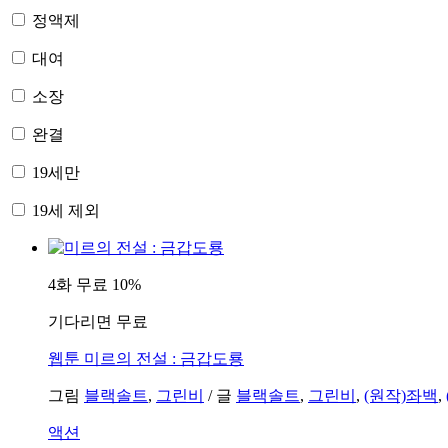
정액제
대여
소장
완결
19세만
19세 제외
4화 무료
10%
기다리면 무료
웹툰
미르의 전설 : 금갑도룡
그림
블랙솔트
,
그린비
/
글
블랙솔트
,
그린비
,
(원작)좌백
,
액션