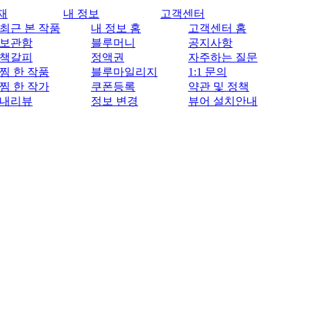
재
내 정보
고객센터
최근 본 작품
내 정보 홈
고객센터 홈
보관함
블루머니
공지사항
책갈피
정액권
자주하는 질문
찜 한 작품
블루마일리지
1:1 문의
찜 한 작가
쿠폰등록
약관 및 정책
내리뷰
정보 변경
뷰어 설치안내