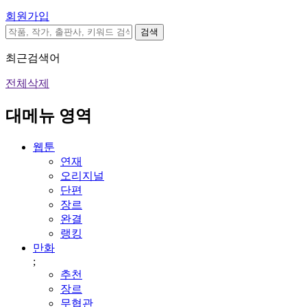
회원가입
검색
최근검색어
전체삭제
대메뉴 영역
웹툰
연재
오리지널
단편
장르
완결
랭킹
만화
;
추천
장르
무협관