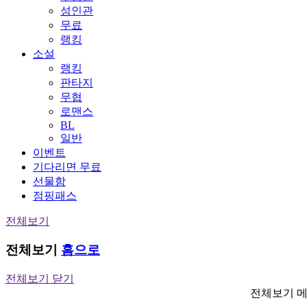
성인관
무료
랭킹
소설
랭킹
판타지
무협
로맨스
BL
일반
이벤트
기다리면 무료
선물함
점핑패스
전체보기
전체보기
홈으로
전체보기 닫기
전체보기 