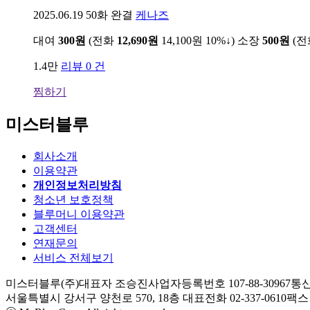
2025.06.19
50화 완결
케나즈
대여
300원
(전화
12,690원
14,100원
10%↓
)
소장
500원
(
1.4만
리뷰 0 건
찜하기
미스터블루
회사소개
이용약관
개인정보처리방침
청소년 보호정책
블루머니 이용약관
고객센터
연재문의
서비스 전체보기
미스터블루(주)
대표자 조승진
사업자등록번호 107-88-30967
통신
서울특별시 강서구 양천로 570, 18층
대표전화 02-337-0610
팩스 0