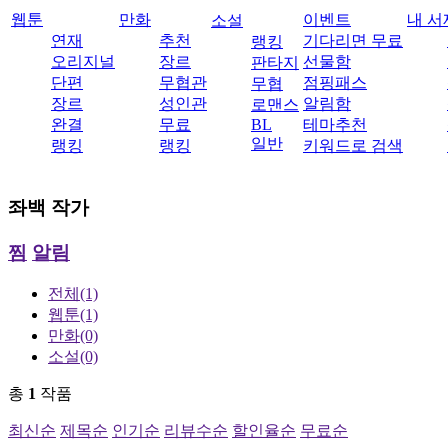
웹툰
만화
이벤트
내 서
소설
연재
추천
기다리면 무료
랭킹
오리지널
장르
선물함
판타지
단편
무협관
점핑패스
무협
장르
성인관
알림함
로맨스
완결
무료
BL
테마추천
일반
랭킹
랭킹
키워드로 검색
좌백
작가
찜
알림
전체
(1)
웹툰
(1)
만화
(0)
소설
(0)
총
1
작품
최신순
제목순
인기순
리뷰수순
할인율순
무료순