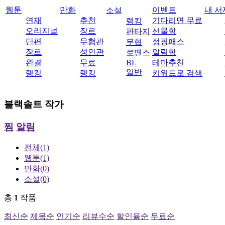
웹툰
만화
이벤트
내 서
소설
연재
추천
기다리면 무료
랭킹
오리지널
장르
선물함
판타지
단편
무협관
점핑패스
무협
장르
성인관
알림함
로맨스
완결
무료
BL
테마추천
일반
랭킹
랭킹
키워드로 검색
블랙솔트
작가
찜
알림
전체
(1)
웹툰
(1)
만화
(0)
소설
(0)
총
1
작품
최신순
제목순
인기순
리뷰수순
할인율순
무료순