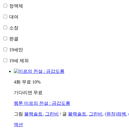
정액제
대여
소장
완결
19세만
19세 제외
4화 무료
10%
기다리면 무료
웹툰
미르의 전설 : 금갑도룡
그림
블랙솔트
,
그린비
/
글
블랙솔트
,
그린비
,
(원작)좌백
,
액션