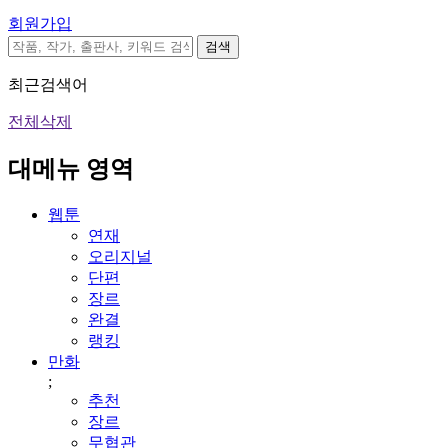
회원가입
검색
최근검색어
전체삭제
대메뉴 영역
웹툰
연재
오리지널
단편
장르
완결
랭킹
만화
;
추천
장르
무협관