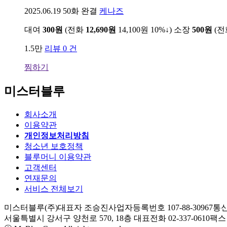
2025.06.19
50화 완결
케나즈
대여
300원
(전화
12,690원
14,100원
10%↓
)
소장
500원
(
1.5만
리뷰 0 건
찜하기
미스터블루
회사소개
이용약관
개인정보처리방침
청소년 보호정책
블루머니 이용약관
고객센터
연재문의
서비스 전체보기
미스터블루(주)
대표자 조승진
사업자등록번호 107-88-30967
통신
서울특별시 강서구 양천로 570, 18층
대표전화 02-337-0610
팩스 0