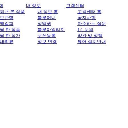
재
내 정보
고객센터
최근 본 작품
내 정보 홈
고객센터 홈
보관함
블루머니
공지사항
책갈피
정액권
자주하는 질문
찜 한 작품
블루마일리지
1:1 문의
찜 한 작가
쿠폰등록
약관 및 정책
내리뷰
정보 변경
뷰어 설치안내