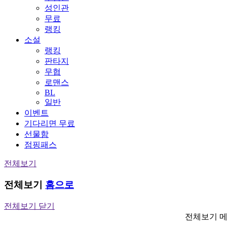
성인관
무료
랭킹
소설
랭킹
판타지
무협
로맨스
BL
일반
이벤트
기다리면 무료
선물함
점핑패스
전체보기
전체보기
홈으로
전체보기 닫기
전체보기 