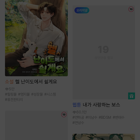
소설
헬 난이도에서 쉴게요
5만
#
힐링물
#
영지물
#
성장물
#
시스템
#
퓨전판타지
웹툰
내가 사랑하는 보스
60.1만
#
연하공
#
미남수
#
BDSM
#
변태수
#
연상수