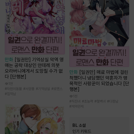
만화
[일권만] 기억상실 악역 영
애는 공략 대상인 얀데레 의붓
오라버니에게서 도망칠 수가 없
만화
[일권만] 매료 마법에 걸린
다 [단행본]
척했더니 냉담했던 약혼자가 맹
목적인 사랑꾼이 되었습니다 [단
1천
행본]
#
차원이동물
#
서양풍
#
기억상실
#
로맨스
#
집착남
1천
#
직진녀
#
초능력
#
철벽녀
#
다정남
#
계약관계
BL 소설
인기 키워드