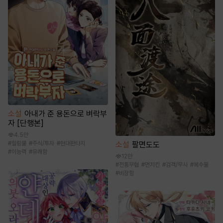
소설
아내가 준 용돈으로 벼락부
자 [단행본]
4.5만
소설
팔면도도
#
힐링물
#
주식/투자
#
현대판타지
#
이능력
#
유쾌함
12만
#
전통무협
#
먼치킨
#
검객/무사
#
복수물
#
비장함