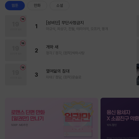
웹툰
만화
소설
[성비단] 무단사정금지
1
마규식, 피상구, 진월, 테리야끼, 오프카, 뚱개
개와 새
2
정각 / 정각, (원작)박하사탕
열여덟의 침대
3
자태 / 청담, (원작)문슬로