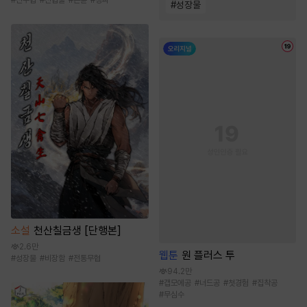
#
성장물
소설
천산칠금생 [단행본]
2.6만
웹툰
원 플러스 투
#
성장물
#
비장함
#
전통무협
94.2만
#
갭모에공
#
너드공
#
첫경험
#
집착공
#
무심수