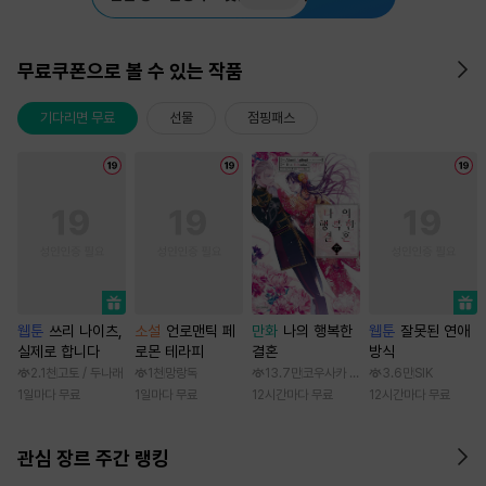
무료쿠폰으로 볼 수 있는 작품
기다리면 무료
선물
점핑패스
웹툰
쓰리 나이츠,
소설
언로맨틱 페
만화
나의 행복한
웹툰
잘못된 연애
실제로 합니다
로몬 테라피
결혼
방식
2.1천
고토 / 두나래
1천
망랑독
13.7만
코우사카 리토 / 아기토기 아쿠미
3.6만
SIK
1일마다 무료
1일마다 무료
12시간마다 무료
12시간마다 무료
관심 장르 주간 랭킹