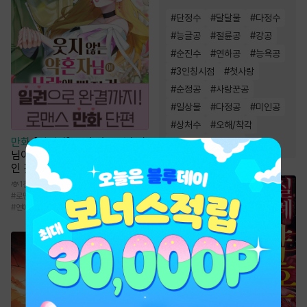
#
단정수
#
달달물
#
다정수
#
능글공
#
절륜공
#
강공
#
순진수
#
연하공
#
능욕공
#
3인칭시점
#
첫사랑
#
순정공
#
사랑꾼공
#
일상물
#
다정공
#
미인공
#
상처수
#
오해/착각
만화
[일권만] 웃지 않는 약혼자
#
집착공
#
미인수
님이 사랑에 빠진 건 변장한 저
인 것 같습니다 [단행본]
1천
#
로맨스
#
계약관계
#
직진녀
#
짝사랑
#
연애/결혼