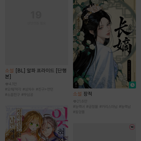
소설
[BL] 알파 프라이드 [단행
본]
4.1만
#
오해/착각
#
상처수
#
친구>연인
소설
장적
#
소꿉친구
#
무심공
21.6만
#
능력녀
#
궁정물
#
카리스마남
#
능력남
#
동양풍