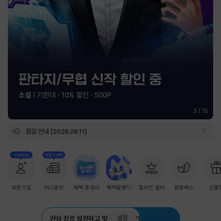
3
/
15
점검 안내 [2026.08.11]
+1,000원
첫충전 혜택
회원가입
머니충전
혜택 총정리
혜택몰빵💘
밀리언 셀러
점핑패스
선물
설정
관심 장르 설정하고 맞춤 추천 받기