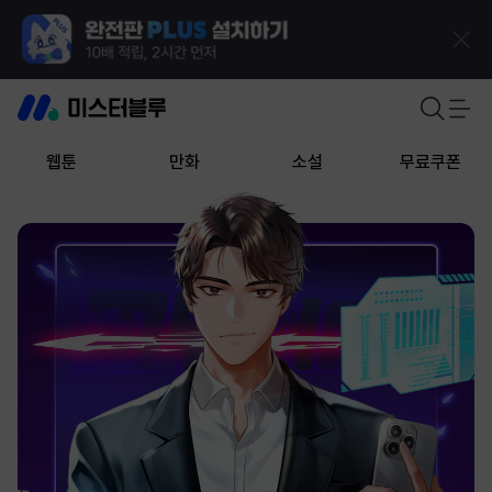
웹툰
만화
소설
무료쿠폰