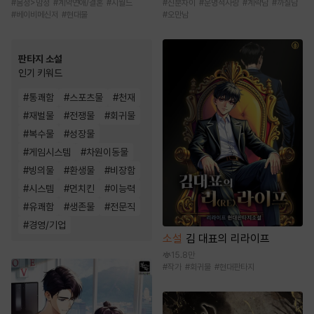
#
몸정>맘정
#
계약연애/결혼
#
시월드
#
신분차이
#
운명적사랑
#
계략남
#
까칠남
#
베이비메신저
#
현대물
#
오만남
판타지 소설
인기 키워드
#
통쾌함
#
스포츠물
#
천재
#
재벌물
#
전쟁물
#
회귀물
#
복수물
#
성장물
#
게임시스템
#
차원이동물
#
빙의물
#
환생물
#
비장함
#
시스템
#
먼치킨
#
이능력
#
유쾌함
#
생존물
#
전문직
#
경영/기업
소설
김 대표의 리라이프
15.8만
#
작가
#
회귀물
#
현대판타지