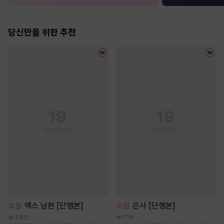
당신만을 위한 추천
소설
엑스 남편 [단행본]
소설
은사 [단행본]
3.6만
7.1천