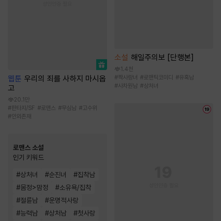
소설
해일주의보 [단행본]
1.4천
웹툰
우리의 죄를 사하지 마시옵
#
짝사랑녀
#
로맨틱코미디
#
유혹남
#
사차원남
#
상처녀
고
20.1만
#
판타지/SF
#
로맨스
#
무심남
#
고수위
#
인외존재
로맨스 소설
인기 키워드
#
상처녀
#
순진녀
#
집착남
#
몸정>맘정
#
소유욕/집착
#
절륜남
#
운명적사랑
#
능력남
#
상처남
#
첫사랑