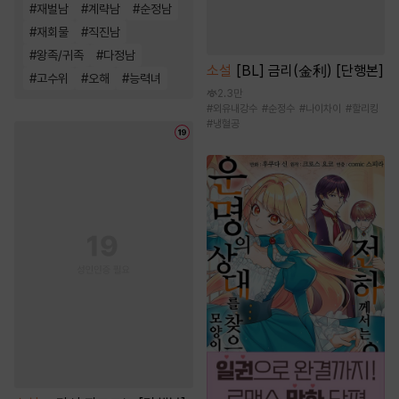
#
재벌남
#
계략남
#
순정남
#
재회물
#
직진남
#
왕족/귀족
#
다정남
소설
[BL] 금리(金利) [단행본]
#
고수위
#
오해
#
능력녀
2.3만
#
외유내강수
#
순정수
#
나이차이
#
할리킹
#
냉혈공