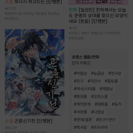
소설
또다시 파고드는 [단행본]
1.5만
만화
[일권만] 전하께서는 오늘
#
운명적사랑
#
후회남
#
능글남
#
순정남
도 운명의 상대를 찾으신 모양이
#
신분차이
네요 (웃음) [단행본]
1천
#
로맨스
#
복수
#
명문세가
#
계약관계
#
연애/결혼
로맨스 웹툰/만화
인기 키워드
#
까칠남
#
능글남
#
첫사랑
#
친구
#
직진녀
#
힐링물
#
역사/시대물
#
재벌남
#
현대물
#
오피스물
#
계약관계
#
재회물
#
동거
#
서양풍
#
다정남
#
연애/결혼
#
친구>연인
소설
곤륜신기전 [단행본]
#
짝사랑
#
트라우마
8.2만
#
신무협
#
선협물
#
곤륜
#
정파