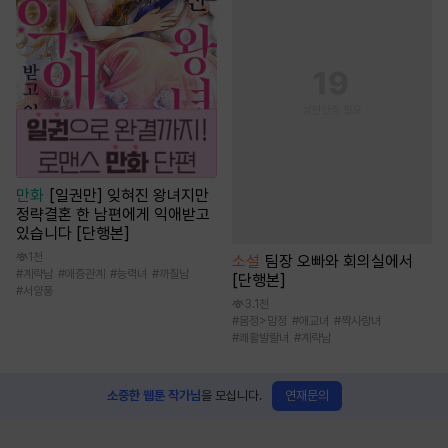
만화
[일권만] 잊혀진 왕녀지만
정략결혼 한 남편에게 익애받고
있습니다 [단행본]
1천
소설
팀장 오빠와 회의실에서
#
계략남
#
애증관계
#
능력녀
#
까칠남
[단행본]
#
서양풍
3.1천
#
몸정>맘정
#
애교녀
#
짝사랑녀
#
쾌활발랄녀
#
계략남
연재문의
소중한 웹툰 작가님
을 모십니다.