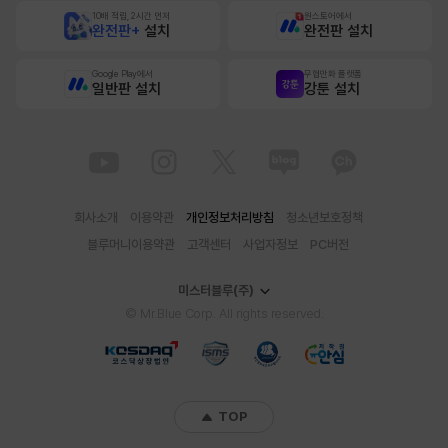
10배 적립, 2시간 먼저
원스토어에서
완전판+
설치
완전판 설치
Google Play에서
무협만화 플랫폼
일반판 설치
강툰 설치
회사소개
이용약관
개인정보처리방침
청소년보호정책
블루머니이용약관
고객센터
사업자정보
PC버전
미스터블루(주)
© Mr.Blue Corp. All rights reserved.
TOP