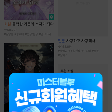
소설
몰락한 가문의 소저가 되다
58.7만
#
동양풍
#
능력녀
#
전생/환생
#
걸크러시
웹툰
사랑하고 사랑해서
153.8만
#
재벌남
#
소설원작
#
드라마
#
절륜
#
상처녀
무협 소설
인기 키워드
#
통쾌함
#
차원이동물
#
정파
#
환생물
#
귀환물
#
먼치킨
#
성장물
#
회귀물
#
비장함
#
빙의물
#
천하제일인
#
복수물