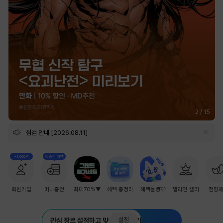
2
/
15
점검 안내 [2026.08.11]
+1,000원
첫충전 혜택
회원가입
머니충전
최대70%▼
혜택 총정리
혜택몰빵💘
밀리언 셀러
점핑
설정
관심 장르 설정하고 맞춤 추천 받기