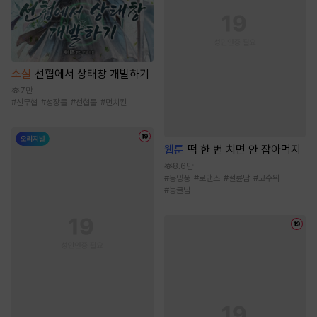
소설
선협에서 상태창 개발하기
7만
#
신무협
#
성장물
#
선협물
#
먼치킨
웹툰
떡 한 번 치면 안 잡아먹지
8.6만
#
동양풍
#
로맨스
#
절륜남
#
고수위
#
능글남