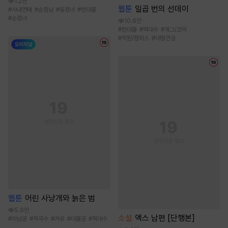
1.2천
웹툰
일곱 번의 선데이
#
사내연애
#
순정남
#
동정녀
#
현대물
#
순정녀
10.6만
#
현대물
#
떡대수
#
개그/코믹
#
학원/캠퍼스
#
대형견공
웹툰
어린 사냥개와 늙은 범
5.9만
소설
엑스 남편 [단행본]
#
미남공
#
적극수
#
거유
#
대물공
#
떡대수