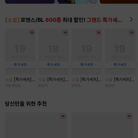
[소설]
로맨스/BL
600종
최대 할인!
그랜드 특가세트
▶
소설
[특가세트]
소설
[특가세트]
소설
[특가세트]
소설
[특가세트]
친구 오빠 탐구 보
솔스티스 Solstic
오프 리밋(OFF LI
쇼윈도 부부(19세
박온새미로
흰감국
반민초
포르테
고서 [단행본]
e [단행본]
MIT) [단행본]
완전판) [단행본]
당신만을 위한 추천