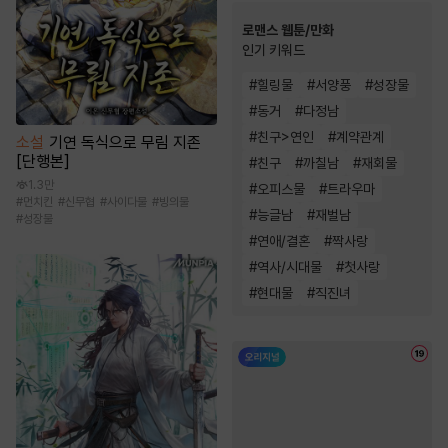
로맨스 웹툰/만화
인기 키워드
#
힐링물
#
서양풍
#
성장물
#
동거
#
다정남
#
친구>연인
#
계약관계
소설
기연 독식으로 무림 지존
[단행본]
#
친구
#
까칠남
#
재회물
1.3만
#
오피스물
#
트라우마
#
먼치킨
#
신무협
#
사이다물
#
빙의물
#
능글남
#
재벌남
#
성장물
#
연애/결혼
#
짝사랑
#
역사/시대물
#
첫사랑
#
현대물
#
직진녀