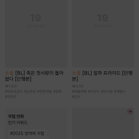
소설
[BL] 죽은 첫사랑이 돌아
소설
[BL] 알파 프라이드 [단행
왔다 [단행본]
본]
1.9만
4.1만
#
외유내강수
#
순정공
#
전문직물
#
질투
#
배틀연애
#
미인수
#
첫사랑
#
재벌수
#
외국인
#
강수
무협 만화
인기 키워드
#
2025 정액제 무협