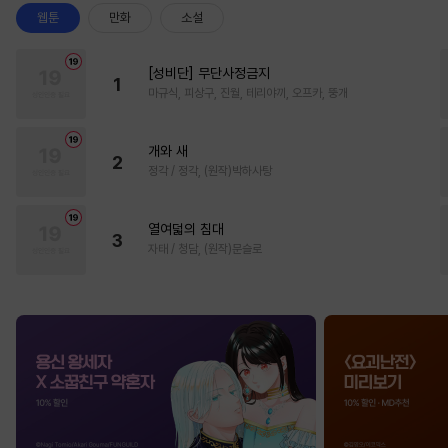
웹툰
만화
소설
[성비단] 무단사정금지
1
마규식, 피상구, 진월, 테리야끼, 오프카, 뚱개
개와 새
2
정각 / 정각, (원작)박하사탕
열여덟의 침대
3
자태 / 청담, (원작)문슬로