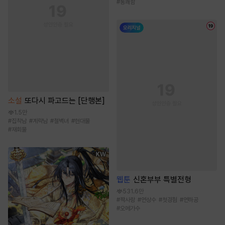
#
통쾌함
소설
또다시 파고드는 [단행본]
1.5만
#
집착남
#
계략남
#
철벽녀
#
현대물
#
재회물
웹툰
신혼부부 특별전형
531.6만
#
짝사랑
#
연상수
#
첫경험
#
연하공
#
오메가수