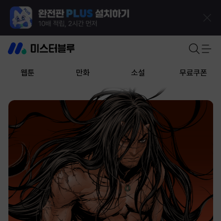
웹툰
만화
소설
무료쿠폰