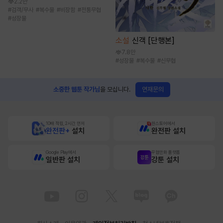
2.2만
#
검객/무사
#
복수물
#
비장함
#
전통무협
#
성장물
소설
신객 [단행본]
7.8만
#
성장물
#
복수물
#
신무협
연재문의
소중한 웹툰 작가님
을 모십니다.
10배 적립, 2시간 먼저
원스토어에서
완전판+
설치
완전판 설치
Google Play에서
무협만화 플랫폼
일반판 설치
강툰 설치