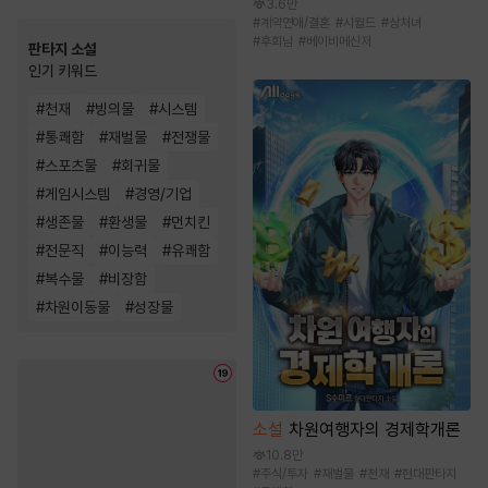
3.6만
#
계약연애/결혼
#
시월드
#
상처녀
#
후회남
#
베이비메신저
판타지 소설
인기 키워드
#
천재
#
빙의물
#
시스템
#
통쾌함
#
재벌물
#
전쟁물
#
스포츠물
#
회귀물
#
게임시스템
#
경영/기업
#
생존물
#
환생물
#
먼치킨
#
전문직
#
이능력
#
유쾌함
#
복수물
#
비장함
#
차원이동물
#
성장물
소설
차원여행자의 경제학개론
10.8만
#
주식/투자
#
재벌물
#
천재
#
현대판타지