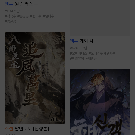
웹툰
원 플러스 투
94.2만
#
적극수
#
음침공
#
변태수
#
얼빠수
#
능글공
웹툰
개와 새
763.7만
#
오메가버스
#
오메가수
#
얼빠수
#
배틀연애
#
재벌공
소설
팔면도도 [단행본]