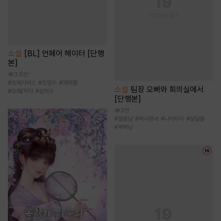
소설
[BL] 언페어 헤이터 [단행
본]
3.5만
#
오메가버스
#
도망수
#
재회물
소설
팀장 오빠와 회의실에서
#
오해/착각
#
상처수
[단행본]
3천
#
절륜남
#
짝사랑녀
#
나이차이
#
달달물
#
계략남