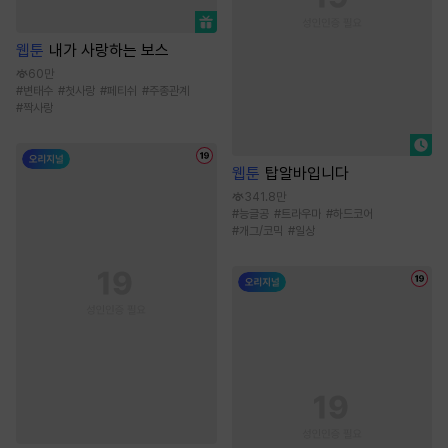
웹툰
내가 사랑하는 보스
60만
#
변태수
#
첫사랑
#
페티쉬
#
주종관계
#
짝사랑
웹툰
탑알바입니다
341.8만
#
능글공
#
트라우마
#
하드코어
#
개그/코믹
#
일상