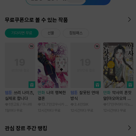
무료쿠폰으로 볼 수 있는 작품
기다리면 무료
선물
점핑패스
웹툰
쓰리 나이츠,
만화
나의 행복한
웹툰
잘못된 연애
만화
약사의 혼잣
실제로 합니다
결혼
방식
말(마오마오의 후
궁 수수께끼 풀이
1천
고토 / 두나래
13.7만
코우사카 리토 / 아기토기 아쿠미
3.4만
SIK
17만
쿠라타 미노지 /
수첩)
1일마다 무료
12시간마다 무료
12시간마다 무료
12시간마다 무료
관심 장르 주간 랭킹