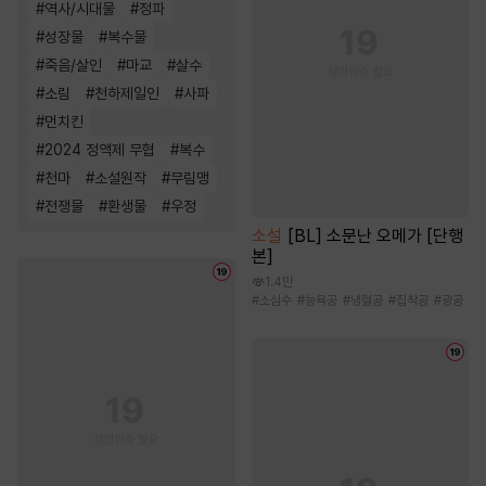
#
역사/시대물
#
정파
#
성장물
#
복수물
#
죽음/살인
#
마교
#
살수
#
소림
#
천하제일인
#
사파
#
먼치킨
#
2024 정액제 무협
#
복수
#
천마
#
소설원작
#
무림맹
#
전쟁물
#
환생물
#
우정
소설
[BL] 소문난 오메가 [단행
본]
1.4만
#
소심수
#
능욕공
#
냉혈공
#
집착공
#
광공