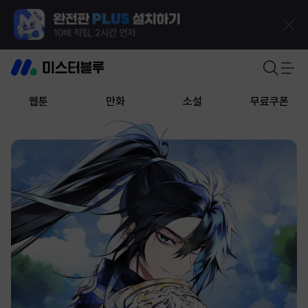
웹툰
만화
소설
무료쿠폰