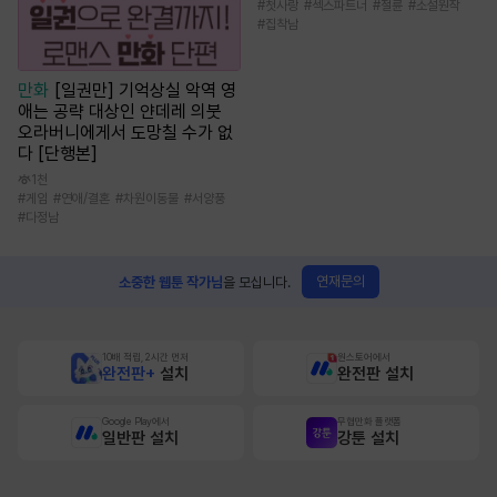
#
첫사랑
#
섹스파트너
#
절륜
#
소설원작
#
집착남
만화
[일권만] 기억상실 악역 영
애는 공략 대상인 얀데레 의붓
오라버니에게서 도망칠 수가 없
다 [단행본]
1천
#
게임
#
연애/결혼
#
차원이동물
#
서양풍
#
다정남
연재문의
소중한 웹툰 작가님
을 모십니다.
10배 적립, 2시간 먼저
원스토어에서
완전판+
설치
완전판 설치
Google Play에서
무협만화 플랫폼
일반판 설치
강툰 설치