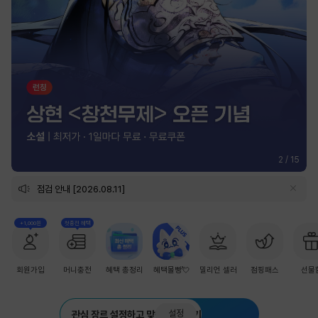
2
/
15
점검 안내 [2026.08.11]
+1,000원
첫충전 혜택
회원가입
머니충전
혜택 총정리
혜택몰빵💘
밀리언 셀러
점핑패스
선물
설정
관심 장르 설정하고 맞춤 추천 받기