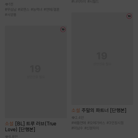
#
나이차이
#
시월드
1천
#
무심남
#
로맨스
#
능력녀
#
연애/결혼
#
서양풍
소설
주말의 파트너 [단행본]
2.4만
소설
[BL] 트루 러브(True
#
배틀연애
#
오메가버스
#
3인칭시점
#
미남수
#
신분차이
Love) [단행본]
6.8만