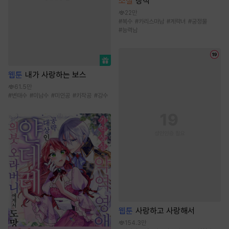
소설
장적
22만
#
복수
#
카리스마남
#
계략녀
#
궁정물
#
능력남
웹툰
내가 사랑하는 보스
61.5만
#
변태수
#
미남수
#
미인공
#
키작공
#
강수
웹툰
사랑하고 사랑해서
154.3만