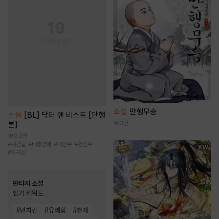
소설
만행무승
소설
[BL] 닥터 앤 비스트 [단행
본]
3만
9.2천
#
사건물
#
배틀연애
#
미인수
#
헌신수
#
하극상
판타지 소설
인기 키워드
#
먼치킨
#
유쾌함
#
천재