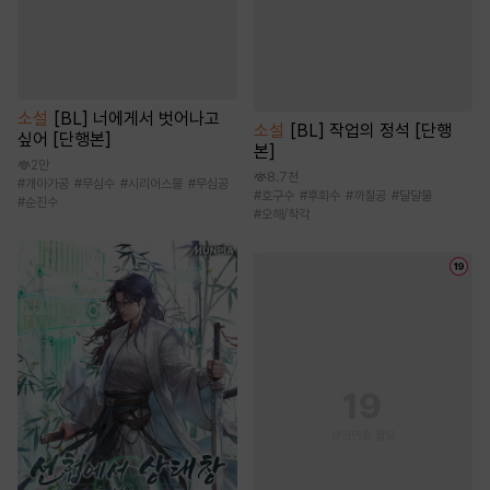
소설
[BL] 너에게서 벗어나고
소설
[BL] 작업의 정석 [단행
싶어 [단행본]
본]
2만
8.7천
#
개아가공
#
무심수
#
시리어스물
#
무심공
#
호구수
#
후회수
#
까칠공
#
달달물
#
순진수
#
오해/착각