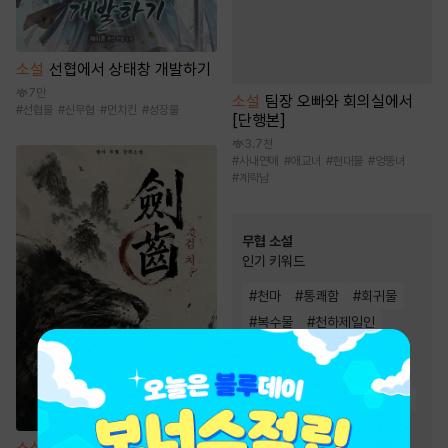
소설
선협에서 상태창 개발하기
7만
소설
팀장 오빠와 회의실에서
#
선협물
#
신무협
#
먼치킨
#
성장물
[단행본]
3.7천
#
사내연애
#
애교녀
#
현대물
#
엉뚱녀
#
계략남
무협 소설
인기 키워드
#
천마
#
통쾌함
#
회귀물
#
복수물
#
천하제일인
#
먼치킨
#
차원이동물
#
귀환물
#
사이다물
#
유쾌함
#
빙의물
#
성장물
#
환생물
#
잔잔함
#
정파