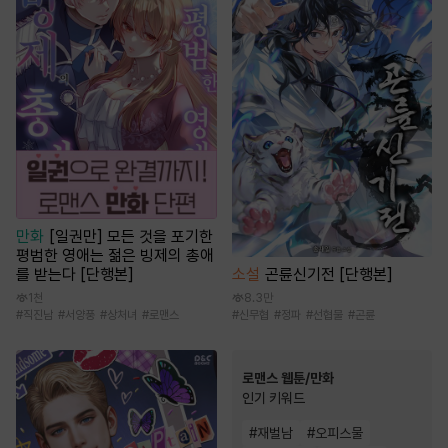
만화
[일권만] 모든 것을 포기한
평범한 영애는 젊은 빙제의 총애
를 받는다 [단행본]
소설
곤륜신기전 [단행본]
1천
8.3만
#
직진남
#
서양풍
#
상처녀
#
로맨스
#
신무협
#
정파
#
선협물
#
곤륜
로맨스 웹툰/만화
인기 키워드
#
재벌남
#
오피스물