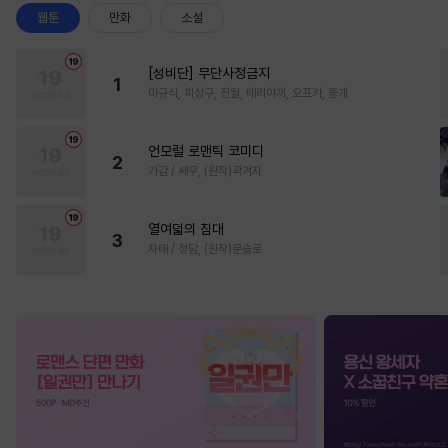
웹툰
만화
소설
[성비단] 무단사정금지
1
마규식, 피상구, 진월, 테리야끼, 오프카, 뚱개
언모럴 로맨틱 코미디
2
가감 / 쌔우, (원작)곽겨자
열여덟의 침대
3
자태 / 청담, (원작)문슬로