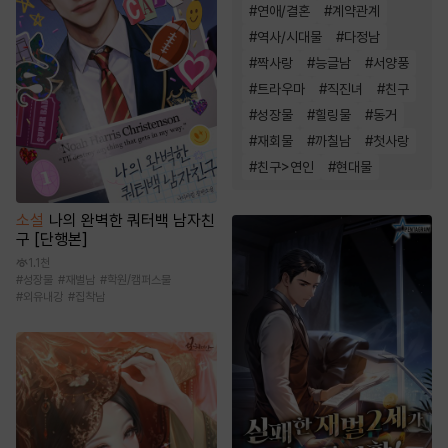
#
연애/결혼
#
계약관계
#
역사/시대물
#
다정남
#
짝사랑
#
능글남
#
서양풍
#
트라우마
#
직진녀
#
친구
#
성장물
#
힐링물
#
동거
#
재회물
#
까칠남
#
첫사랑
#
친구>연인
#
현대물
소설
나의 완벽한 쿼터백 남자친
구 [단행본]
1.1천
#
성장물
#
재벌남
#
학원/캠퍼스물
#
외유내강
#
집착남