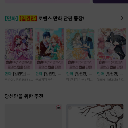
[만화]
[일권만]
로맨스 만화 단편 등장!
만화
[일권만] 기
만화
[일권만] 내
만화
[일권만] 제
만화
[일권만] 매
억상실 악역 영애
게 간섭하지 않겠
약혼은 취소되었습
료 마법에 걸린 척
Minoru Katsura / Mizune
쿠로카와 쿠사비
하루나기 리구 / 미즈메
Sane Takada / Koki
는 공략 대상인 얀
다던 냉정한 남편
니다 [단행본]
했더니 냉담했던
데레 의붓 오라버
이 어째선지 저만
약혼자가 맹목적인
니에게서 도망칠
당신만을 위한 추천
바라봅니다 [단행
사랑꾼이 되었습니
수가 없다 [단행
본]
다 [단행본]
본]