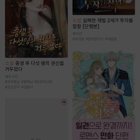
소설
실패한 재벌 2세가 투자를
잘함 [단행본]
4만
#
회귀물
#
현대판타지
#
재벌물
소설
중생 후 다섯 명의 권신을
거두었다
6.6만
#
여주중심
#
철벽남
#
운명적사랑
#
권선징악
#
엉뚱녀