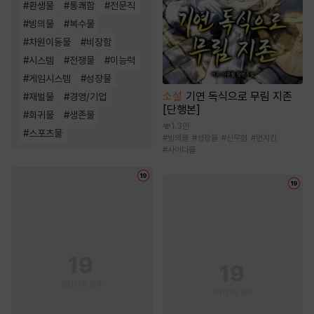
#
환생물
#
통쾌함
#
전문직
#
빙의물
#
복수물
#
차원이동물
#
비장함
#
시스템
#
전쟁물
#
이능력
#
게임시스템
#
성장물
소설
기연 독식으로 무림 지존
#
재벌물
#
경영/기업
[단행본]
#
회귀물
#
생존물
1.3만
#
스포츠물
#
빙의물
#
성장물
#
신무협
#
먼치킨
#
사이다물