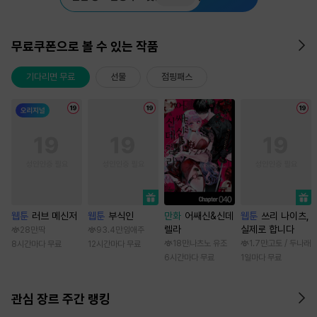
무료쿠폰으로 볼 수 있는 작품
기다리면 무료
선물
점핑패스
웹툰
러브 메신저
웹툰
부식인
만화
어쌔신&신데
웹툰
쓰리 나이츠,
렐라
실제로 합니다
28만
딱
93.4만
임애주
18만
나츠노 유조
1.7만
고토 / 두나래
8시간마다 무료
12시간마다 무료
6시간마다 무료
1일마다 무료
관심 장르 주간 랭킹