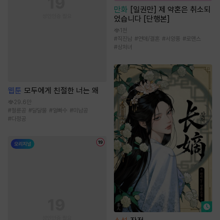
만화
[일권만] 제 약혼은 취소되
었습니다 [단행본]
1천
#
직진남
#
연애/결혼
#
서양풍
#
로맨스
#
상처녀
웹툰
모두에게 친절한 너는 왜
29.6만
#
절륜공
#
달달물
#
얼빠수
#
미남공
#
다정공