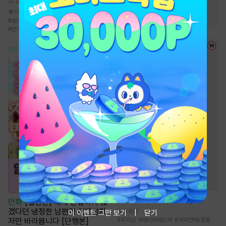
소설
검치
#
생존물
#
마교
#
고독함
11.9만
#
비장함
#
검객/무사
#
성장물
#
통쾌함
#
전통무협
#
비장함
#
먼치킨
소설
엑스 남편 [단행본]
만화
[일권만] 내게 간섭하지 않
겠다던 냉정한 남편이 어째선지
3.6만
이 이벤트 그만 보기
닫기
저만 바라봅니다 [단행본]
#
후회남
#
베이비메신저
#
계약연애/결혼