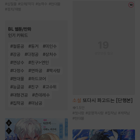
#
삽질물
#
오해/착각
#
능력수
#
현대물
#
정치/재벌
BL 웹툰/만화
인기 키워드
#
절륜공
#
동거
#
미인수
#
강공
#
다정공
#
상처수
#
연상수
#
친구>연인
#
다정수
#
연하공
#
짝사랑
#
현대물
#
하드코어
#
능글공
#
친구
#
고수위
#
대형견공
#
츤데레수
소설
또다시 파고드는 [단행본]
#
집착공
#
미남공
1.5만
#
첫사랑
#
운명적사랑
#
집착남
#
계략남
#
현대물