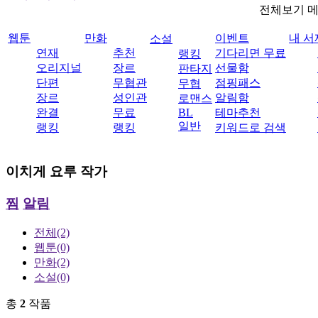
전체보기 
웹툰
만화
이벤트
내 서
소설
연재
추천
기다리면 무료
랭킹
오리지널
장르
선물함
판타지
단편
무협관
점핑패스
무협
장르
성인관
알림함
로맨스
완결
무료
BL
테마추천
일반
랭킹
랭킹
키워드로 검색
이치게 요루
작가
찜
알림
전체
(2)
웹툰
(0)
만화
(2)
소설
(0)
총
2
작품