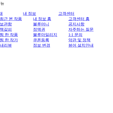
메뉴
재
내 정보
고객센터
최근 본 작품
내 정보 홈
고객센터 홈
보관함
블루머니
공지사항
책갈피
정액권
자주하는 질문
찜 한 작품
블루마일리지
1:1 문의
찜 한 작가
쿠폰등록
약관 및 정책
내리뷰
정보 변경
뷰어 설치안내