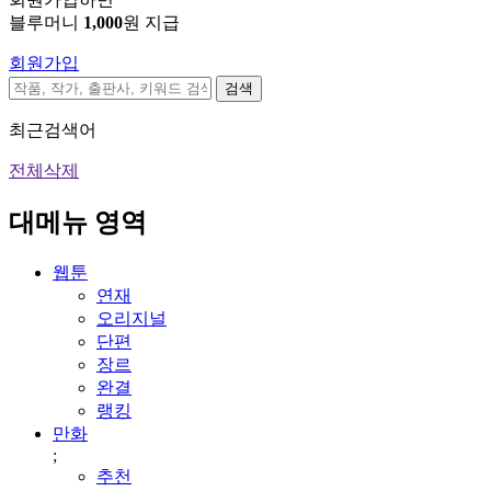
블루머니
1,000
원 지급
회원가입
검색
최근검색어
전체삭제
대메뉴 영역
웹툰
연재
오리지널
단편
장르
완결
랭킹
만화
;
추천