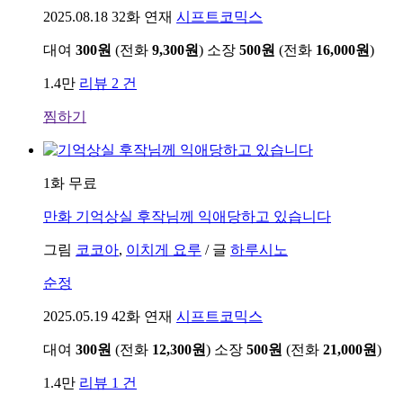
2025.08.18
32화 연재
시프트코믹스
대여
300원
(전화
9,300원
)
소장
500원
(전화
16,000원
)
1.4만
리뷰 2 건
찜하기
1화 무료
만화
기억상실 후작님께 익애당하고 있습니다
그림
코코아
,
이치게 요루
/
글
하루시노
순정
2025.05.19
42화 연재
시프트코믹스
대여
300원
(전화
12,300원
)
소장
500원
(전화
21,000원
)
1.4만
리뷰 1 건