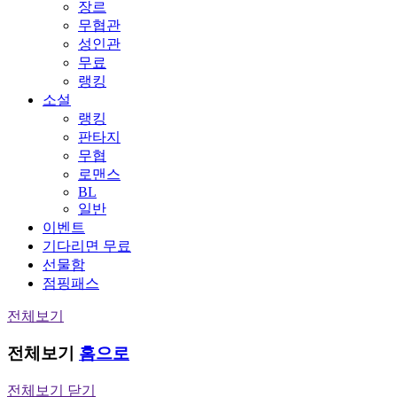
장르
무협관
성인관
무료
랭킹
소설
랭킹
판타지
무협
로맨스
BL
일반
이벤트
기다리면 무료
선물함
점핑패스
전체보기
전체보기
홈으로
전체보기 닫기