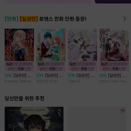
[만화]
[일권만]
로맨스 만화 단편 등장!
만화
[일권만] 실
만화
[일권만] 내
만화
[일권만] 죽
만화
[일권만] 왕
례지만 약혼자님,
게 간섭하지 않겠
을 뻔한 늑대가 운
태자님과의 약혼을
Mashiro / Memeko
쿠로카와 쿠사비
카놀라 유
Anno / Yuuri Yuuda
당신의 눈은 장식
다던 냉정한 남편
명의 짝이 되기까
거절했더니 어째서
인가요? [단행본]
이 어째선지 저만
지 [단행본]
인지 얀데레로 돌
당신만을 위한 추천
바라봅니다 [단행
변했습니다 [단행
본]
본]