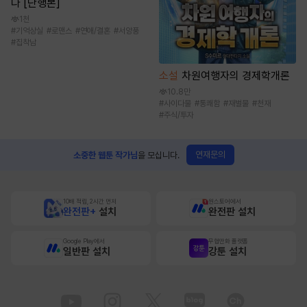
다 [단행본]
1천
#
기억상실
#
로맨스
#
연애/결혼
#
서양풍
#
집착남
소설
차원여행자의 경제학개론
10.8만
#
사이다물
#
통쾌함
#
재벌물
#
천재
#
주식/투자
연재문의
소중한 웹툰 작가님
을 모십니다.
10배 적립, 2시간 먼저
원스토어에서
완전판+
설치
완전판 설치
Google Play에서
무협만화 플랫폼
일반판 설치
강툰 설치