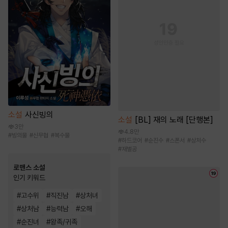
소설
사신빙의
소설
[BL] 재의 노래 [단행본]
3만
4.8만
#
빙의물
#
신무협
#
복수물
#
하드코어
#
순진수
#
스폰서
#
상처수
#
재벌공
로맨스 소설
인기 키워드
#
고수위
#
직진남
#
상처녀
#
상처남
#
능력남
#
오해
#
순진녀
#
왕족/귀족