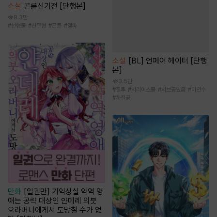
소설
곤륜신기전 [단행본]
8.3만
#
선협물
#
신무협
#
곤륜
#
정파
소설
[BL] 언페어 헤이터 [단행
본]
3.5만
#
질투
#
시리어스물
#
서브공있음
#
미인수
#
까칠공
만화
[일권만] 기억상실 악역 영
애는 공략 대상인 얀데레 의붓
오라버니에게서 도망칠 수가 없