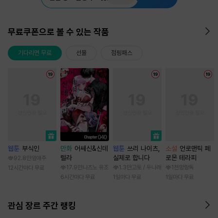
무료쿠폰으로 볼 수 있는 작품
기다리면 무료
선물
점핑패스
웹툰
부식인
만화
어쌔신&신데
웹툰
쓰리 나이츠,
소설
언로맨틱 페
렐라
실제로 합니다
로몬 테라피
92.8만
임애주
17.9만
나츠노 유조
1.3만
고토 / 두나래
1천
망랑독
12시간마다 무료
6시간마다 무료
1일마다 무료
1일마다 무료
관심 장르 주간 랭킹