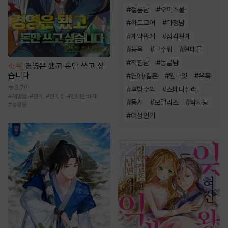
#
절륜남
#
오피스물
#
하드코어
#
다정남
#
계약관계
#
삼각관계
#
능욕
#
고수위
#
현대물
#
직진남
#
능글남
소설
경영은 됐고 돈만 쓰고 싶
습니다
#
연애/결혼
#
원나잇
#
유혹
3.7만
#
후방주의
#
스테디셀러
#
재벌물
#
천재
#
먼치킨
#
현대판타지
#
동거
#
모럴리스
#
짝사랑
#
성장물
#
여성인기