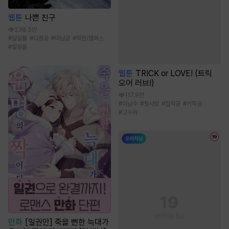
웹툰
나쁜 친구
238.5만
#
달달물
#
다정공
#
미남공
#
학원/캠퍼스
#
힐링물
웹툰
TRICK or LOVE! (트릭
오어 러브!)
117.9만
#
미남수
#
첫사랑
#
집착공
#
키작공
#
고수위
만화
[일권만] 죽을 뻔한 늑대가