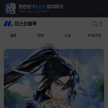
웹툰
만화
소설
무료쿠폰