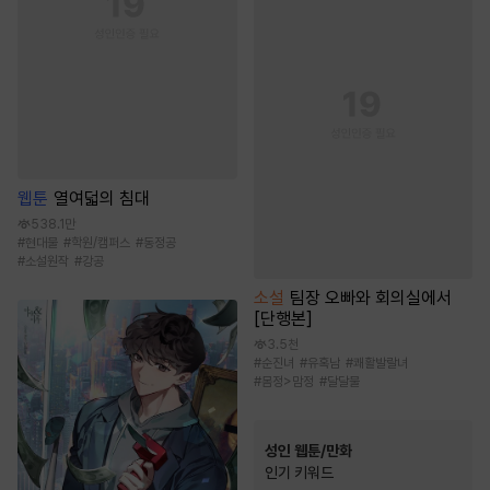
웹툰
열여덟의 침대
538.1만
#
현대물
#
학원/캠퍼스
#
동정공
#
소설원작
#
강공
소설
팀장 오빠와 회의실에서
[단행본]
3.5천
#
순진녀
#
유혹남
#
쾌활발랄녀
#
몸정>맘정
#
달달물
성인 웹툰/만화
인기 키워드