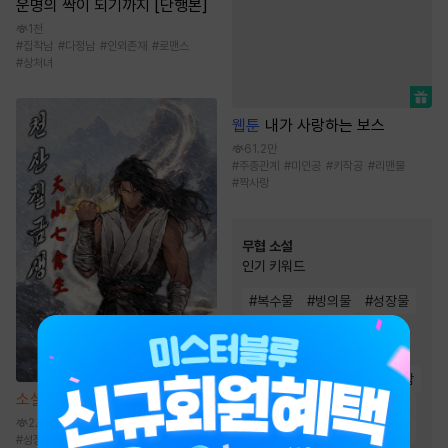
운명의 짝이 되기까지 [단행본]
1천
#
집착남
#
다정남
#
인외존재
#
로맨스
#
상처녀
웹툰
내가 사랑하는 보스
61.2만
#
주종관계
#
미인공
#
키작공
#
리맨물
#
짝사랑
무협 소설
인기 키워드
#
복수물
#
빙의물
#
성장물
#
천하제일인
#
고독함
#
비장함
#
차원이동물
#
정파
#
검객/무사
#
통쾌함
소설
천산칠금생 [단행본]
#
먼치킨
#
잔잔함
#
회귀물
2.6만
#
사이다물
#
환생물
#
천마
#
성장물
#
전통무협
#
비장함