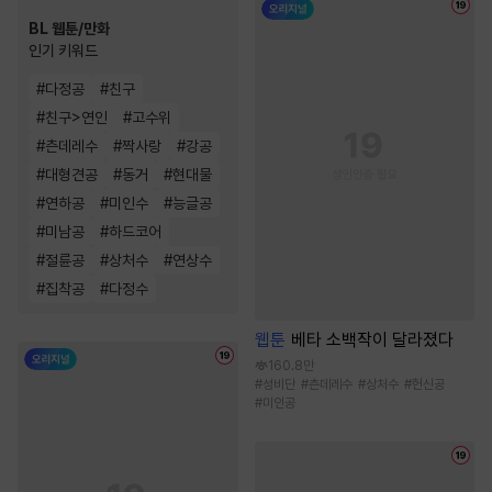
BL 웹툰/만화
인기 키워드
#
다정공
#
친구
#
친구>연인
#
고수위
#
츤데레수
#
짝사랑
#
강공
#
대형견공
#
동거
#
현대물
#
연하공
#
미인수
#
능글공
#
미남공
#
하드코어
#
절륜공
#
상처수
#
연상수
#
집착공
#
다정수
웹툰
베타 소백작이 달라졌다
160.8만
#
성비단
#
츤데레수
#
상처수
#
헌신공
#
미인공