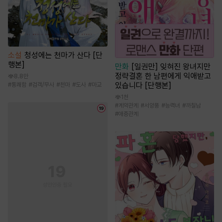
소설
청성에는 천마가 산다 [단
행본]
만화
[일권만] 잊혀진 왕녀지만
정략결혼 한 남편에게 익애받고
8.8만
있습니다 [단행본]
#
통쾌함
#
검객/무사
#
천마
#
도사
#
마교
1천
#
계약관계
#
서양풍
#
능력녀
#
까칠남
#
애증관계