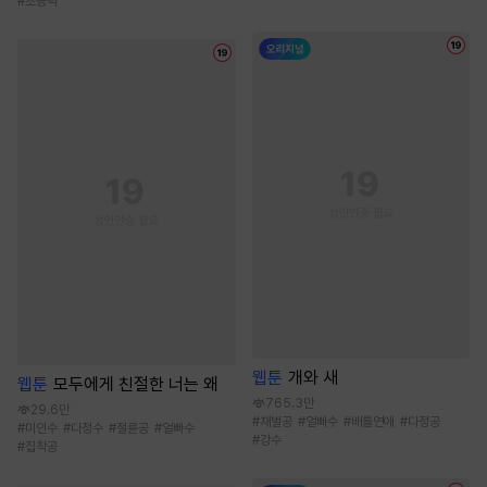
#
초능력
웹툰
개와 새
웹툰
모두에게 친절한 너는 왜
765.3만
29.6만
#
재벌공
#
얼빠수
#
배틀연애
#
다정공
#
미인수
#
다정수
#
절륜공
#
얼빠수
#
강수
#
집착공