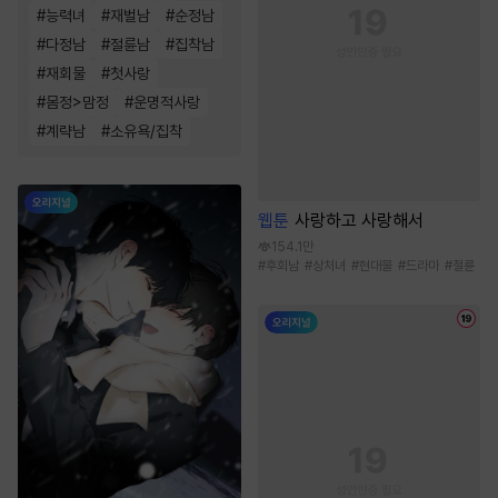
#
능력녀
#
재벌남
#
순정남
#
다정남
#
절륜남
#
집착남
#
재회물
#
첫사랑
#
몸정>맘정
#
운명적사랑
#
계략남
#
소유욕/집착
웹툰
사랑하고 사랑해서
154.1만
#
후회남
#
상처녀
#
현대물
#
드라마
#
절륜