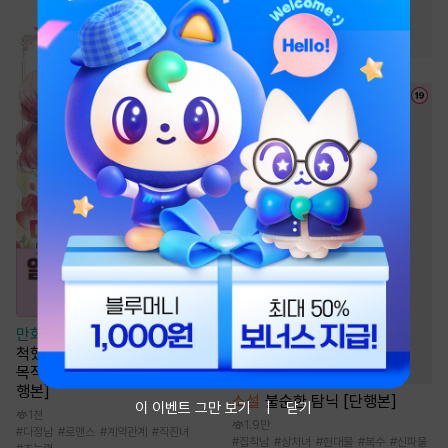
#
생존물
#
마교
#
유쾌함
#
귀환물
만화
[일권만] 매료 마법에 걸린
척했더니 냉담했던 약혼자가 맹
목적인 사랑꾼이 되었습니다 [단
행본]
소설
불순한 탐닉 [단행본]
이 이벤트 그만 보기
닫기
1천
1.9만
#
다정남
#
로맨스
#
계약관계
#
직진녀
#
집착남
#
상처녀
#
현대물
#
복수
#
신파물