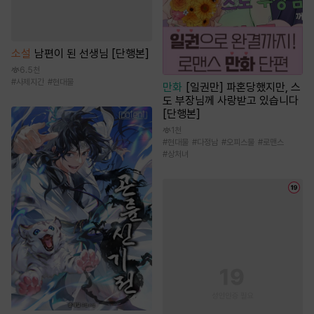
소설
남편이 된 선생님 [단행본]
6.5천
#
사제지간
#
현대물
만화
[일권만] 파혼당했지만, 스
도 부장님께 사랑받고 있습니다
[단행본]
1천
#
현대물
#
다정남
#
오피스물
#
로맨스
#
상처녀