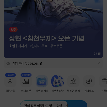
2
/
15
점검 안내 [2026.08.11]
+1,000원
첫충전 혜택
회원가입
머니충전
혜택 총정리
혜택몰빵💘
밀리언 셀러
점핑패스
선물
설정
관심 장르 설정하고 맞춤 추천 받기