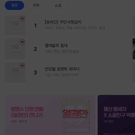
웹툰
만화
소설
[성비단] 무단사정금지
1
마규식, 피상구, 진월, 테리야끼, 오프카, 뚱개
열여덟의 침대
2
자태 / 청담, (원작)문슬로
언모럴 로맨틱 코미디
3
가감 / 쌔우, (원작)곽겨자