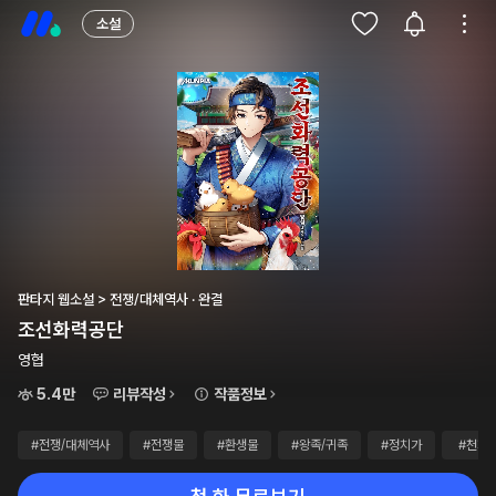
소설
판타지 웹소설 > 전쟁/대체역사 · 완결
조선화력공단
영협
5.4만
리뷰작성
작품정보
#전쟁/대체역사
#전쟁물
#환생물
#왕족/귀족
#정치가
#천재