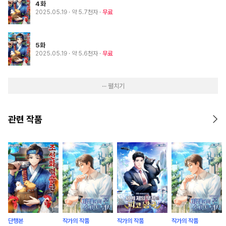
4화
2025.05.19
· 약 5.7천자
무료
5화
2025.05.19
· 약 5.6천자
무료
··· 펼치기
관련 작품
단행본
작가의 작품
작가의 작품
작가의 작품