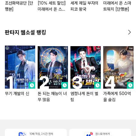
조선화력공단 [단
[10% 세트 할인]
세계 제일 부자의
미래에서 온 스마
행본]
미래에서 온 스마
피코 왕국
트워치 [단행본]
트워치 [단행본]
판타지 웹소설 랭킹
무기 개발의 신
돈 되는 재능이 너
엄청나게 돈이 벌
가족에게 500억
무 많음
림
을 숨김
10배 적립, 2시간 먼저
원스토어에서