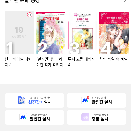
할리퀸 만화 랭킹
린 그레이엄 패키
[할리퀸] 린 그레
루시 고든 패키지
하얀 베일 속 비밀
지 3
이엄 작가 패키지
4
10배 적립, 2시간 먼저
원스토어에서
완전판+
설치
완전판 설치
Google Play에서
무협만화 플랫폼
일반판 설치
강툰 설치