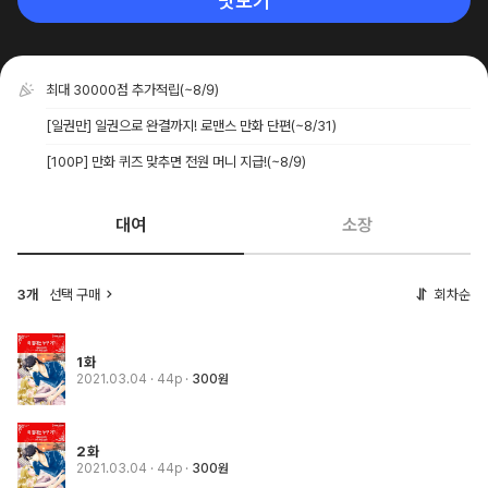
맛보기
최대 30000점 추가적립
(~8/9)
[일권만] 일권으로 완결까지! 로맨스 만화 단편
(~8/31)
[100P] 만화 퀴즈 맞추면 전원 머니 지급!
(~8/9)
대여
소장
3개
선택 구매
회차순
1화
2021.03.04
· 44p
300원
2화
2021.03.04
· 44p
300원