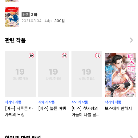
3화
2021.03.04
· 44p
300원
관련 작품
작가의 작품
작가의 작품
작가의 작품
작가의 작품
[미즈] 서투른 아
[미즈] 불륜 여행
[미즈] 첫사랑의
보스에게 반해서
가씨의 투정
아들이 나를 덮쳐
온다