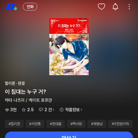
만화
할리퀸 · 완결
이 침대는 누구 거?
하타 나츠미 / 케이트 호프만
3천
2.5
2 건
작품정보
#할리퀸
#서양풍
#현대물
#짝사랑
#재벌남
#5천원이하