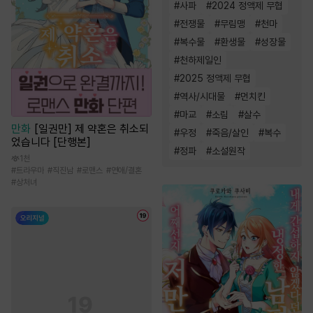
#
사파
#
2024 정액제 무협
#
전쟁물
#
무림맹
#
천마
#
복수물
#
환생물
#
성장물
#
천하제일인
#
2025 정액제 무협
#
역사/시대물
#
먼치킨
#
마교
#
소림
#
살수
만화
[일권만] 제 약혼은 취소되
#
우정
#
죽음/살인
#
복수
었습니다 [단행본]
#
정파
#
소설원작
1천
#
트라우마
#
직진남
#
로맨스
#
연애/결혼
#
상처녀