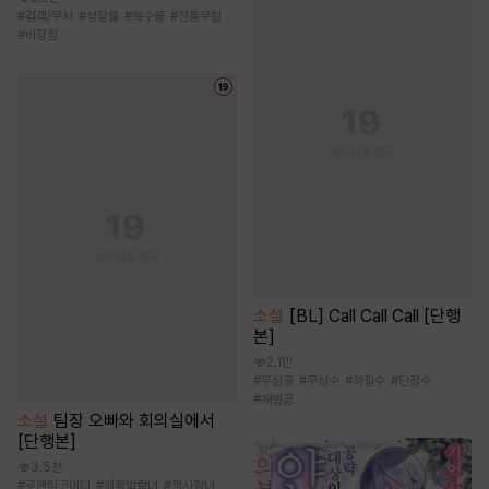
#
검객/무사
#
성장물
#
복수물
#
전통무협
#
비장함
소설
[BL] Call Call Call [단행
본]
2.1만
#
무심공
#
무심수
#
까칠수
#
단정수
#
재벌공
소설
팀장 오빠와 회의실에서
[단행본]
3.5천
#
로맨틱코미디
#
쾌활발랄녀
#
짝사랑녀