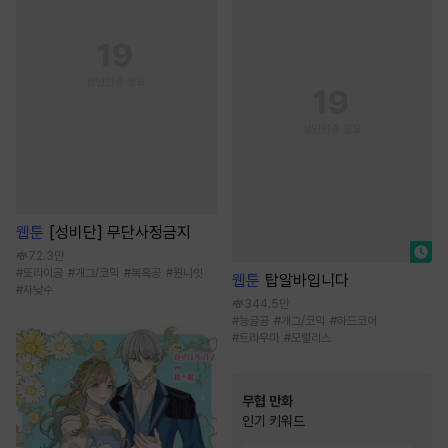
웹툰
[성비단] 무단사정금지
72.3만
#
또라이공
#
개그/코믹
#
복흑공
#
원나잇
웹툰
탑알바입니다
#
자낮수
344.5만
#
능글공
#
개그/코믹
#
하드코어
#
트라우마
#
모럴리스
무협 만화
인기 키워드