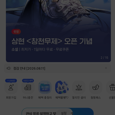
2
/
15
점검 안내 [2026.08.11]
+1,000원
첫충전 혜택
회원가입
머니충전
혜택 총정리
혜택몰빵💘
밀리언 셀러
점핑패스
선물
설정
관심 장르 설정하고 맞춤 추천 받기