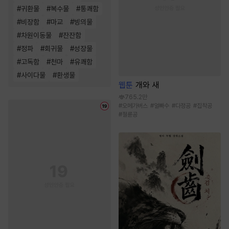
#
귀환물
#
복수물
#
통쾌함
#
비장함
#
마교
#
빙의물
#
차원이동물
#
잔잔함
#
정파
#
회귀물
#
성장물
#
고독함
#
천마
#
유쾌함
#
사이다물
#
환생물
웹툰
개와 새
765.2만
#
오메가버스
#
얼빠수
#
다정공
#
집착공
#
절륜공