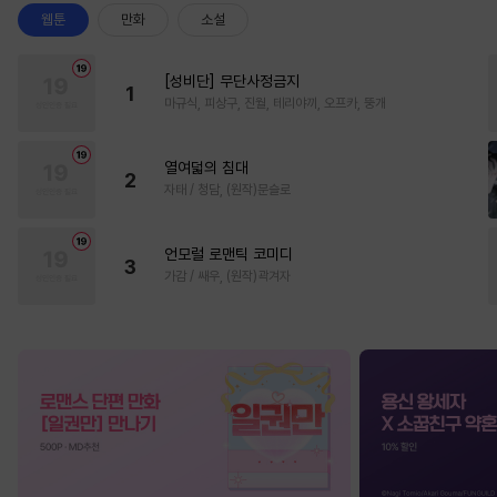
웹툰
만화
소설
[성비단] 무단사정금지
1
마규식, 피상구, 진월, 테리야끼, 오프카, 뚱개
열여덟의 침대
2
자태 / 청담, (원작)문슬로
언모럴 로맨틱 코미디
3
가감 / 쌔우, (원작)곽겨자