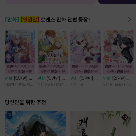
[만화]
[일권만]
로맨스 만화 단편 등장!
만화
[일권만] 모
만화
[일권만] 웃
만화
[일권만] 죽
만화
[일권만] 매
든 것을 포기한 평
지 않는 약혼자님
을 뻔한 늑대가 운
료 마법에 걸린 척
나츠미 / 시바노 이즈미
Nanohiru / Memeko
카놀라 유
Sane Takada / Koki
범한 영애는 젊은
이 사랑에 빠진 건
명의 짝이 되기까
했더니 냉담했던
빙제의 총애를 받
변장한 저인 것 같
지 [단행본]
약혼자가 맹목적인
는다 [단행본]
당신만을 위한 추천
습니다 [단행본]
사랑꾼이 되었습니
다 [단행본]