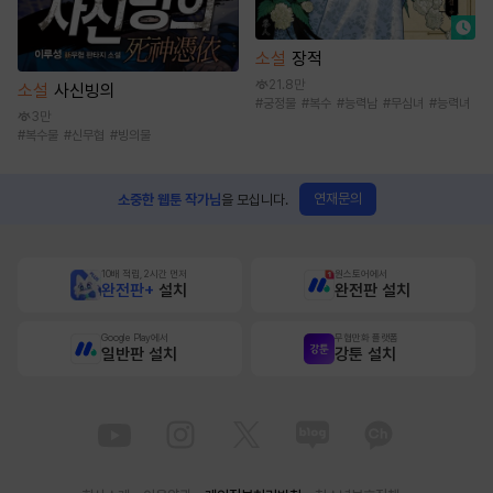
소설
장적
21.8만
소설
사신빙의
#
궁정물
#
복수
#
능력남
#
무심녀
#
능력녀
3만
#
복수물
#
신무협
#
빙의물
연재문의
소중한 웹툰 작가님
을 모십니다.
10배 적립, 2시간 먼저
원스토어에서
완전판+
설치
완전판 설치
Google Play에서
무협만화 플랫폼
일반판 설치
강툰 설치