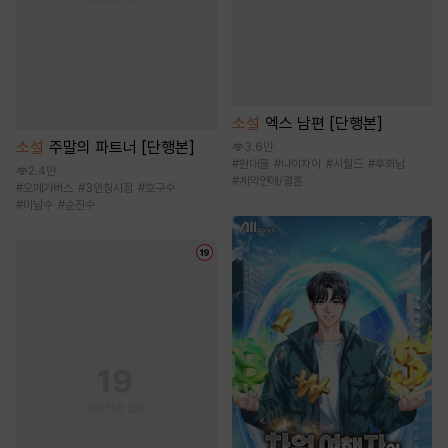
소설
엑스 남편 [단행본]
소설
주말의 파트너 [단행본]
3.6만
#
현대물
#
나이차이
#
시월드
#
후회남
2.4만
#
계약연애/결혼
#
오메가버스
#
3인칭시점
#
호구수
#
미남수
#
순진수