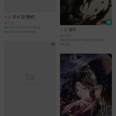
소설
은사 [단행본]
7.7천
#
능력남
#
신분차이
#
나쁜남자
소설
검치
#
소유욕/집착
#
운명적사랑
11.8만
#
먼치킨
#
성장물
#
비장함
#
전통무협
#
통쾌함