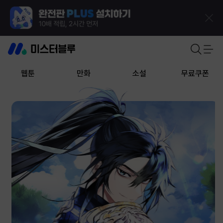
웹툰
만화
소설
무료쿠폰