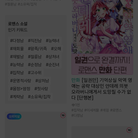
#
절륜남
#
소유욕/집착
로맨스 소설
인기 키워드
#
다정남
#
직진남
#
능력녀
#
재회물
#
왕족/귀족
#
오해
#
재벌남
#
절륜남
#
상처녀
#
능력남
#
순정남
#
순진녀
#
집착남
#
고수위
만화
[일권만] 기억상실 악역 영
#
운명적사랑
#
상처남
애는 공략 대상인 얀데레 의붓
#
몸정>맘정
#
첫사랑
오라버니에게서 도망칠 수가 없
#
계략남
#
소유욕/집착
다 [단행본]
1천
#
집착남
#
이세계물
#
게임
#
로맨스
#
다정남