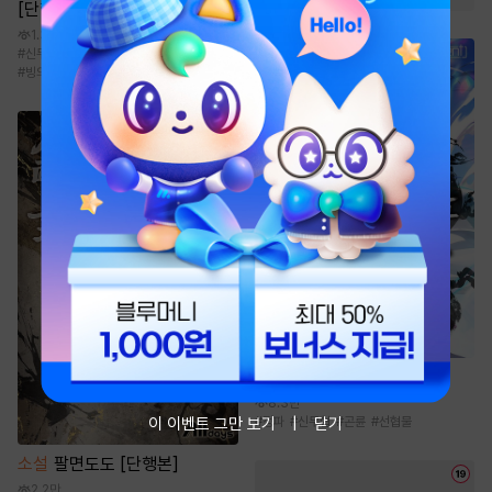
[단행본]
1.3만
#
신무협
#
먼치킨
#
성장물
#
사이다물
#
빙의물
소설
곤륜신기전 [단행본]
8.3만
이 이벤트 그만 보기
닫기
#
정파
#
신무협
#
곤륜
#
선협물
소설
팔면도도 [단행본]
2.2만