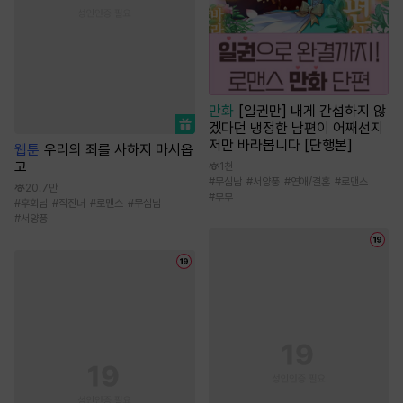
만화
[일권만] 내게 간섭하지 않
겠다던 냉정한 남편이 어째선지
저만 바라봅니다 [단행본]
웹툰
우리의 죄를 사하지 마시옵
고
1천
#
무심남
#
서양풍
#
연애/결혼
#
로맨스
20.7만
#
부부
#
후회남
#
직진녀
#
로맨스
#
무심남
#
서양풍