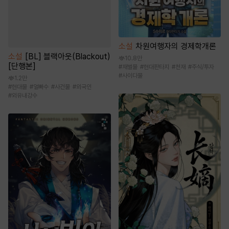
소설
차원여행자의 경제학개론
소설
[BL] 블랙아웃(Blackout)
10.8만
[단행본]
#
재벌물
#
현대판타지
#
천재
#
주식/투자
#
사이다물
1.2만
#
현대물
#
얼빠수
#
사건물
#
외국인
#
외유내강수