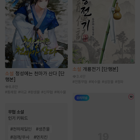
소설
개룡전기 [단행본]
소설
청성에는 천마가 산다 [단
3.4만
행본]
#
전통무협
#
복수물
#
성장물
#
정파
8.8만
#
통쾌함
#
마교
#
환생물
#
신무협
#
복수물
무협 소설
인기 키워드
#
천하제일인
#
생존물
#
검객/무사
#
먼치킨