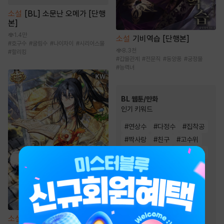
소설
[BL] 소문난 오메가 [단행
본]
1.4만
소설
기비역습 [단행본]
#
호구수
#
굴림수
#
나이차이
#
시리어스물
8.3천
#
할리킹
#
갑을관계
#
전문직
#
동양풍
#
궁정물
#
능력녀
BL 웹툰/만화
인기 키워드
#
연상수
#
다정수
#
집착공
#
짝사랑
#
친구
#
고수위
#
능글공
#
현대물
#
절륜공
#
친구>연인
#
다정공
#
미남공
#
하드코어
#
연하공
#
미인수
#
동거
#
상처수
#
대형견공
#
츤데레수
#
강공
소설
기연 독식으로 무림 지존