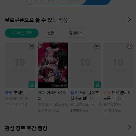
무료쿠폰으로 볼 수 있는 작품
기다리면 무료
선물
점핑패스
웹툰
부식인
만화
어쌔신&신데
웹툰
쓰리 나이츠,
소설
언로맨틱 페
렐라
실제로 합니다
로몬 테라피
92.8만
임애주
17.9만
나츠노 유조
1.3만
고토 / 두나래
1천
망랑독
12시간마다 무료
6시간마다 무료
1일마다 무료
1일마다 무료
관심 장르 주간 랭킹