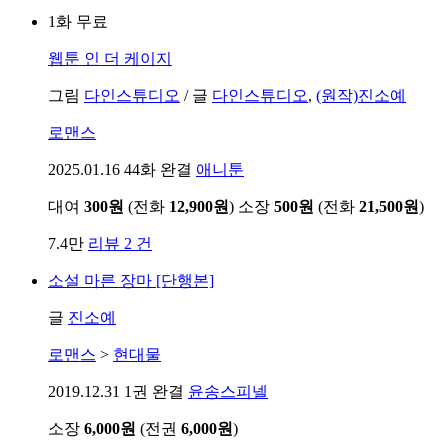
1화 무료
웹툰
인 더 케이지
그림
다인스튜디오
/
글
다인스튜디오
,
(원작)진소예
로맨스
2025.01.16
44화 완결
애니툰
대여
300원
(전화
12,900원
)
소장
500원
(전화
21,500원
)
7.4만
리뷰 2 건
소설
마른 장마 [단행본]
글
진소예
로맨스
>
현대물
2019.12.31
1권 완결
윤송스피넬
소장
6,000원
(전권
6,000원
)