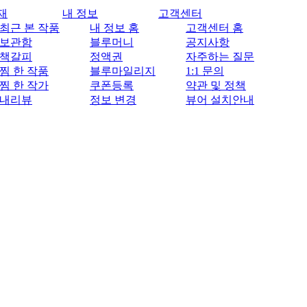
재
내 정보
고객센터
최근 본 작품
내 정보 홈
고객센터 홈
보관함
블루머니
공지사항
책갈피
정액권
자주하는 질문
찜 한 작품
블루마일리지
1:1 문의
찜 한 작가
쿠폰등록
약관 및 정책
내리뷰
정보 변경
뷰어 설치안내