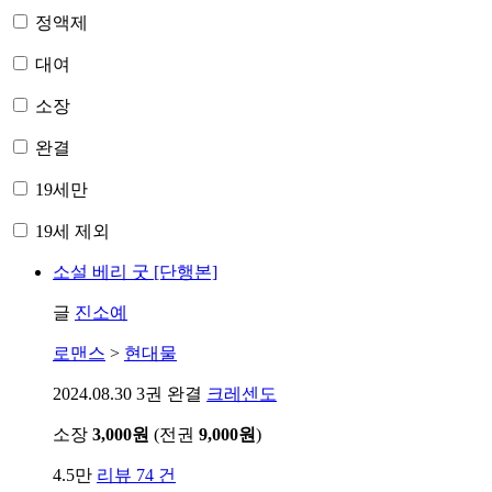
정액제
대여
소장
완결
19세만
19세 제외
소설
베리 굿 [단행본]
글
진소예
로맨스
>
현대물
2024.08.30
3권 완결
크레센도
소장
3,000원
(전권
9,000원
)
4.5만
리뷰 74 건