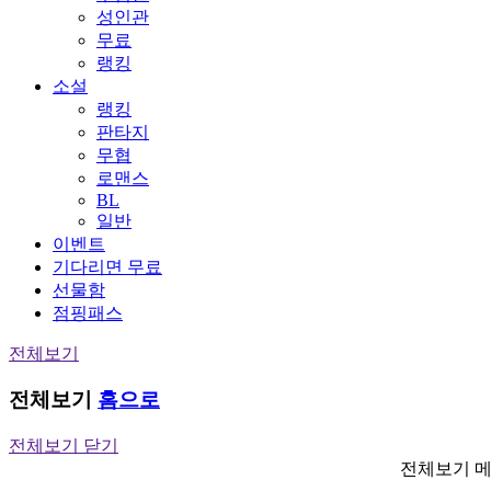
성인관
무료
랭킹
소설
랭킹
판타지
무협
로맨스
BL
일반
이벤트
기다리면 무료
선물함
점핑패스
전체보기
전체보기
홈으로
전체보기 닫기
전체보기 