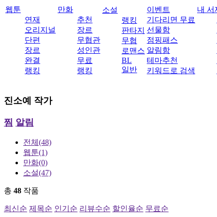
웹툰
만화
이벤트
내 서
소설
연재
추천
기다리면 무료
랭킹
오리지널
장르
선물함
판타지
단편
무협관
점핑패스
무협
장르
성인관
알림함
로맨스
완결
무료
BL
테마추천
일반
랭킹
랭킹
키워드로 검색
진소예
작가
찜
알림
전체
(48)
웹툰
(1)
만화
(0)
소설
(47)
총
48
작품
최신순
제목순
인기순
리뷰수순
할인율순
무료순