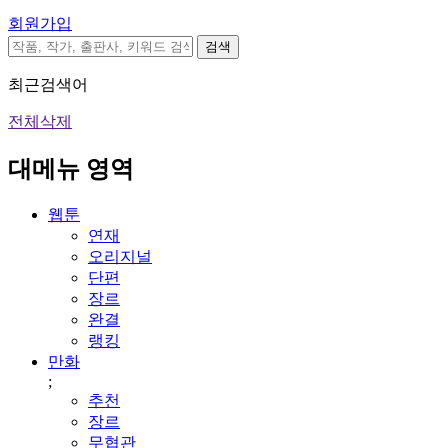
회원가입
검색
최근검색어
전체삭제
대메뉴 영역
웹툰
연재
오리지널
단편
장르
완결
랭킹
만화
;
추천
장르
무협관