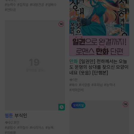
#
능력수
#
집착공
#
대형견공
#
얼빠수
#
연하공
만화
[일권만] 전하께서는 오늘
도 운명의 상대를 찾으신 모양이
네요 (웃음) [단행본]
1천
#
복수
#
서양풍
#
후회남
#
능력녀
#
계약관계
웹툰
부식인
92.8만
#
굴림수
#
까칠수
#
시리어스
#
능욕
#
피폐물