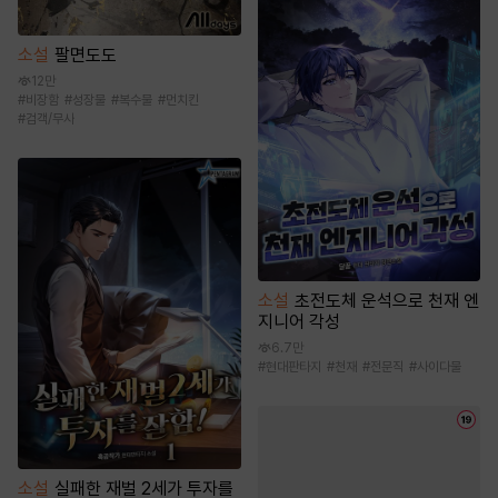
소설
팔면도도
12만
#
비장함
#
성장물
#
복수물
#
먼치킨
#
검객/무사
소설
초전도체 운석으로 천재 엔
지니어 각성
6.7만
#
현대판타지
#
천재
#
전문직
#
사이다물
소설
실패한 재벌 2세가 투자를