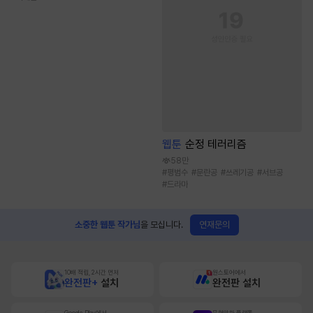
웹툰
순정 테러리즘
58만
#
평범수
#
문란공
#
쓰레기공
#
서브공
#
드라마
연재문의
소중한 웹툰 작가님
을 모십니다.
10배 적립, 2시간 먼저
원스토어에서
완전판+
설치
완전판 설치
Google Play에서
무협만화 플랫폼