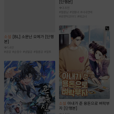
[단행본]
3.6천
#
절륜남
#
엉뚱녀
#
사내연애
#
로맨틱코미디
#
애교녀
소설
[BL] 소문난 오메가 [단행
본]
1.4만
#
광공
#
순정수
#
냉혈공
#
절륜공
#
질투
소설
아내가 준 용돈으로 벼락부
자 [단행본]