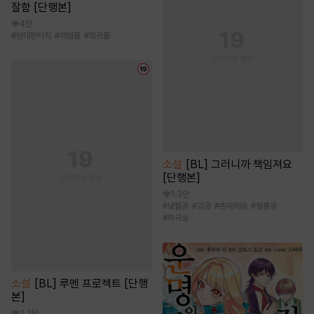
잘함 [단행본]
4만
#
현대판타지
#
재벌물
#
회귀물
소설
[BL] 그러니까 책임져요
[단행본]
1.3만
#
냉혈공
#
강공
#
츤데레공
#
절륜공
#
하극상
소설
[BL] 루멘 프로젝트 [단행
본]
2.2만