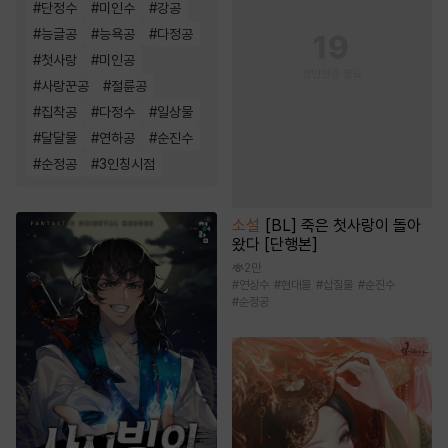
#
단정수
#
미인수
#
강공
#
능글공
#
능욕공
#
다정공
#
첫사랑
#
미인공
#
사랑꾼공
#
절륜공
#
집착공
#
다정수
#
일상물
#
달달물
#
연하공
#
순진수
#
순정공
#
3인칭시점
소설
[BL] 죽은 첫사랑이 돌아
왔다 [단행본]
2만
#
연상수
#
현대물
#
삽질물
#
순진수
#
순정공