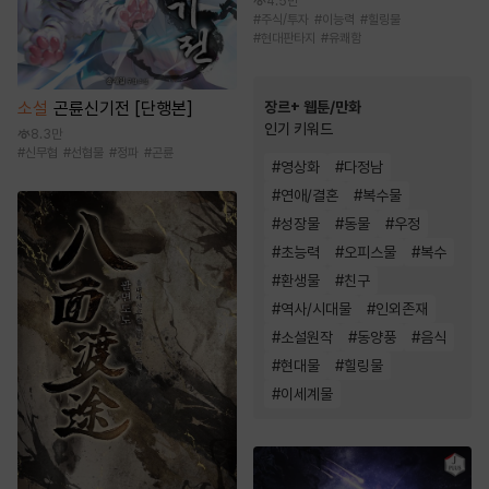
4.5만
#
주식/투자
#
이능력
#
힐링물
#
현대판타지
#
유쾌함
소설
곤륜신기전 [단행본]
장르+ 웹툰/만화
인기 키워드
8.3만
#
신무협
#
선협물
#
정파
#
곤륜
#
영상화
#
다정남
#
연애/결혼
#
복수물
#
성장물
#
동물
#
우정
#
초능력
#
오피스물
#
복수
#
환생물
#
친구
#
역사/시대물
#
인외존재
#
소설원작
#
동양풍
#
음식
#
현대물
#
힐링물
#
이세계물