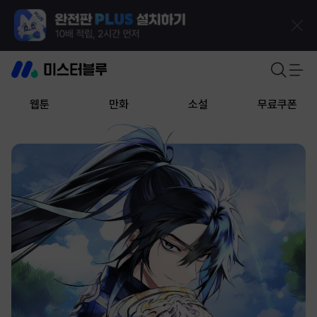
웹툰
만화
소설
무료쿠폰