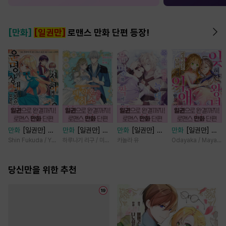
[만화]
[일권만]
로맨스 만화 단편 등장!
만화
[일권만] 전
만화
[일권만] 제
만화
[일권만] 죽
만화
[일권만] 잊
하께서는 오늘도
약혼은 취소되었습
을 뻔한 늑대가 운
혀진 왕녀지만 정
Shin Fukuda / Yoko Kurosu
하루나기 리구 / 미즈메
카놀라 유
Odayaka / Maya Ko
운명의 상대를 찾
니다 [단행본]
명의 짝이 되기까
략결혼 한 남편에
으신 모양이네요
지 [단행본]
게 익애받고 있습
(웃음) [단행본]
당신만을 위한 추천
니다 [단행본]