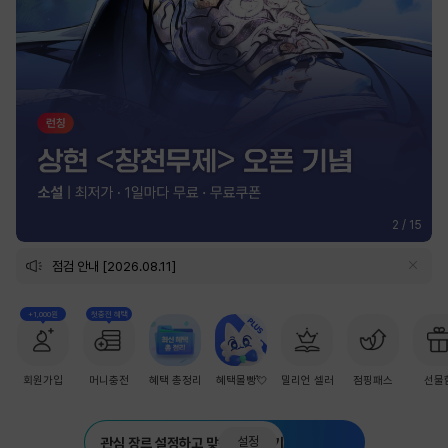
2
/
15
점검 안내 [2026.08.11]
+1,000원
첫충전 혜택
회원가입
머니충전
혜택 총정리
혜택몰빵💘
밀리언 셀러
점핑패스
선물
설정
관심 장르 설정하고 맞춤 추천 받기