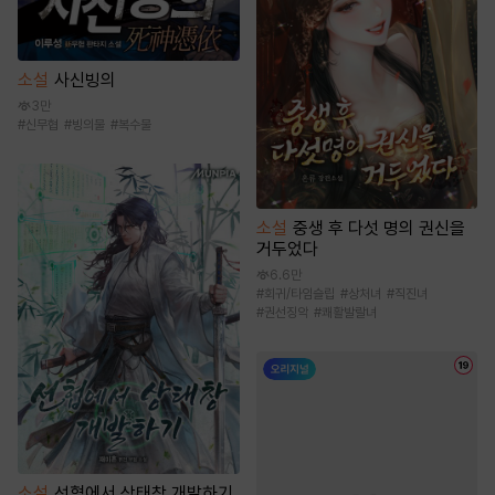
소설
사신빙의
3만
#
신무협
#
빙의물
#
복수물
소설
중생 후 다섯 명의 권신을
거두었다
6.6만
#
회귀/타임슬립
#
상처녀
#
직진녀
#
권선징악
#
쾌활발랄녀
소설
선협에서 상태창 개발하기