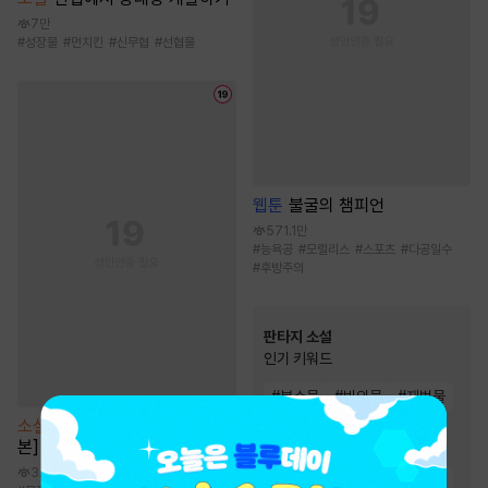
7만
#
성장물
#
먼치킨
#
신무협
#
선협물
웹툰
불굴의 챔피언
571.1만
#
능욕공
#
모럴리스
#
스포츠
#
다공일수
#
후방주의
판타지 소설
인기 키워드
#
복수물
#
빙의물
#
재벌물
#
천재
#
시스템
#
회귀물
소설
육아를 위한 쇼윈도 [단행
본]
#
생존물
#
스포츠물
3.4천
#
유쾌함
#
이능력
#
통쾌함