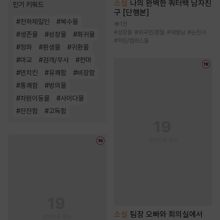
소설
나의 완벽한 쿼터백 남자친
인기 키워드
구 [단행본]
#
천하제일인
#
복수물
1천
#
성장물
#
외국인/혼혈
#
재벌남
#
순진녀
#
생존물
#
성장물
#
회귀물
#
학원/캠퍼스물
#
정파
#
환생물
#
귀환물
#
마교
#
검객/무사
#
천마
#
먼치킨
#
유쾌함
#
비장함
#
통쾌함
#
빙의물
#
차원이동물
#
사이다물
#
잔잔함
#
고독함
소설
팀장 오빠와 회의실에서