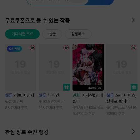
무료쿠폰으로 볼 수 있는 작품
기다리면 무료
선물
점핑패스
웹툰
러브 메신저
웹툰
부식인
만화
어쌔신&신데
웹툰
쓰리 나이츠,
렐라
실제로 합니다
27.9만
딱
92.8만
임애주
17.9만
나츠노 유조
1.3만
고토 / 두나래
8시간마다 무료
12시간마다 무료
6시간마다 무료
1일마다 무료
관심 장르 주간 랭킹