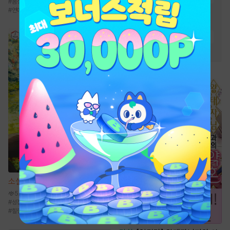
#
몸정>맘정
#
오해
#
까칠남
#
동거
#
게임시스템
#
차원이동물
#
연예계
#
전쟁물
#
경영/기업
#
전문직
#
비장함
#
먼치킨
#
환생물
#
성장물
소설
헬 난이도에서 쉴게요
5.1만
#
성장물
#
퓨전판타지
#
영지물
#
시스템
#
힐링물