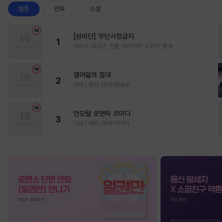
웹툰
만화
소설
[성비단] 무단사정금지
1
마규식, 피상구, 진월, 테리야끼, 오프카, 뚱개
열여덟의 침대
2
자태 / 청담, (원작)문슬로
언모럴 로맨틱 코미디
3
가감 / 쌔우, (원작)곽겨자