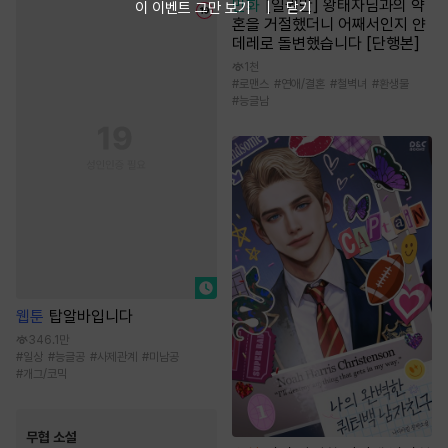
만화
[일권만] 왕태자님과의 약
이 이벤트 그만 보기
닫기
혼을 거절했더니 어째서인지 얀
데레로 돌변했습니다 [단행본]
1천
#
로맨스
#
연애/결혼
#
철벽녀
#
환생물
#
능글남
웹툰
탑알바입니다
346.1만
#
일상
#
능글공
#
사제관계
#
미남공
#
개그/코믹
무협 소설