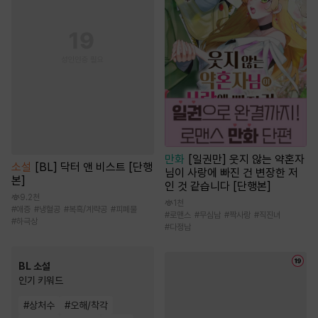
만화
[일권만] 웃지 않는 약혼자
소설
[BL] 닥터 앤 비스트 [단행
님이 사랑에 빠진 건 변장한 저
본]
인 것 같습니다 [단행본]
9.2천
1천
#
애증
#
냉혈공
#
복흑/계략공
#
피폐물
#
로맨스
#
무심남
#
짝사랑
#
직진녀
#
하극상
#
다정남
BL 소설
인기 키워드
#
상처수
#
오해/착각