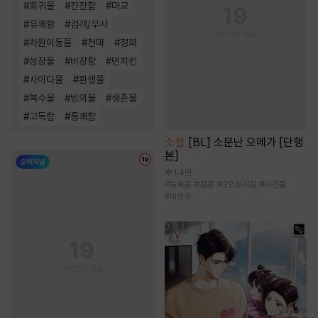
#
회귀물
#
잔잔함
#
마교
#
유쾌함
#
검객/무사
#
차원이동물
#
천마
#
정파
#
성장물
#
비장함
#
먼치킨
#
사이다물
#
환생물
#
복수물
#
빙의물
#
생존물
#
고독함
#
통쾌함
소설
[BL] 소문난 오메가 [단행
본]
1.4만
#
능욕공
#
강공
#
3인칭시점
#
사건물
#
미인수