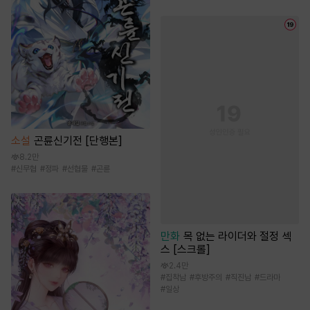
소설
곤륜신기전 [단행본]
8.2만
#
신무협
#
정파
#
선협물
#
곤륜
만화
목 없는 라이더와 절정 섹
스 [스크롤]
2.4만
#
집착남
#
후방주의
#
직진남
#
드라마
#
일상