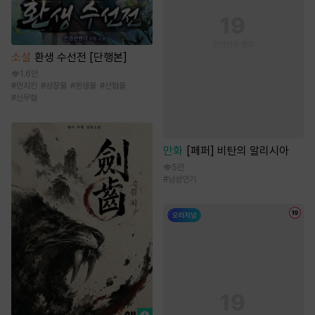
소설
환생 수선전 [단행본]
1.6만
#
먼치킨
#
성장물
#
환생물
#
선협물
#
신무협
만화
[페퍼] 비탄의 알리시아
5만
#
남성인기