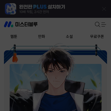
웹툰
만화
소설
무료쿠폰