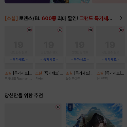
[소설]
로맨스/BL
600종
최대 할인!
그랜드 특가세트
▶
소설
[특가세트]
소설
[특가세트]
소설
[특가세트]
소설
[특가세트]
금단 위에 순정
결혼이란 이름의
[BL] 트루 러브(Tr
오, 마이 베이비(O
로체니콥 Rocheni-cob
유아히
블랑로이드
러브트릭
[단행본]
도박 [단행본]
ue Love) [단행
h, My baby) [단
본]
행본]
당신만을 위한 추천