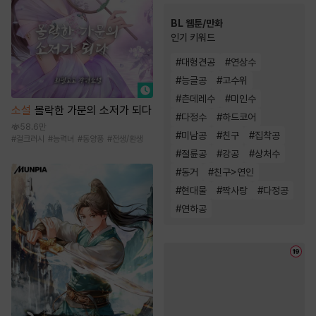
BL 웹툰/만화
인기 키워드
#
대형견공
#
연상수
#
능글공
#
고수위
#
츤데레수
#
미인수
소설
몰락한 가문의 소저가 되다
#
다정수
#
하드코어
58.6만
#
미남공
#
친구
#
집착공
#
걸크러시
#
능력녀
#
동양풍
#
전생/환생
#
절륜공
#
강공
#
상처수
#
동거
#
친구>연인
#
현대물
#
짝사랑
#
다정공
#
연하공