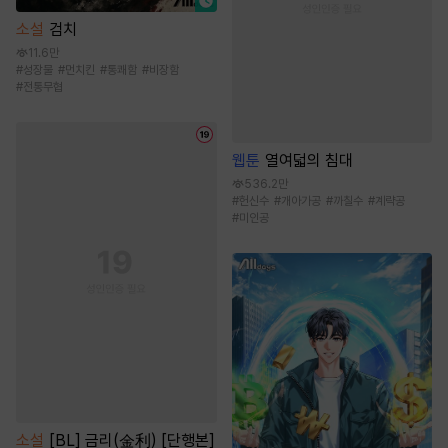
소설
검치
11.6만
#
성장물
#
먼치킨
#
통쾌함
#
비장함
#
전통무협
웹툰
열여덟의 침대
536.2만
#
헌신수
#
개아가공
#
까칠수
#
계략공
#
미인공
소설
[BL] 금리(金利) [단행본]