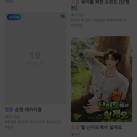
소설
육아를 위한 쇼윈도 [단행
#
애증
본]
3.2천
#
오해
#
다정녀
#
능글남
#
베이비메신저
#
능력남
웹툰
순정 테러리즘
57.4만
#
첫경험
#
드라마
#
삼각관계
#
쓰레기공
소설
헬 난이도에서 쉴게요
#
동거
5만