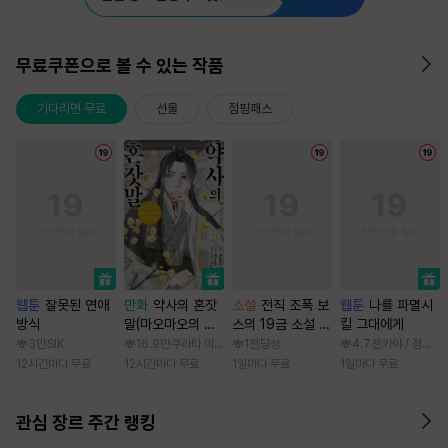
무료쿠폰으로 볼 수 있는 작품
기다리면 무료
선물
점핑패스
웹툰
잘못된 연애
만화
약사의 혼잣
소설
전직 조폭 보
웹툰
나를 파멸시
방식
말(마오마오의 후
스의 19금 소설 속
킬 그대에게
궁 수수께끼 풀이
가정부 빙의기
3만
SIK
16.9만
쿠라타 미노지 / 휴우가 나츠
1천
당성
4.7천
카야 / 점면, 
수첩)
12시간마다 무료
12시간마다 무료
1일마다 무료
1일마다 무료
관심 장르 주간 랭킹