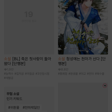
소설
[BL] 죽은 첫사랑이 돌아
소설
청성에는 천마가 산다 [단
왔다 [단행본]
행본]
1.9만
8.8만
#
능력수
#
집착공
#
까칠공
#
3인칭시점
#
통쾌함
#
환생물
#
마교
#
천마
#
복수물
#
재벌공
무협 소설
인기 키워드
#
귀환물
#
천하제일인