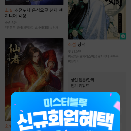
소설
초전도체 운석으로 천재 엔
지니어 각성
6.6만
#
전문직
#
현대판타지
#
사이다물
#
천재
소설
장적
21.5만
#
동양풍
#
카리스마남
#
계략녀
#
복수
#
능력녀
성인 웹툰/만화
인기 키워드
#
현대물
#
하드코어
#
후방주의
#
스테디셀러
#
능글남
#
능욕
#
오피스물
#
여성인기
#
모럴리스
소설
선자
#
짝사랑
#
동거
#
계약관계