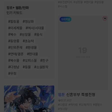
#
퓨전판타지
#
성장물
#
영지물
#
힐링물
#
시스템
장르+ 웹툰/만화
인기 키워드
#
힐링물
#
영상화
#
이세계물
#
역사/시대물
#
복수
#
성장물
#
음식
#
동양풍
#
초능력
#
인외존재
#
환생물
#
연애/결혼
#
현대물
#
복수물
#
오피스물
#
친구
#
다정남
#
동물
#
소설원작
#
우정
웹툰
신혼부부 특별전형
531.6만
#
다정공
#
짝사랑
#
오해/착각
#
평범수
#
첫사랑