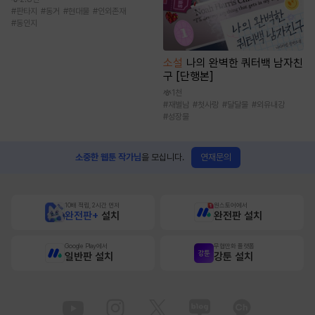
#
판타지
#
동거
#
현대물
#
인외존재
#
동인지
소설
나의 완벽한 쿼터백 남자친
구 [단행본]
1천
#
재벌남
#
첫사랑
#
달달물
#
외유내강
#
성장물
연재문의
소중한 웹툰 작가님
을 모십니다.
10배 적립, 2시간 먼저
원스토어에서
완전판+
설치
완전판 설치
Google Play에서
무협만화 플랫폼
일반판 설치
강툰 설치