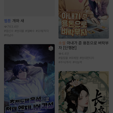
웹툰
개와 새
763.4만
#
임신수
#
현대물
#
얼빠수
#
오해/착각
#
미남수
소설
아내가 준 용돈으로 벼락부
자 [단행본]
4.4만
#
힐링물
#
유쾌함
#
현대판타지
#
주식/투자
#
이능력