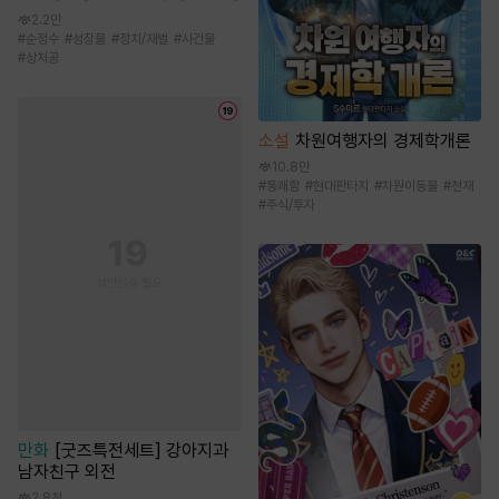
2.2만
#
순정수
#
성장물
#
정치/재벌
#
사건물
#
상처공
소설
차원여행자의 경제학개론
10.8만
#
통쾌함
#
현대판타지
#
차원이동물
#
천재
#
주식/투자
만화
[굿즈특전세트] 강아지과
남자친구 외전
2.8천