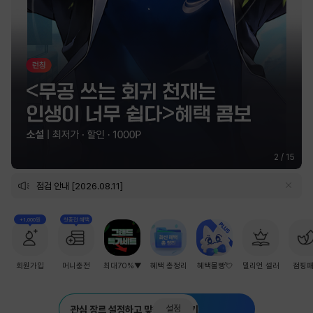
2
/
15
점검 안내 [2026.08.11]
+1,000원
첫충전 혜택
회원가입
머니충전
최대70%▼
혜택 총정리
혜택몰빵💘
밀리언 셀러
점핑
설정
관심 장르 설정하고 맞춤 추천 받기