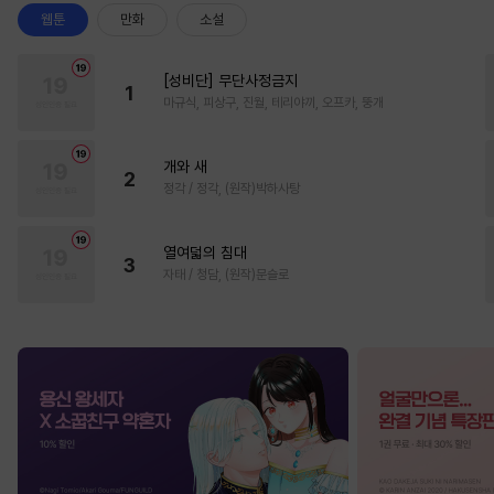
웹툰
만화
소설
[성비단] 무단사정금지
1
마규식, 피상구, 진월, 테리야끼, 오프카, 뚱개
개와 새
2
정각 / 정각, (원작)박하사탕
열여덟의 침대
3
자태 / 청담, (원작)문슬로