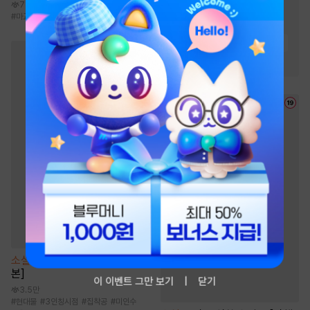
7만
#
유혹
#
삼각관계
#
마교
#
선협물
#
성장물
#
신무협
#
연애/결혼
#
다정남
#
원나잇
#
절륜남
#
직진남
#
고수위
소설
[BL] 언페어 헤이터 [단행
본]
이 이벤트 그만 보기
닫기
3.5만
#
현대물
#
3인칭시점
#
집착공
#
미인수