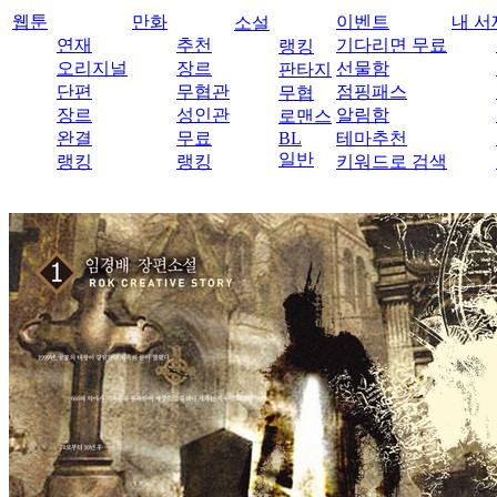
웹툰
만화
이벤트
내 서
소설
연재
추천
기다리면 무료
랭킹
오리지널
장르
선물함
판타지
단편
무협관
점핑패스
무협
장르
성인관
알림함
로맨스
완결
무료
BL
테마추천
일반
랭킹
랭킹
키워드로 검색