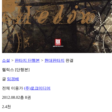
소설
>
판타지 단행본
>
현대판타지
완결
헬릭스 [단행본]
글
임경배
전체 이용가
(주)로크미디어
2012.08.02
총 8권
2.4천