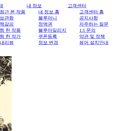
재
내 정보
고객센터
최근 본 작품
내 정보 홈
고객센터 홈
보관함
블루머니
공지사항
책갈피
정액권
자주하는 질문
찜 한 작품
블루마일리지
1:1 문의
찜 한 작가
쿠폰등록
약관 및 정책
내리뷰
정보 변경
뷰어 설치안내