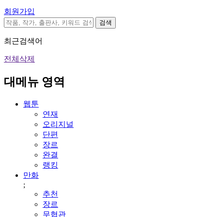
회원가입
검색
최근검색어
전체삭제
대메뉴 영역
웹툰
연재
오리지널
단편
장르
완결
랭킹
만화
;
추천
장르
무협관