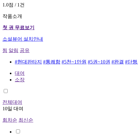
1.0점 / 1건
작품소개
첫 권 무료보기
소설뷰어 설치안내
찜
알림
공유
#현대판타지
#통쾌함
#5천~1만원
#5권~10권
#완결
#단행
대여
소장
전체대여
10일 대여
회차순
최신순