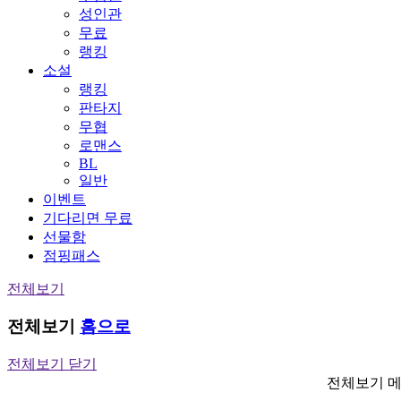
성인관
무료
랭킹
소설
랭킹
판타지
무협
로맨스
BL
일반
이벤트
기다리면 무료
선물함
점핑패스
전체보기
전체보기
홈으로
전체보기 닫기
전체보기 