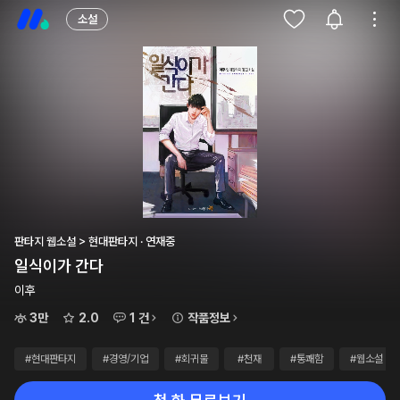
소설
판타지 웹소설 > 현대판타지 · 연재중
일식이가 간다
이후
3만
2.0
1 건
작품정보
#현대판타지
#경영/기업
#회귀물
#천재
#통쾌함
#웹소설