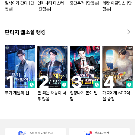
일식이가 간다 [단
인피니티 마스터
중간무적 [단행본]
레칸 이클립스 [단
행본]
[단행본]
행본]
판타지 웹소설 랭킹
무기 개발의 신
돈 되는 재능이 너
엄청나게 돈이 벌
가족에게 500억
무 많음
림
을 숨김
10배 적립, 2시간 먼저
원스토어에서