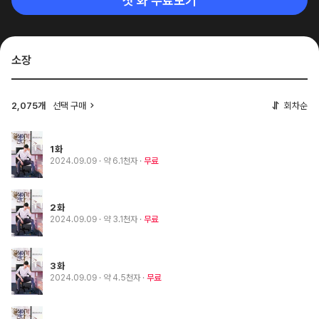
첫 화 무료보기
소장
2,075개
선택 구매
회차순
1화
2024.09.09
· 약 6.1천자
무료
2화
2024.09.09
· 약 3.1천자
무료
3화
2024.09.09
· 약 4.5천자
무료