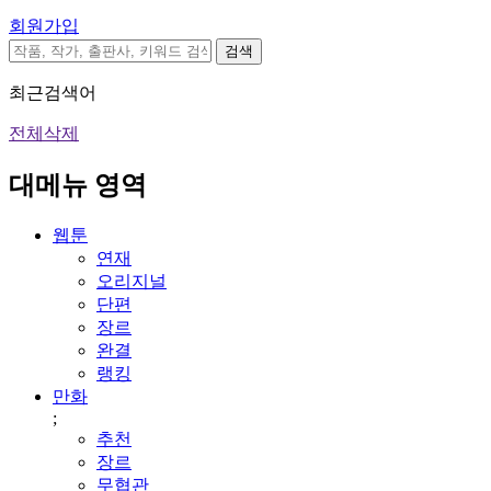
회원가입
검색
최근검색어
전체삭제
대메뉴 영역
웹툰
연재
오리지널
단편
장르
완결
랭킹
만화
;
추천
장르
무협관