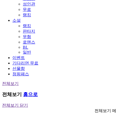
성인관
무료
랭킹
소설
랭킹
판타지
무협
로맨스
BL
일반
이벤트
기다리면 무료
선물함
점핑패스
전체보기
전체보기
홈으로
전체보기 닫기
전체보기 