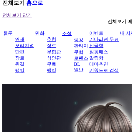
전체보기
홈으로
전체보기 닫기
전체보기 
웹툰
만화
이벤트
내 서
소설
연재
추천
기다리면 무료
랭킹
오리지널
장르
선물함
판타지
단편
무협관
점핑패스
무협
장르
성인관
알림함
로맨스
완결
무료
BL
테마추천
일반
랭킹
랭킹
키워드로 검색