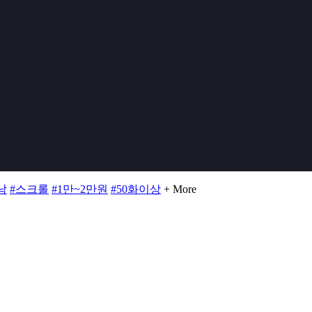
남
#스크롤
#1만~2만원
#50화이상
+ More