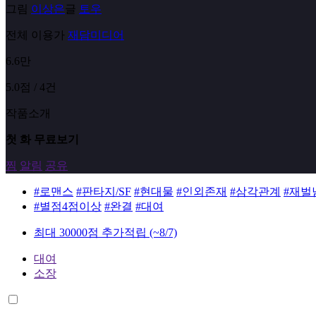
그림
이상은
글
토우
전체 이용가
재담미디어
6.6만
5.0점 / 4건
작품소개
첫 화 무료보기
찜
알림
공유
#로맨스
#판타지/SF
#현대물
#인외존재
#삼각관계
#재벌
#별점4점이상
#완결
#대여
최대 30000점 추가적립
(~8/7)
대여
소장