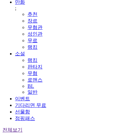
만화
;
추천
장르
무협관
성인관
무료
랭킹
소설
랭킹
판타지
무협
로맨스
BL
일반
이벤트
기다리면 무료
선물함
점핑패스
전체보기