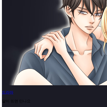
드라마
달이 뜨면 만나요