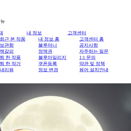
메뉴
재
내 정보
고객센터
최근 본 작품
내 정보 홈
고객센터 홈
보관함
블루머니
공지사항
책갈피
정액권
자주하는 질문
찜 한 작품
블루마일리지
1:1 문의
찜 한 작가
쿠폰등록
약관 및 정책
내리뷰
정보 변경
뷰어 설치안내