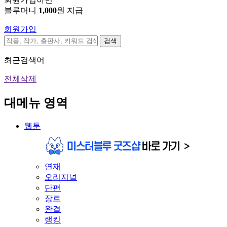
블루머니
1,000
원 지급
회원가입
검색
최근검색어
전체삭제
대메뉴 영역
웹툰
연재
오리지널
단편
장르
완결
랭킹