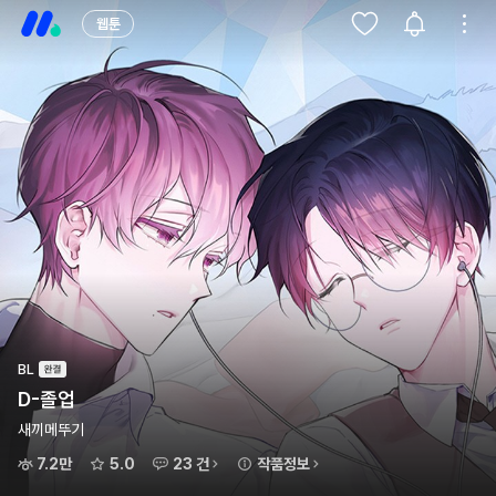
웹툰
BL
D-졸업
새끼메뚜기
7.2만
5.0
23 건
작품정보