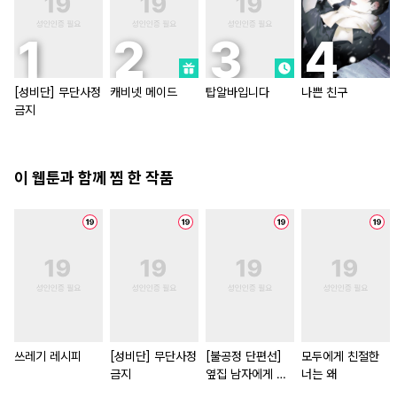
[성비단] 무단사정
캐비넷 메이드
탑알바입니다
나쁜 친구
금지
이 웹툰과 함께 찜 한 작품
쓰레기 레시피
[성비단] 무단사정
[불공정 단편선]
모두에게 친절한
금지
옆집 남자에게 잘
너는 왜
해 주지 마세요