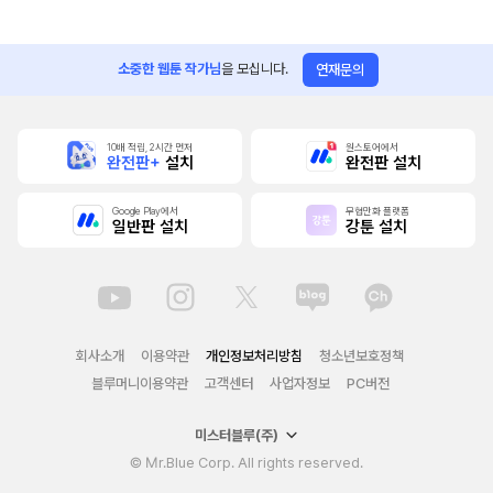
소중한 웹툰 작가님
을 모십니다.
연재문의
10배 적립, 2시간 먼저
원스토어에서
완전판+
설치
완전판 설치
Google Play에서
무협만화 플랫폼
일반판 설치
강툰 설치
회사소개
이용약관
개인정보처리방침
청소년보호정책
블루머니이용약관
고객센터
사업자정보
PC버전
미스터블루(주)
© Mr.Blue Corp. All rights reserved.