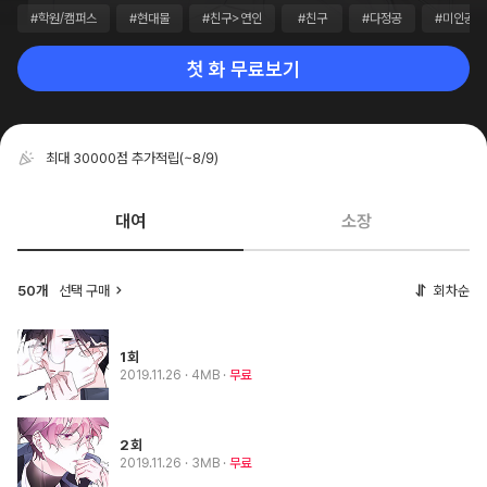
#학원/캠퍼스
#현대물
#친구>연인
#친구
#다정공
#미인공
첫 화 무료보기
최대 30000점 추가적립
(~8/9)
대여
소장
50개
선택 구매
회차순
1회
2019.11.26
· 4MB
무료
2회
2019.11.26
· 3MB
무료