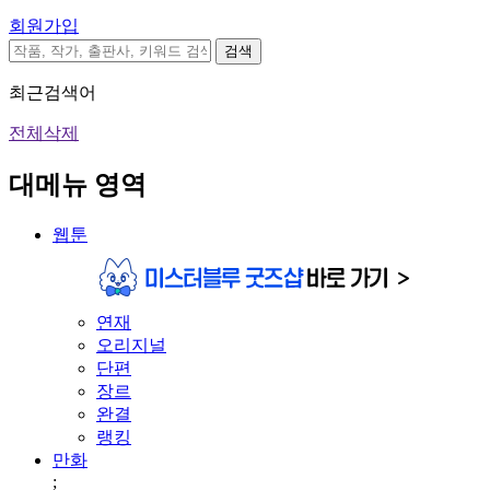
회원가입
검색
최근검색어
전체삭제
대메뉴 영역
웹툰
연재
오리지널
단편
장르
완결
랭킹
만화
;