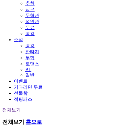
추천
장르
무협관
성인관
무료
랭킹
소설
랭킹
판타지
무협
로맨스
BL
일반
이벤트
기다리면 무료
선물함
점핑패스
전체보기
전체보기
홈으로