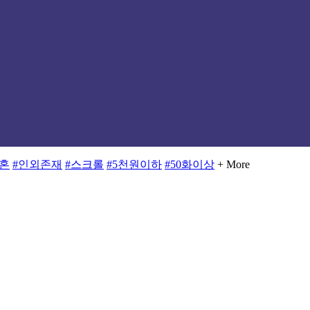
결혼
#인외존재
#스크롤
#5천원이하
#50화이상
+ More