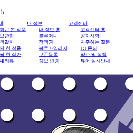
메뉴
재
내 정보
고객센터
최근 본 작품
내 정보 홈
고객센터 홈
보관함
블루머니
공지사항
책갈피
정액권
자주하는 질문
찜 한 작품
블루마일리지
1:1 문의
찜 한 작가
쿠폰등록
약관 및 정책
내리뷰
정보 변경
뷰어 설치안내