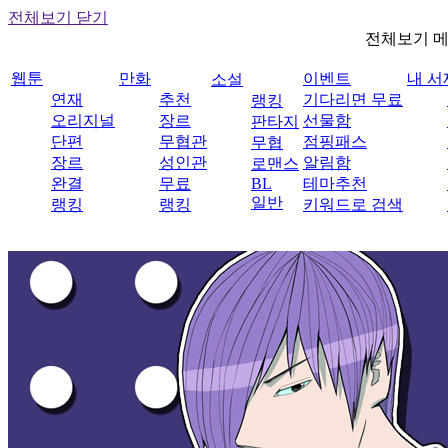
전체보기 닫기
전체보기 
웹툰
만화
이벤트
내 서
소설
연재
추천
기다리면 무료
랭킹
오리지널
장르
선물함
판타지
단편
무협관
점핑패스
무협
장르
성인관
알림함
로맨스
완결
무료
BL
테마추천
일반
랭킹
랭킹
키워드로 검색