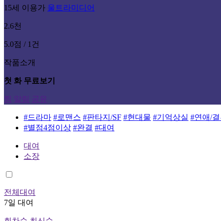
15세 이용가
울트라미디어
2.6천
5.0점 / 1건
작품소개
첫 화 무료보기
찜
알림
공유
#드라마
#로맨스
#판타지/SF
#현대물
#기억상실
#연애/
#별점4점이상
#완결
#대여
대여
소장
전체대여
7일 대여
회차순
최신순