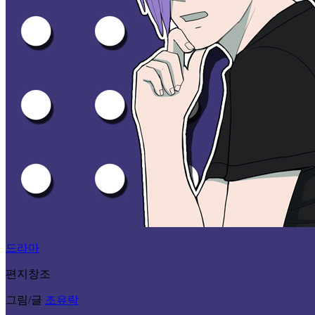
드라마
편지창조
그림/글
조유락