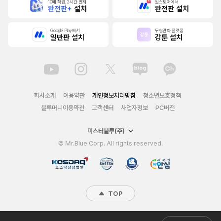
10배 적립, 2시간 먼저
원스토어에서
완전판+
설치
완전판 설치
Google Play에서
무협만화 플랫폼
일반판 설치
강툰 설치
회사소개
이용약관
개인정보처리방침
청소년보호정책
블루머니이용약관
고객센터
사업자정보
PC버전
미스터블루(주)
© Mr.Blue Corp. All rights reserved.
TOP