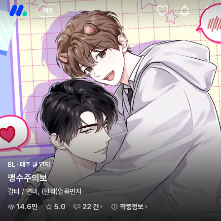
웹툰
BL · 매주 월 연재
맹수주의보
갈비 / 연미, (원작)얼음먼지
14.6만
5.0
22 건
작품정보