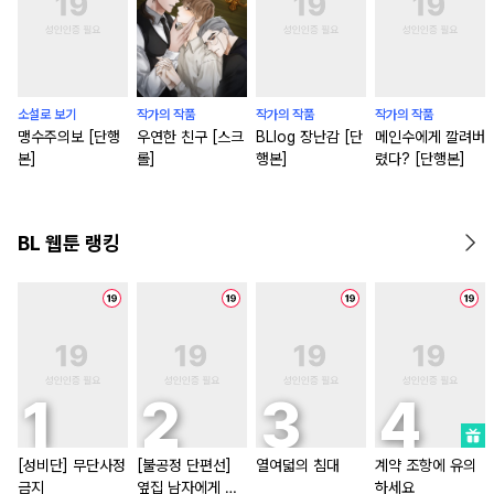
소설로 보기
작가의 작품
작가의 작품
작가의 작품
맹수주의보 [단행
우연한 친구 [스크
BLlog 장난감 [단
메인수에게 깔려버
본]
롤]
행본]
렸다? [단행본]
BL 웹툰 랭킹
[성비단] 무단사정
[불공정 단편선]
열여덟의 침대
계약 조항에 유의
금지
옆집 남자에게 잘
하세요