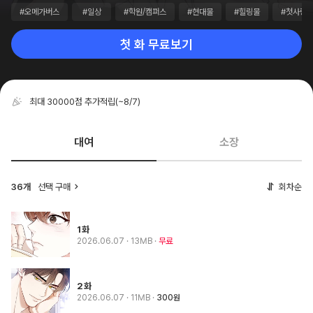
#오메가버스
#일상
#학원/캠퍼스
#현대물
#힐링물
#첫사랑
첫 화 무료보기
최대 30000점 추가적립
(~8/7)
대여
소장
36개
선택 구매
회차순
1화
2026.06.07
· 13MB
무료
2화
2026.06.07
· 11MB
300원