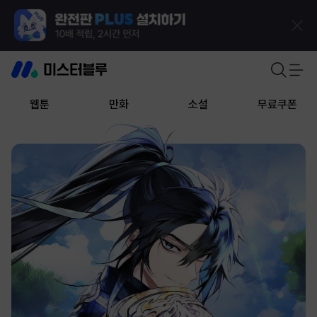
웹툰
만화
소설
무료쿠폰