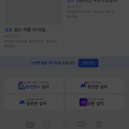
웹툰
[성비단] 무단사정금지
76.7만
#
첫경험
#
시리어스
#
미남공
#
조교
#
복흑공
웹툰
원스 어폰 어 타임
271.7만
#
직진녀
#
성장물
#
판타지/SF
#
까칠남
#
모솔녀
연재문의
소중한 웹툰 작가님
을 모십니다.
10배 적립, 2시간 먼저
원스토어에서
완전판+
설치
완전판 설치
Google Play에서
무협만화 플랫폼
일반판 설치
강툰 설치