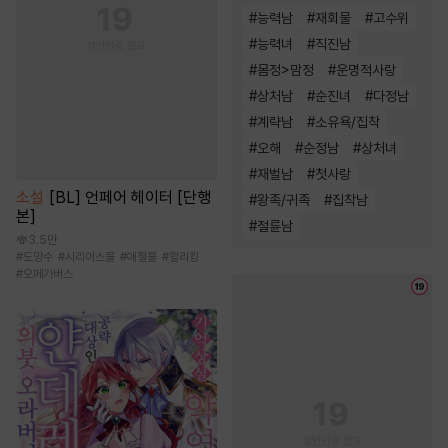
#
능력남
#
재회물
#
고수위
#
능력녀
#
직진남
#
몸정>맘정
#
운명적사랑
#
상처남
#
순진녀
#
다정남
#
계략남
#
소유욕/집착
#
오해
#
순정남
#
상처녀
#
재벌남
#
첫사랑
소설
[BL] 언페어 헤이터 [단행
#
왕족/귀족
#
집착남
본]
#
절륜남
3.5만
#
도망수
#
시리어스물
#
애절물
#
할리킹
#
오메가버스