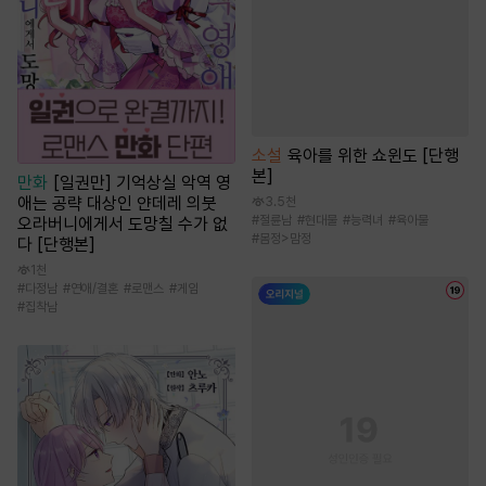
소설
육아를 위한 쇼윈도 [단행
본]
만화
[일권만] 기억상실 악역 영
애는 공략 대상인 얀데레 의붓
3.5천
#
절륜남
#
현대물
#
능력녀
#
육아물
오라버니에게서 도망칠 수가 없
#
몸정>맘정
다 [단행본]
1천
#
다정남
#
연애/결혼
#
로맨스
#
게임
#
집착남