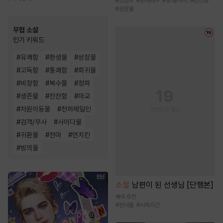
#
소심수
#
츤데레수
#
오해/착각
#
헌신공
#
성장물
무협 소설
인기 키워드
#
유쾌함
#
환생물
#
성장물
#
고독함
#
통쾌함
#
회귀물
#
비장함
#
복수물
#
정파
#
생존물
#
잔잔함
#
마교
#
차원이동물
#
천하제일인
#
검객/무사
#
사이다물
#
귀환물
#
천마
#
먼치킨
#
빙의물
소설
남편이 된 선생님 [단행본]
6.6천
#
현대물
#
사제지간