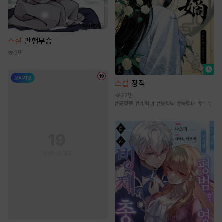
소설
만행무승
3만
소설
장적
22만
#
궁정물
#
계략녀
#
능력남
#
능력녀
#
복수