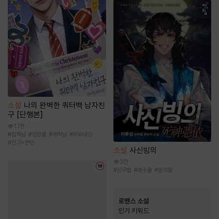
소설
나의 완벽한 쿼터백 남자친
구 [단행본]
1.1천
#
집착남
#
성장물
#
계략남
#
외유내강
#
친구>연인
소설
사신빙의
3만
#
신무협
#
복수물
#
빙의물
로맨스 소설
인기 키워드