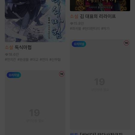
소설
김 대표의 리라이프
15.8만
#
회귀물
#
현대판타지
#
작가
소설
독식마협
18.6만
#
먼치킨
#
환생물
#
마교
#
천마
#
신무협