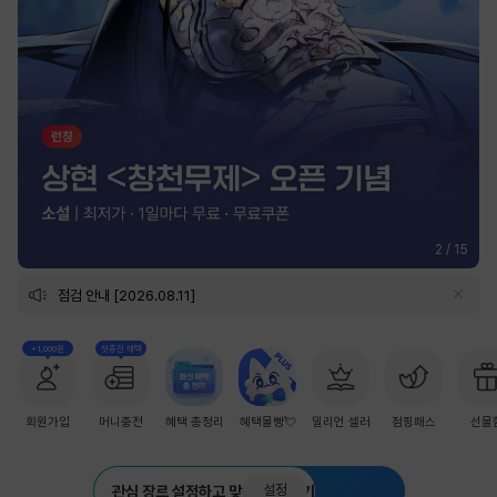
2
/
15
점검 안내 [2026.08.11]
+1,000원
첫충전 혜택
회원가입
머니충전
혜택 총정리
혜택몰빵💘
밀리언 셀러
점핑패스
선물
설정
관심 장르 설정하고 맞춤 추천 받기