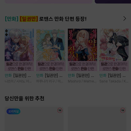
[만화]
[일권만]
로맨스 만화 단편 등장!
만화
[일권만] 모
만화
[일권만] 제
만화
[일권만] 실
만화
[일권만] 매
든 것을 포기한 평
약혼은 취소되었습
례지만 약혼자님,
료 마법에 걸린 척
나츠미 / 시바노 이즈미
하루나기 리구 / 미즈메
Mashiro / Memeko
Sane Takada / Koki
범한 영애는 젊은
니다 [단행본]
당신의 눈은 장식
했더니 냉담했던
빙제의 총애를 받
인가요? [단행본]
약혼자가 맹목적인
는다 [단행본]
당신만을 위한 추천
사랑꾼이 되었습니
다 [단행본]