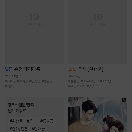
웹툰
순정 테러리즘
소설
은사 [단행본]
58.1만
8.2천
#
서브공
#
후회공
#
연상공
#
능글공
#
절륜남
#
소유욕/집착
#
계략남
#
대물공
#
운명적사랑
#
냉정남
장르+ 웹툰/만화
인기 키워드
#
환생물
#
음식
#
동양풍
#
연애/결혼
#
현대물