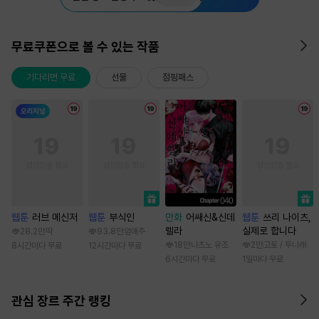
무료쿠폰으로 볼 수 있는 작품
기다리면 무료
선물
점핑패스
웹툰
러브 메신저
웹툰
부식인
만화
어쌔신&신데
웹툰
쓰리 나이츠,
렐라
실제로 합니다
28.2만
딱
93.8만
임애주
18만
나츠노 유조
2만
고토 / 두나래
8시간마다 무료
12시간마다 무료
6시간마다 무료
1일마다 무료
관심 장르 주간 랭킹