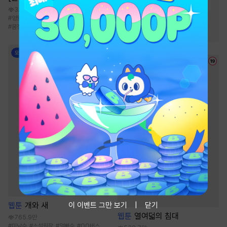
#
성장물
#
재벌남
#
첫사랑
3.7천
#
능글남
#
친구>연인
#
엉뚱녀
#
애교녀
#
나이차이
#
달달물
#
몸정>맘정
#
동거
이 이벤트 그만 보기
닫기
웹툰
개와 새
웹툰
열여덟의 침대
765.9만
#
미남수
#
소설원작
#
얼빠수
#
OO버스