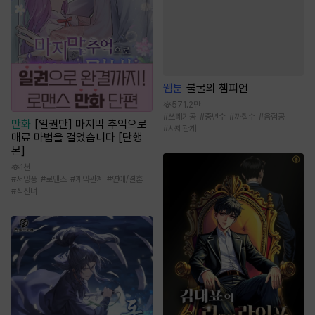
웹툰
불굴의 챔피언
571.2만
#
쓰레기공
#
중년수
#
까칠수
#
음험공
만화
[일권만] 마지막 추억으로
#
사제관계
매료 마법을 걸었습니다 [단행
본]
1천
#
서양풍
#
로맨스
#
계약관계
#
연애/결혼
#
직진녀