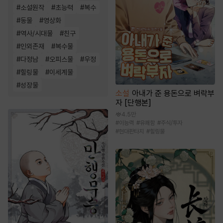
#
소설원작
#
초능력
#
복수
#
동물
#
영상화
#
역사/시대물
#
친구
#
인외존재
#
복수물
#
다정남
#
오피스물
#
우정
#
힐링물
#
이세계물
#
성장물
소설
아내가 준 용돈으로 벼락부
자 [단행본]
4.5만
#
이능력
#
유쾌함
#
주식/투자
#
현대판타지
#
힐링물