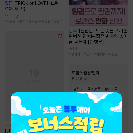
웹툰
TRICK or LOVE! (트릭
오어 러브!)
118.1만
#
자낮공
#
동거
#
상처공
#
직진공
#
헌신수
만화
[일권만] 모든 것을 포기한
평범한 영애는 젊은 빙제의 총애
를 받는다 [단행본]
1천
#
상처녀
#
로맨스
#
서양풍
#
직진남
로맨스 웹툰/만화
인기 키워드
#
친구
#
서양풍
#
현대물
#
까칠남
#
힐링물
#
직진녀
#
연애/결혼
#
계약관계
#
트라우마
#
다정남
#
짝사랑
#
오피스물
소설
팀장 오빠와 회의실에서
#
재회물
#
역사/시대물
[단행본]