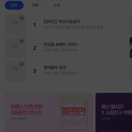
웹툰
만화
소설
[성비단] 무단사정금지
1
마규식, 피상구, 진월, 테리야끼, 오프카, 뚱개
언모럴 로맨틱 코미디
2
가감 / 쌔우, (원작)곽겨자
열여덟의 침대
3
자태 / 청담, (원작)문슬로