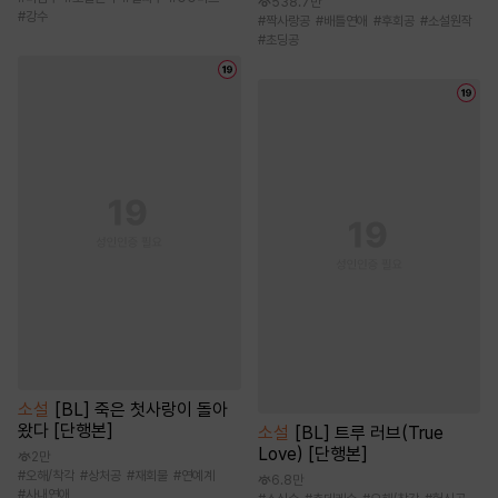
538.7만
#
강수
#
짝사랑공
#
배틀연애
#
후회공
#
소설원작
#
초딩공
소설
[BL] 죽은 첫사랑이 돌아
왔다 [단행본]
소설
[BL] 트루 러브(True
Love) [단행본]
2만
#
오해/착각
#
상처공
#
재회물
#
연예계
6.8만
#
사내연애