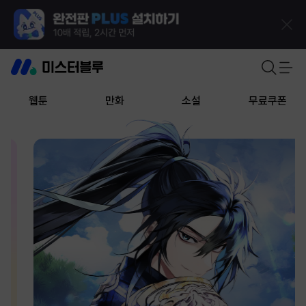
웹툰
만화
소설
무료쿠폰