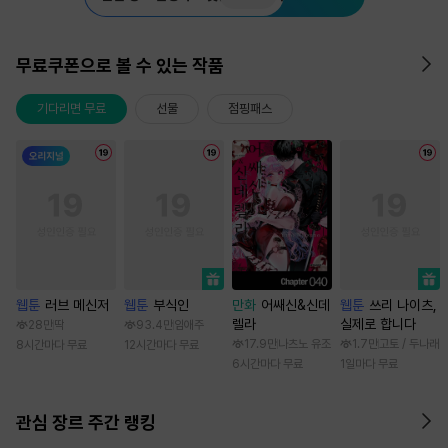
무료쿠폰으로 볼 수 있는 작품
기다리면 무료
선물
점핑패스
웹툰
러브 메신저
웹툰
부식인
만화
어쌔신&신데
웹툰
쓰리 나이츠,
렐라
실제로 합니다
28만
딱
93.4만
임애주
17.9만
나츠노 유조
1.7만
고토 / 두나래
8시간마다 무료
12시간마다 무료
6시간마다 무료
1일마다 무료
관심 장르 주간 랭킹