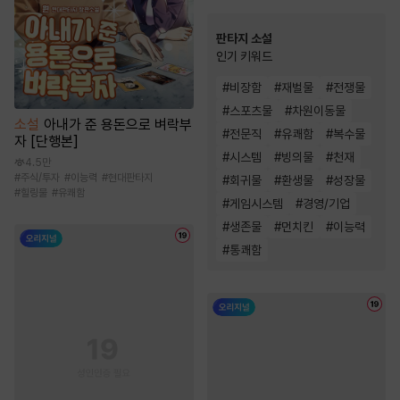
판타지 소설
인기 키워드
#
비장함
#
재벌물
#
전쟁물
#
스포츠물
#
차원이동물
소설
아내가 준 용돈으로 벼락부
#
전문직
#
유쾌함
#
복수물
자 [단행본]
#
시스템
#
빙의물
#
천재
4.5만
#
주식/투자
#
이능력
#
현대판타지
#
회귀물
#
환생물
#
성장물
#
힐링물
#
유쾌함
#
게임시스템
#
경영/기업
#
생존물
#
먼치킨
#
이능력
#
통쾌함