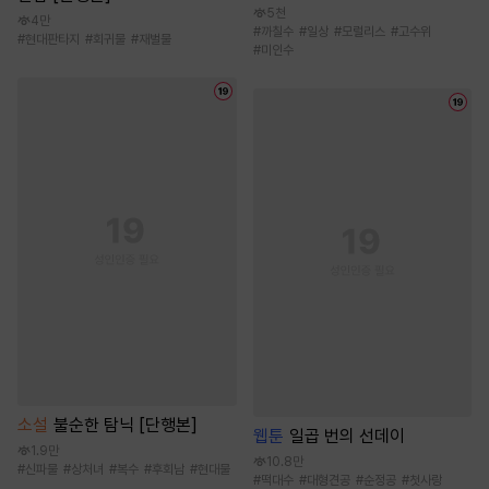
5천
4만
#
까칠수
#
일상
#
모럴리스
#
고수위
#
현대판타지
#
회귀물
#
재벌물
#
미인수
소설
불순한 탐닉 [단행본]
웹툰
일곱 번의 선데이
1.9만
10.8만
#
신파물
#
상처녀
#
복수
#
후회남
#
현대물
#
떡대수
#
대형견공
#
순정공
#
첫사랑