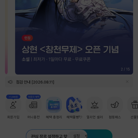
2
/
15
점검 안내 [2026.08.11]
+1,000원
첫충전 혜택
회원가입
머니충전
혜택 총정리
혜택몰빵💘
밀리언 셀러
점핑패스
선물
설정
관심 장르 설정하고 맞춤 추천 받기