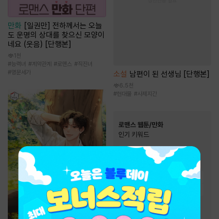
만화
[일권만] 전하께서는 오늘
도 운명의 상대를 찾으신 모양이
네요 (웃음) [단행본]
1천
#
능력녀
#
계약관계
#
로맨스
#
직진녀
#
명문세가
소설
남편이 된 선생님 [단행본]
6.5천
#
현대물
#
사제지간
로맨스 웹툰/만화
인기 키워드
#
다정남
#
오피스물
#
능글남
#
계약관계
#
직진녀
#
친구
#
트라우마
#
까칠남
#
재벌남
#
서양풍
#
동거
#
힐링물
#
역사/시대물
#
연애/결혼