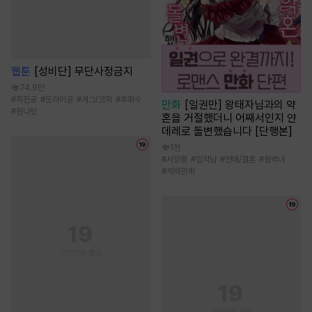
웹툰
[성비단] 무단사정금지
74.9만
#
직진공
#
또라이공
#
개그/코믹
#
후회수
만화
[일권만] 왕태자님과의 약
#
원나잇
혼을 거절했더니 어째서인지 얀
데레로 돌변했습니다 [단행본]
1천
#
서양풍
#
집착남
#
연애/결혼
#
철벽녀
#
계약관계