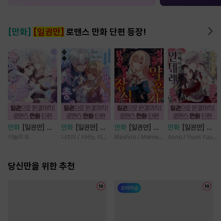
[만화]
[일권만]
로맨스 만화 단편 등장!
만화
[일권만] 죽
만화
[일권만] 모
만화
[일권만] 실
만화
[일권만] 왕
을 뻔한 늑대가 운
든 것을 포기한 평
례지만 약혼자님,
태자님과의 약혼을
카놀라 유
나츠미 / 시바노 이즈미
Mashiro / Memeko
Anno / Yuuri Yuuda
명의 짝이 되기까
범한 영애는 젊은
당신의 눈은 장식
거절했더니 어째서
지 [단행본]
빙제의 총애를 받
인가요? [단행본]
인지 얀데레로 돌
당신만을 위한 추천
는다 [단행본]
변했습니다 [단행
본]