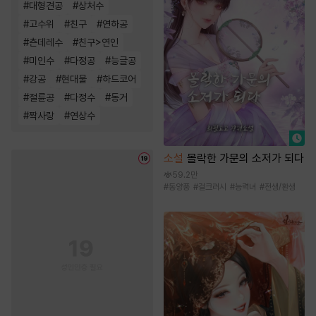
#
대형견공
#
상처수
#
고수위
#
친구
#
연하공
#
츤데레수
#
친구>연인
#
미인수
#
다정공
#
능글공
#
강공
#
현대물
#
하드코어
#
절륜공
#
다정수
#
동거
#
짝사랑
#
연상수
소설
몰락한 가문의 소저가 되다
59.2만
#
동양풍
#
걸크러시
#
능력녀
#
전생/환생