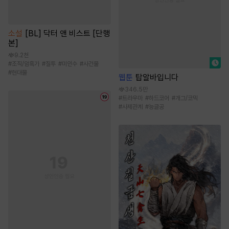
소설
[BL] 닥터 앤 비스트 [단행
본]
9.2천
#
조직/암흑가
#
질투
#
미인수
#
사건물
#
현대물
웹툰
탑알바입니다
346.5만
#
트라우마
#
하드코어
#
개그/코믹
#
사제관계
#
능글공