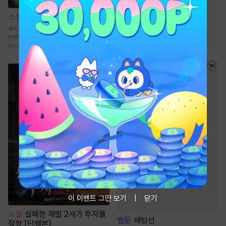
#
첫사랑
#
현대물
소설
헬 난이도에서 쉴게요
#
친구>연인
#
짝사랑
5.1만
#
성장물
#
재회물
#
영지물
#
퓨전판타지
#
성장물
#
힐링물
#
시스템
이 이벤트 그만 보기
닫기
소설
실패한 재벌 2세가 투자를
웹툰
쇄빙선
잘함 [단행본]