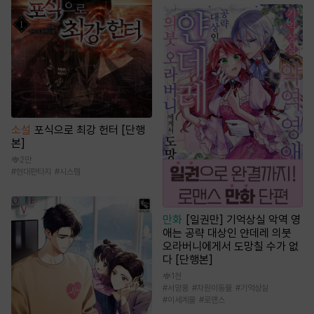
소설
포식으로 최강 헌터 [단행
본]
2만
#
현대판타지
#
시스템
만화
[일권만] 기억상실 악역 영
애는 공략 대상인 얀데레 의붓
오라버니에게서 도망칠 수가 없
다 [단행본]
1천
#
서양풍
#
차원이동물
#
기억상실
#
이세계물
#
로맨스