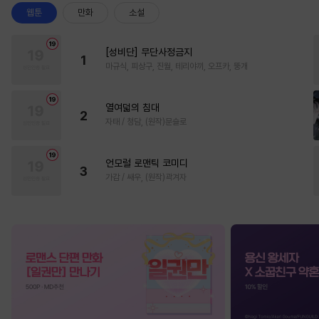
웹툰
만화
소설
[성비단] 무단사정금지
1
마규식, 피상구, 진월, 테리야끼, 오프카, 뚱개
열여덟의 침대
2
자태 / 청담, (원작)문슬로
언모럴 로맨틱 코미디
3
가감 / 쌔우, (원작)곽겨자