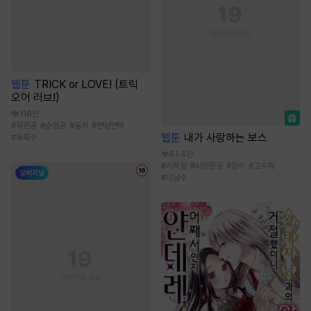
웹툰
TRICK or LOVE! (트릭
오어 러브!)
118만
#
직진공
#
순정공
#
동거
#
연상연하
웹툰
내가 사랑하는 보스
#
유혹수
61.4만
#
키작공
#
사랑꾼공
#
강수
#
고수위
#
미남수