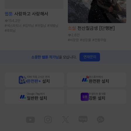
웹툰
사랑하고 사랑해서
154.2만
#
섹스파트너
#
집착남
#
까칠남
#
재벌남
소설
천산칠금생 [단행본]
#
후회남
2.6만
#
비장함
#
성장물
#
전통무협
연재문의
소중한 웹툰 작가님
을 모십니다.
10배 적립, 2시간 먼저
원스토어에서
완전판+
설치
완전판 설치
Google Play에서
무협만화 플랫폼
일반판 설치
강툰 설치