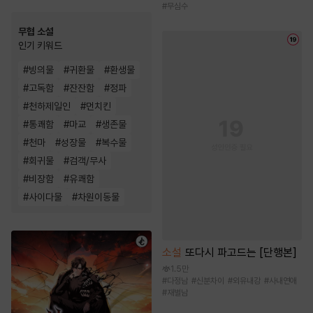
#
무심수
무협 소설
인기 키워드
#
빙의물
#
귀환물
#
환생물
#
고독함
#
잔잔함
#
정파
#
천하제일인
#
먼치킨
#
통쾌함
#
마교
#
생존물
#
천마
#
성장물
#
복수물
#
회귀물
#
검객/무사
#
비장함
#
유쾌함
#
사이다물
#
차원이동물
소설
또다시 파고드는 [단행본]
1.5만
#
다정남
#
신분차이
#
외유내강
#
사내연애
#
재벌남