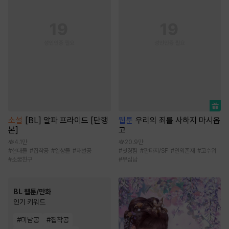
소설
[BL] 알파 프라이드 [단행
웹툰
우리의 죄를 사하지 마시옵
본]
고
4.1만
20.9만
#
현대물
#
집착공
#
일상물
#
재벌공
#
첫경험
#
판타지/SF
#
인외존재
#
고수위
#
소꿉친구
#
무심남
BL 웹툰/만화
인기 키워드
#
미남공
#
집착공