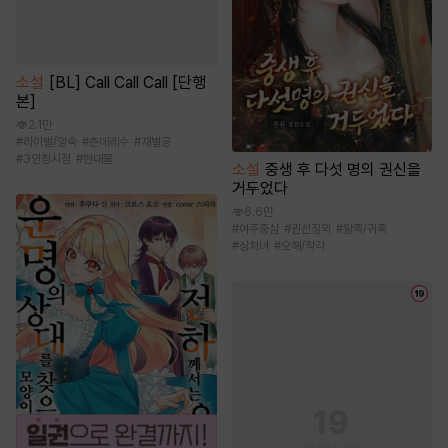
소설
[BL] Call Call Call [단행
본]
2.1만
#
라이벌/앙숙
#
츤데레수
#
재벌공
#
3인칭시점
#
현대물
소설
중생 후 다섯 명의 권신을
거두었다
6.6만
#
여주중심
#
권선징악
#
왕족/귀족
#
상처녀
#
오해/착각