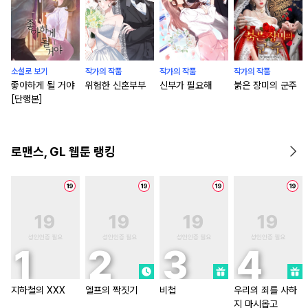
소설로 보기
작가의 작품
작가의 작품
작가의 작품
좋아하게 될 거야
위험한 신혼부부
신부가 필요해
붉은 장미의 군주
[단행본]
로맨스, GL 웹툰 랭킹
지하철의 XXX
엘프의 짝짓기
비첩
우리의 죄를 사하
지 마시옵고