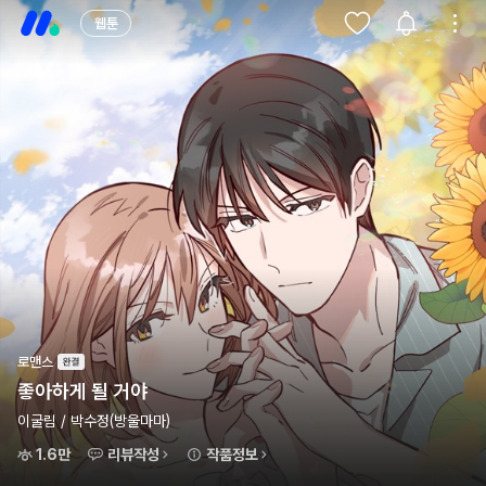
웹툰
로맨스
좋아하게 될 거야
이굴림 / 박수정(방울마마)
1.6만
리뷰작성
작품정보