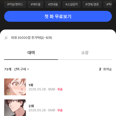
#학원/캠퍼스
#재회물
#현대물
#소설원작
#연애/결혼
#짝사랑
첫 화 무료보기
최대 30000점 추가적립
(~8/9)
대여
소장
73개
선택 구매
회차순
1화
2026.05.28
· 8MB
무료
2화
2026.05.28
· 6MB
무료