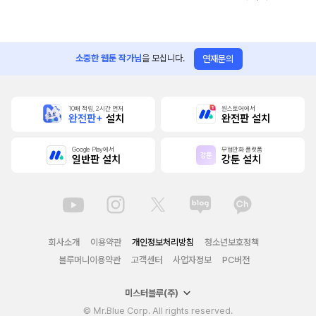
소중한 웹툰 작가님
을 모십니다.
연재문의
10배 적립, 2시간 먼저
원스토어에서
완전판+
설치
완전판 설치
Google Play에서
무협만화 플랫폼
일반판 설치
강툰 설치
회사소개
이용약관
개인정보처리방침
청소년보호정책
블루머니이용약관
고객센터
사업자정보
PC버전
미스터블루(주)
© Mr.Blue Corp. All rights reserved.