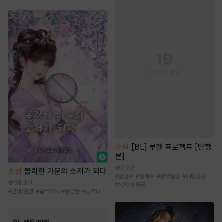
소설
[BL] 루멘 프로젝트 [단행
본]
2.2만
소설
몰락한 가문의 소저가 되다
#
굴림수
#
얼빠수
#
존댓말공
#
대형견공
58.8만
#
복흑/계략공
#
전생/환생
#
걸크러시
#
동양풍
#
능력녀