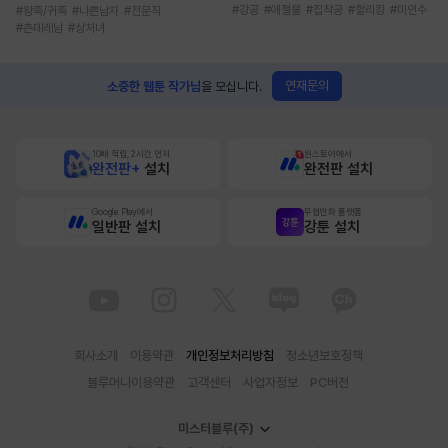
#
강공
#
애절물
#
집착공
#
할리킹
#
미인수
#
왕족/귀족
#
나쁜남자
#
전문직
#
츤데레남
#
상처녀
연재문의
소중한 웹툰 작가님
을 모십니다.
10배 적립, 2시간 먼저
원스토어에서
완전판+
설치
완전판 설치
Google Play에서
무협만화 플랫폼
일반판 설치
강툰 설치
회사소개
이용약관
개인정보처리방침
청소년보호정책
블루머니이용약관
고객센터
사업자정보
PC버전
미스터블루(주)