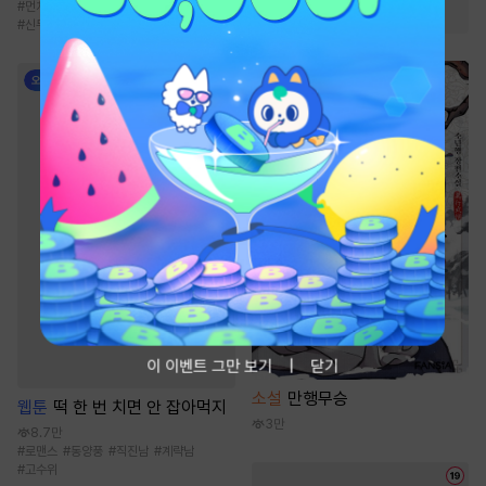
#
먼치킨
#
선협물
#
성장물
#
환생물
#
비장함
#
마교
#
천마
#
신무협
이 이벤트 그만 보기
닫기
소설
만행무승
웹툰
떡 한 번 치면 안 잡아먹지
3만
8.7만
#
로맨스
#
동양풍
#
직진남
#
계략남
#
고수위