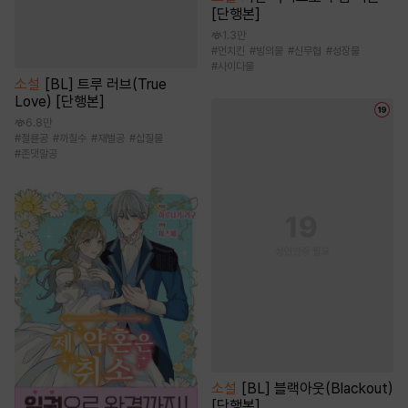
[단행본]
1.3만
#
먼치킨
#
빙의물
#
신무협
#
성장물
#
사이다물
소설
[BL] 트루 러브(True
Love) [단행본]
6.8만
#
절륜공
#
까칠수
#
재벌공
#
삽질물
#
존댓말공
소설
[BL] 블랙아웃(Blackout)
[단행본]