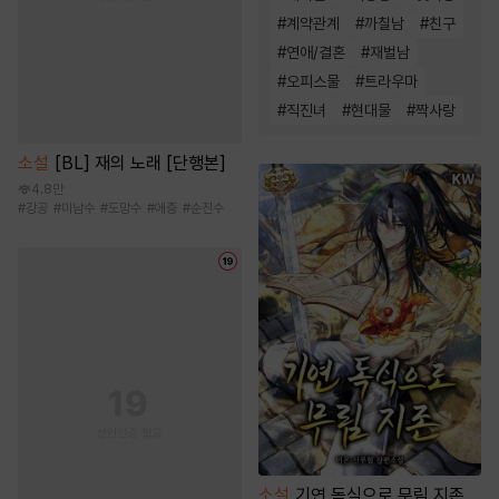
#
계약관계
#
까칠남
#
친구
#
연애/결혼
#
재벌남
#
오피스물
#
트라우마
#
직진녀
#
현대물
#
짝사랑
소설
[BL] 재의 노래 [단행본]
4.8만
#
강공
#
미남수
#
도망수
#
애증
#
순진수
소설
기연 독식으로 무림 지존