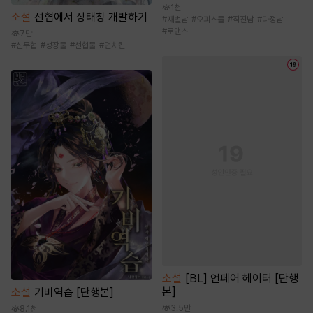
1천
소설
선협에서 상태창 개발하기
#
재벌남
#
오피스물
#
직진남
#
다정남
#
로맨스
7만
#
신무협
#
성장물
#
선협물
#
먼치킨
소설
[BL] 언페어 헤이터 [단행
본]
소설
기비역습 [단행본]
3.5만
8.1천