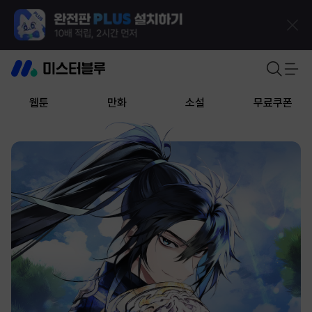
웹툰
만화
소설
무료쿠폰