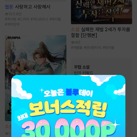
웹툰
사랑하고 사랑해서
153.9만
#
짝사랑
#
드라마
#
섹스파트너
#
육아물
#
계약관계
소설
실패한 재벌 2세가 투자를
잘함 [단행본]
4만
#
재벌물
#
현대판타지
#
회귀물
무협 소설
인기 키워드
#
유쾌함
#
천하제일인
#
빙의물
#
환생물
#
사이다물
#
차원이동물
#
잔잔함
#
정파
#
성장물
#
복수물
#
고독함
#
귀환물
#
먼치킨
#
회귀물
#
생존물
소설
환생 수선전 [단행본]
#
통쾌함
#
검객/무사
1.6만