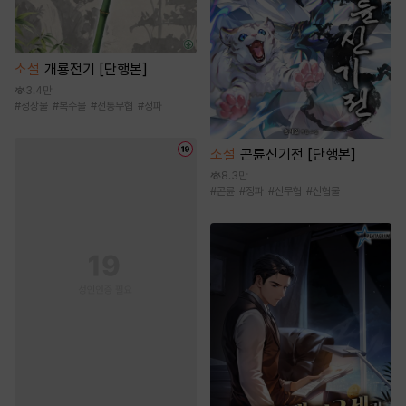
소설
개룡전기 [단행본]
3.4만
#
성장물
#
복수물
#
전통무협
#
정파
소설
곤륜신기전 [단행본]
8.3만
#
곤륜
#
정파
#
신무협
#
선협물