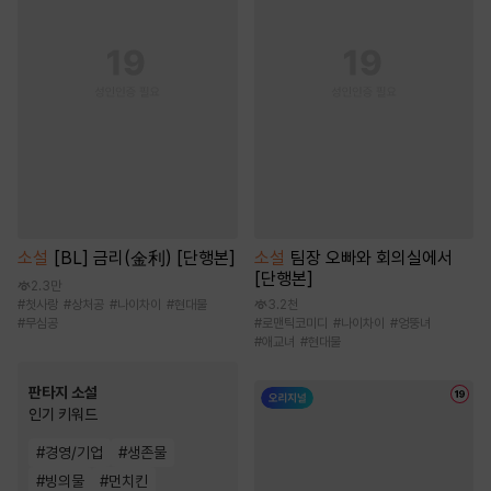
소설
[BL] 금리(金利) [단행본]
소설
팀장 오빠와 회의실에서
[단행본]
2.3만
#
첫사랑
#
상처공
#
나이차이
#
현대물
3.2천
#
무심공
#
로맨틱코미디
#
나이차이
#
엉뚱녀
#
애교녀
#
현대물
판타지 소설
인기 키워드
#
경영/기업
#
생존물
#
빙의물
#
먼치킨