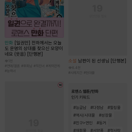
만화
[일권만] 전하께서는 오늘
도 운명의 상대를 찾으신 모양이
네요 (웃음) [단행본]
소설
남편이 된 선생님 [단행본]
1천
#
연애/결혼
#
후회남
#
직진녀
#
계약관계
6.4천
#
능력녀
#
사제지간
#
현대물
로맨스 웹툰/만화
인기 키워드
#
능글남
#
다정남
#
힐링물
#
역사/시대물
#
성장물
#
친구>연인
#
동거
#
재회물
#
서양풍
#
첫사랑