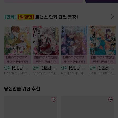
[만화]
[일권만]
로맨스 만화 단편 등장!
만화
[일권만] 웃
만화
[일권만] 왕
만화
[일권만] 모
만화
[일권만] 전
지 않는 약혼자님
태자님과의 약혼을
든 것을 포기한 평
하께서는 오늘도
Nanohiru / Memeko
Anno / Yuuri Yuudachi
나츠미 / 시바노 이즈미
Shin Fukuda / Yoko
이 사랑에 빠진 건
거절했더니 어째서
범한 영애는 젊은
운명의 상대를 찾
변장한 저인 것 같
인지 얀데레로 돌
빙제의 총애를 받
으신 모양이네요
습니다 [단행본]
당신만을 위한 추천
변했습니다 [단행
는다 [단행본]
(웃음) [단행본]
본]