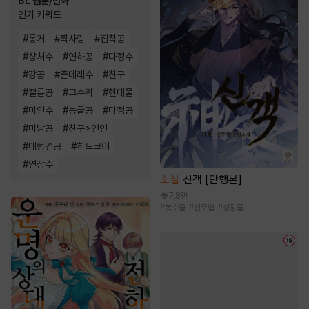
BL 웹툰/만화
인기 키워드
#
동거
#
짝사랑
#
집착공
#
상처수
#
연하공
#
다정수
#
강공
#
츤데레수
#
친구
#
절륜공
#
고수위
#
현대물
#
미인수
#
능글공
#
다정공
#
미남공
#
친구>연인
#
대형견공
#
하드코어
#
연상수
소설
신객 [단행본]
7.8만
#
복수물
#
신무협
#
성장물