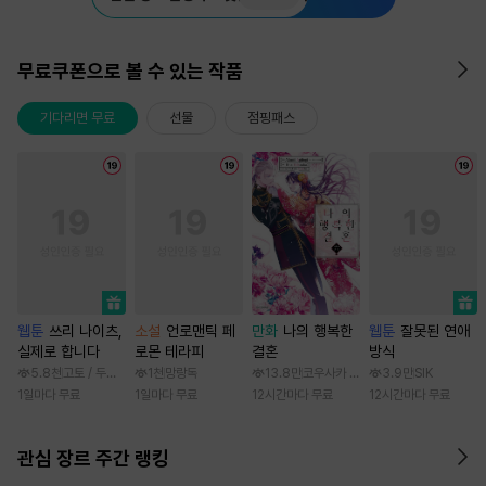
무료쿠폰으로 볼 수 있는 작품
기다리면 무료
선물
점핑패스
웹툰
쓰리 나이츠,
소설
언로맨틱 페
만화
나의 행복한
웹툰
잘못된 연애
실제로 합니다
로몬 테라피
결혼
방식
5.8천
고토 / 두나래
1천
망랑독
13.8만
코우사카 리토 / 아기토기 아쿠미
3.9만
SIK
1일마다 무료
1일마다 무료
12시간마다 무료
12시간마다 무료
관심 장르 주간 랭킹