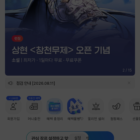
2
/
15
점검 안내 [2026.08.11]
+1,000원
첫충전 혜택
회원가입
머니충전
혜택 총정리
혜택몰빵💘
밀리언 셀러
점핑패스
선물
설정
관심 장르 설정하고 맞춤 추천 받기