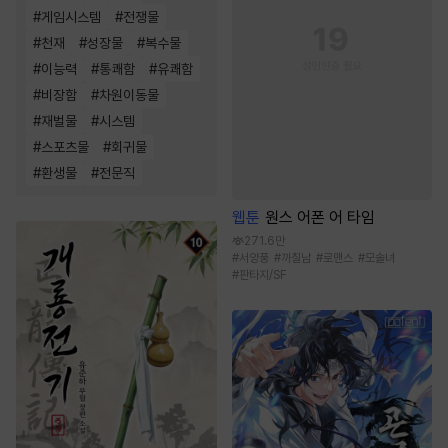
#
게임시스템
#
전쟁물
#
천재
#
성장물
#
복수물
#
이능력
#
통쾌함
#
유쾌함
#
비장함
#
차원이동물
#
재벌물
#
시스템
#
스포츠물
#
회귀물
#
환생물
#
전문직
웹툰
원스 어폰 어 타임
271.6만
#
서양풍
#
까칠남
#
로맨스
#
모솔녀
#
판타지/SF