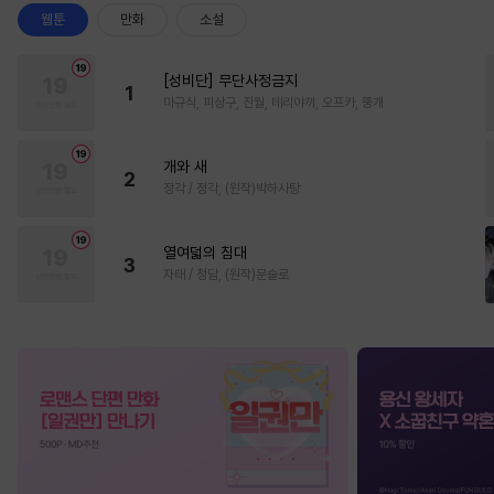
웹툰
만화
소설
[성비단] 무단사정금지
1
마규식, 피상구, 진월, 테리야끼, 오프카, 뚱개
개와 새
2
정각 / 정각, (원작)박하사탕
열여덟의 침대
3
자태 / 청담, (원작)문슬로