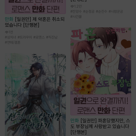
1.2만
#
잔망수
#
순정공
#
순진수
#
사랑꾼공
#
사건물
만화
[일권만] 제 약혼은 취소되
었습니다 [단행본]
1천
#
상처녀
#
트라우마
#
로맨스
#
직진남
#
연애/결혼
만화
[일권만] 파혼당했지만, 스
도 부장님께 사랑받고 있습니다
[단행본]