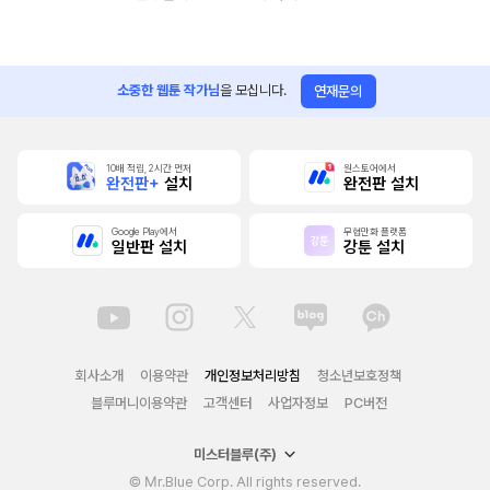
소중한 웹툰 작가님
을 모십니다.
연재문의
10배 적립, 2시간 먼저
원스토어에서
완전판+
설치
완전판 설치
Google Play에서
무협만화 플랫폼
일반판 설치
강툰 설치
회사소개
이용약관
개인정보처리방침
청소년보호정책
블루머니이용약관
고객센터
사업자정보
PC버전
미스터블루(주)
© Mr.Blue Corp. All rights reserved.