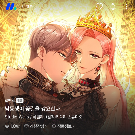
웹툰
로맨스
남동생이 꽃길을 강요한다
Studio Weiib / 하일라, (원작)키다리 스튜디오
1.8만
리뷰작성
작품정보