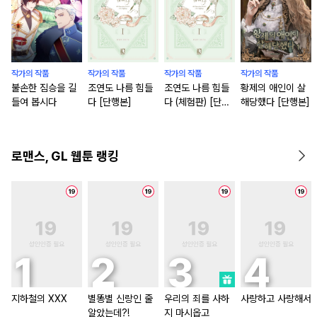
작가의 작품
작가의 작품
작가의 작품
작가의 작품
불손한 짐승을 길
조연도 나름 힘들
조연도 나름 힘들
황제의 애인이 살
들여 봅시다
다 [단행본]
다 (체험판) [단행
해당했다 [단행본]
본]
로맨스, GL 웹툰 랭킹
지하철의 XXX
별똥별 신랑인 줄
우리의 죄를 사하
사랑하고 사랑해서
알았는데?!
지 마시옵고