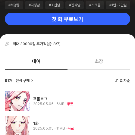
#서양풍
#다정남
#조신남
#집착남
#스크롤
#1만~2만원
첫 화 무료보기
최대 30000점 추가적립
(~8/7)
대여
소장
선택 구매
회차순
91개
프롤로그
2025.05.05
· 6MB
무료
1화
2025.05.05
· 11MB
무료