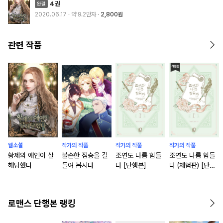
4권
2020.06.17
· 약 9.2만자
2,800원
관련 작품
웹소설
작가의 작품
작가의 작품
작가의 작품
황제의 애인이 살
불손한 짐승을 길
조연도 나름 힘들
조연도 나름 힘들
해당했다
들여 봅시다
다 [단행본]
다 (체험판) [단행
본]
로맨스 단행본 랭킹