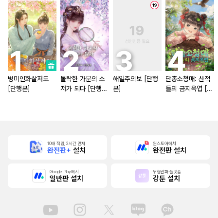
병미인화살저도
몰락한 가문의 소
해일주의보 [단행
단총소청매: 산적
[단행본]
저가 되다 [단행
본]
들의 금지옥엽 [단
본]
행본]
10배 적립, 2시간 먼저
원스토어에서
완전판+
설치
완전판 설치
Google Play에서
무협만화 플랫폼
일반판 설치
강툰 설치