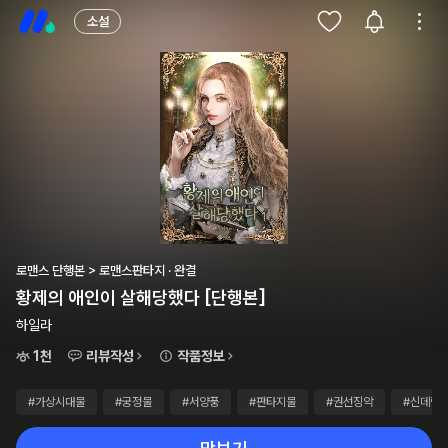
소설
로맨스 단행본 > 로맨스판타지 · 완결
황제의 애인이 살해당했다 [단행본]
하일라
1천
리뷰작성
작품정보
#가상시대물
#궁정물
#서양풍
#판타지물
#권선징악
#신데렐