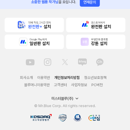
소중한 웹툰 작가님
을 모십니다.
연재문의
10배 적립, 2시간 먼저
원스토어에서
완전판+
설치
완전판 설치
Google Play에서
무협만화 플랫폼
일반판 설치
강툰 설치
회사소개
이용약관
개인정보처리방침
청소년보호정책
블루머니이용약관
고객센터
사업자정보
PC버전
미스터블루(주)
© Mr.Blue Corp. All rights reserved.