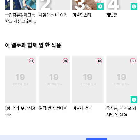
국립자유경제고등
새엄마는 내 여친
미슐랭스타
래빗홀
학교 세실고 2학기
[올컬러]
이 웹툰과 함께 찜 한 작품
[성비단] 무단사정
일곱 번의 선데이
바닐라 선디
용사님, 거기로 가
금지
시면 안 돼요