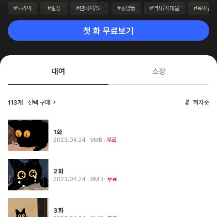
#드라마
#일상
#판타지/SF
#동양풍
#역사/시대물
#육아물
첫 화 무료보기
대여
소장
113개
선택 구매
회차순
1화
2023.04.24
· 9MB
무료
2화
2023.04.24
· 8MB
무료
3화