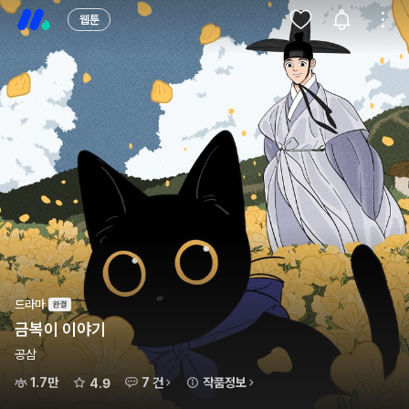
웹툰
드라마
금복이 이야기
공삼
1.7만
7 건
작품정보
4.9