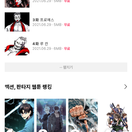
2021.06.29
· 5MB
무료
3화
프로메스
2021.06.29
· 5MB
무료
4화
루 칸
2021.06.29
· 6MB
무료
··· 펼치기
액션, 판타지 웹툰 랭킹