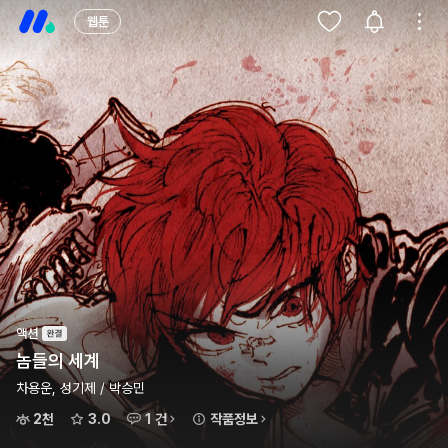
웹툰
액션
놈들의 세계
차용운, 성기제 / 박승민
2천
3.0
1 건
작품정보