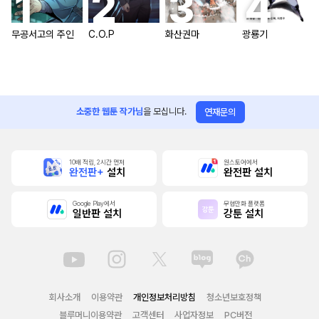
무공서고의 주인
C.O.P
화산권마
광룡기
소중한 웹툰 작가님
을 모십니다.
연재문의
10배 적립, 2시간 먼저
원스토어에서
완전판+
설치
완전판 설치
Google Play에서
무협만화 플랫폼
일반판 설치
강툰 설치
회사소개
이용약관
개인정보처리방침
청소년보호정책
블루머니이용약관
고객센터
사업자정보
PC버전