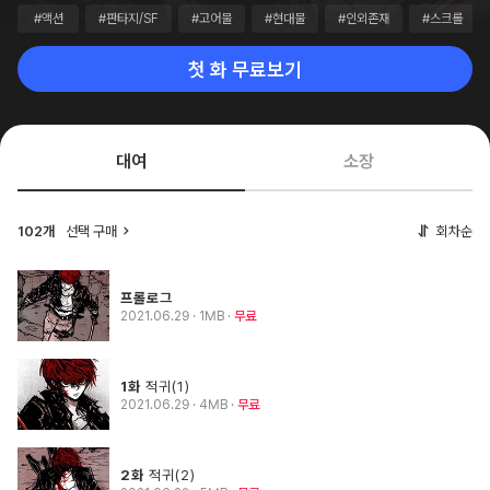
#액션
#판타지/SF
#고어물
#현대물
#인외존재
#스크롤
첫 화 무료보기
대여
소장
102개
선택 구매
회차순
프롤로그
2021.06.29
· 1MB
무료
1화
적귀(1)
2021.06.29
· 4MB
무료
2화
적귀(2)