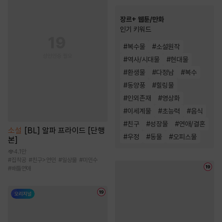
장르+ 웹툰/만화
인기 키워드
#
복수물
#
소설원작
#
역사/시대물
#
현대물
#
환생물
#
다정남
#
복수
#
동양풍
#
힐링물
#
인외존재
#
영상화
#
이세계물
#
초능력
#
음식
#
친구
#
성장물
#
연애/결혼
소설
[BL] 알파 프라이드 [단행
#
우정
#
동물
#
오피스물
본]
4.1만
#
집착공
#
친구>연인
#
일상물
#
미인수
#
배틀연애