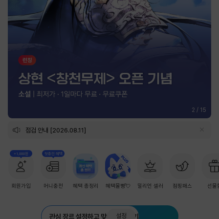
2
/
15
점검 안내 [2026.08.11]
+1,000원
첫충전 혜택
회원가입
머니충전
혜택 총정리
혜택몰빵💘
밀리언 셀러
점핑패스
선물
설정
관심 장르 설정하고 맞춤 추천 받기