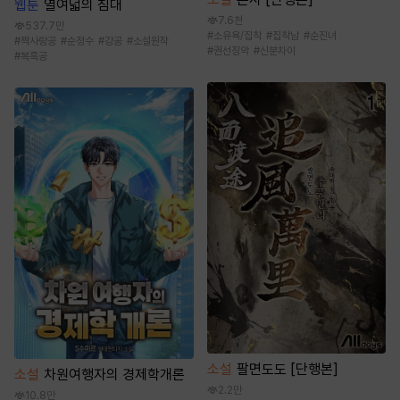
웹툰
열여덟의 침대
7.6천
537.7만
#
소유욕/집착
#
집착남
#
순진녀
#
짝사랑공
#
순정수
#
강공
#
소설원작
#
권선징악
#
신분차이
#
복흑공
소설
팔면도도 [단행본]
소설
차원여행자의 경제학개론
2.2만
10.8만