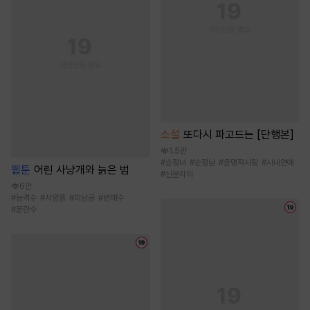
소설
또다시 파고드는 [단행본]
1.5만
#
순정녀
#
순정남
#
운명적사랑
#
사내연애
웹툰
어린 사냥개와 늙은 범
#
신분차이
6만
#
능력수
#
서양풍
#
미남공
#
변태수
#
문란수