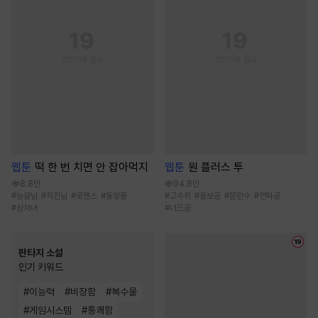
웹툰
떡 한 번 치면 안 잡아먹지
웹툰
원 플러스 투
8.8만
94.8만
#
능글남
#
직진남
#
로맨스
#
동양풍
#
고수위
#
울보공
#
문란수
#
연하공
#
상처녀
#
너드공
판타지 소설
인기 키워드
#
이능력
#
비장함
#
복수물
#
게임시스템
#
통쾌함