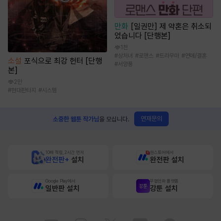
만화
[일권만] 제 약혼은 취소되
었습니다 [단행본]
1천
#
상처녀
#
로맨스
#
트라우마
#
연애/결혼
소설
포식으로 최강 헌터 [단행
#
서양풍
본]
2만
#
현대판타지
#
시스템
연재문의
소중한 웹툰 작가님
을 모십니다.
10배 적립, 2시간 먼저
원스토어에서
완전판+
설치
완전판 설치
Google Play에서
무협만화 플랫폼
일반판 설치
강툰 설치