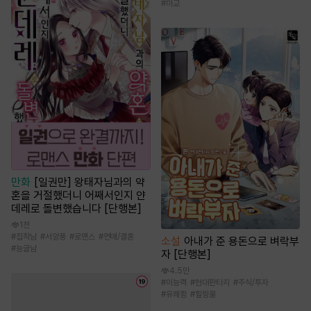
#
마교
만화
[일권만] 왕태자님과의 약
혼을 거절했더니 어째서인지 얀
데레로 돌변했습니다 [단행본]
1천
#
집착남
#
서양풍
#
로맨스
#
연애/결혼
소설
아내가 준 용돈으로 벼락부
#
능글남
자 [단행본]
4.5만
#
이능력
#
현대판타지
#
주식/투자
#
유쾌함
#
힐링물