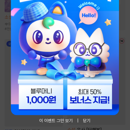
#
현대물
#
연상수
#
다정수
#
집착공
#
미남공
#
친구
#
다정공
#
친구>연인
소설
몰락한 가문의 소저가 되다
#
고수위
59만
#
전생/환생
#
동양풍
#
능력녀
#
걸크러시
이 이벤트 그만 보기
닫기
소설
은사 [단행본]