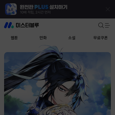
웹툰
만화
소설
무료쿠폰