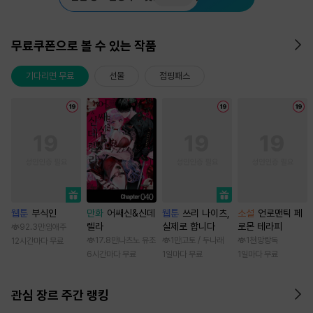
무료쿠폰으로 볼 수 있는 작품
기다리면 무료
선물
점핑패스
웹툰
부식인
만화
어쌔신&신데
웹툰
쓰리 나이츠,
소설
언로맨틱 페
렐라
실제로 합니다
로몬 테라피
92.3만
임애주
17.8만
나츠노 유조
1만
고토 / 두나래
1천
망랑독
12시간마다 무료
6시간마다 무료
1일마다 무료
1일마다 무료
관심 장르 주간 랭킹