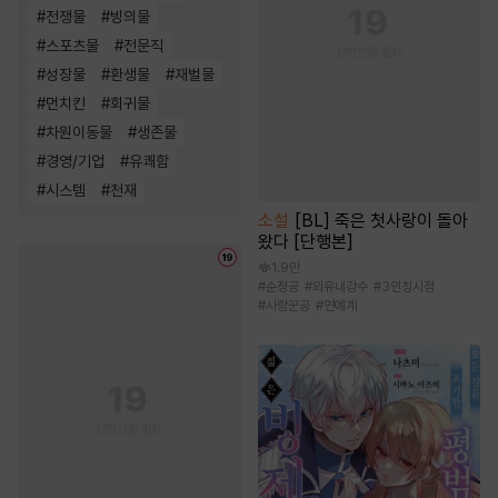
#
전쟁물
#
빙의물
#
스포츠물
#
전문직
#
성장물
#
환생물
#
재벌물
#
먼치킨
#
회귀물
#
차원이동물
#
생존물
#
경영/기업
#
유쾌함
#
시스템
#
천재
소설
[BL] 죽은 첫사랑이 돌아
왔다 [단행본]
1.9만
#
순정공
#
외유내강수
#
3인칭시점
#
사랑꾼공
#
연예계