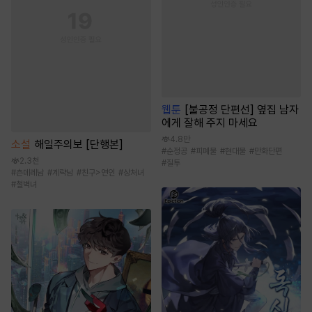
웹툰
[불공정 단편선] 옆집 남자
에게 잘해 주지 마세요
4.8만
소설
해일주의보 [단행본]
#
순정공
#
피폐물
#
현대물
#
만화단편
2.3천
#
질투
#
츤데레남
#
계략남
#
친구>연인
#
상처녀
#
철벽녀