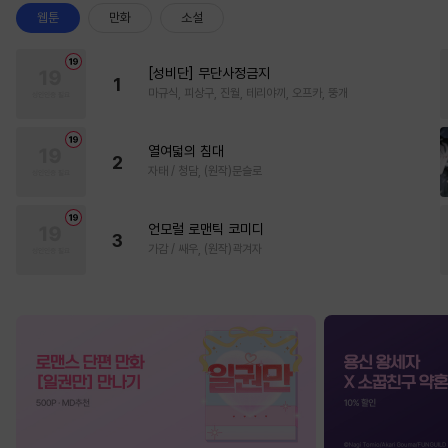
웹툰
만화
소설
[성비단] 무단사정금지
1
마규식, 피상구, 진월, 테리야끼, 오프카, 뚱개
열여덟의 침대
2
자태 / 청담, (원작)문슬로
언모럴 로맨틱 코미디
3
가감 / 쌔우, (원작)곽겨자