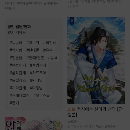
#
복수물
#
성장물
#
전통무협
#
검객/무사
#
통쾌함
#
천재
#
현대판타지
#
사이다물
#
먼치킨
#
재벌물
성인 웹툰/만화
인기 키워드
#
능글남
#
고수위
#
직진남
#
짝사랑
#
현대물
#
유혹
#
절륜남
#
연애/결혼
#
능욕
#
여성인기
#
후방주의
#
삼각관계
#
하드코어
#
모럴리스
#
원나잇
#
계약관계
#
다정남
#
스테디셀러
#
오피스물
#
동거
소설
청성에는 천마가 산다 [단
행본]
8.8만
#
검객/무사
#
통쾌함
#
도사
#
복수물