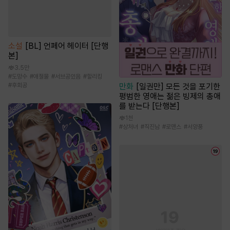
소설
[BL] 언페어 헤이터 [단행
본]
3.5만
#
도망수
#
애절물
#
서브공있음
#
할리킹
#
후회공
만화
[일권만] 모든 것을 포기한
평범한 영애는 젊은 빙제의 총애
를 받는다 [단행본]
1천
#
상처녀
#
직진남
#
로맨스
#
서양풍