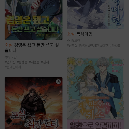
소설
독식마협
18.6만
소설
경영은 됐고 돈만 쓰고 싶
#
신무협
#
천마
#
먼치킨
#
마교
#
환생물
습니다
3.7만
#
먼치킨
#
환생물
#
재벌물
#
천재
#
현대판타지