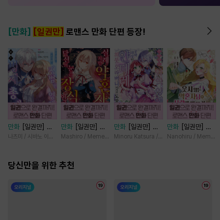
[만화]
[일권만]
로맨스 만화 단편 등장!
만화
[일권만] 모
만화
[일권만] 실
만화
[일권만] 기
만화
[일권만] 웃
든 것을 포기한 평
례지만 약혼자님,
억상실 악역 영애
지 않는 약혼자님
나츠미 / 시바노 이즈미
Mashiro / Memeko
Minoru Katsura / Mizune
Nanohiru / Memek
범한 영애는 젊은
당신의 눈은 장식
는 공략 대상인 얀
이 사랑에 빠진 건
빙제의 총애를 받
인가요? [단행본]
데레 의붓 오라버
변장한 저인 것 같
는다 [단행본]
당신만을 위한 추천
니에게서 도망칠
습니다 [단행본]
수가 없다 [단행
본]