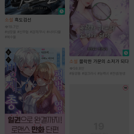
소설
흑도검선
19.7만
#
성장물
#
신무협
#
검객/무사
#
사이다물
#
복수물
소설
몰락한 가문의 소저가 되다
58.8만
#
동양풍
#
걸크러시
#
능력녀
#
전생/환생