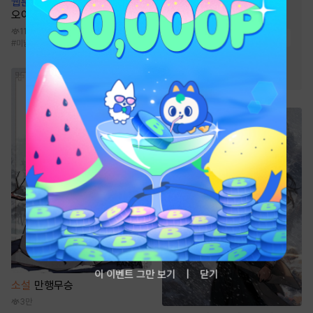
웹툰
TRICK or LOVE! (트릭
#
여성인기
#
짝사랑
오어 러브!)
#
모럴리스
#
계약관계
117.7만
#
하드코어
#
동거
#
직진남
#
미남수
#
동거
#
다정수
#
키작공
#
자낮공
#
삼각관계
#
원나잇
#
연애/결혼
#
고수위
이 이벤트 그만 보기
닫기
소설
만행무승
3만