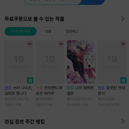
무료쿠폰으로 볼 수 있는 작품
기다리면 무료
선물
점핑패스
웹툰
쓰리 나이츠,
소설
언로맨틱 페
만화
나의 행복한
웹툰
잘못된 연애
실제로 합니다
로몬 테라피
결혼
방식
5.8천
고토 / 두나래
1천
망랑독
13.8만
코우사카 리토 / 아기토기 아쿠미
3.9만
SIK
1일마다 무료
1일마다 무료
12시간마다 무료
12시간마다 무료
관심 장르 주간 랭킹