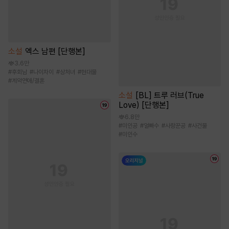
소설
엑스 남편 [단행본]
3.6만
#
후회남
#
나이차이
#
상처녀
#
현대물
#
계약연애/결혼
소설
[BL] 트루 러브(True
Love) [단행본]
6.8만
#
미인공
#
얼빠수
#
사랑꾼공
#
사건물
#
미인수