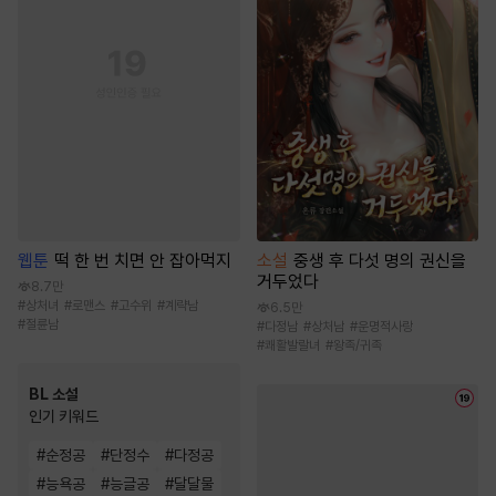
웹툰
떡 한 번 치면 안 잡아먹지
소설
중생 후 다섯 명의 권신을
거두었다
8.7만
#
상처녀
#
로맨스
#
고수위
#
계략남
6.5만
#
절륜남
#
다정남
#
상처남
#
운명적사랑
#
쾌활발랄녀
#
왕족/귀족
BL 소설
인기 키워드
#
순정공
#
단정수
#
다정공
#
능욕공
#
능글공
#
달달물