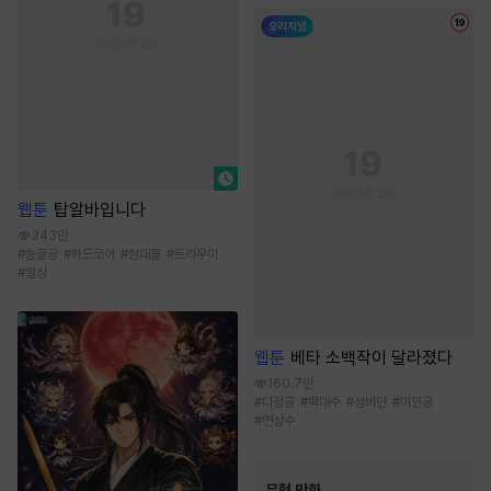
웹툰
탑알바입니다
343만
#
능글공
#
하드코어
#
현대물
#
트라우마
#
일상
웹툰
베타 소백작이 달라졌다
160.7만
#
다정공
#
떡대수
#
성비단
#
미인공
#
연상수
무협 만화