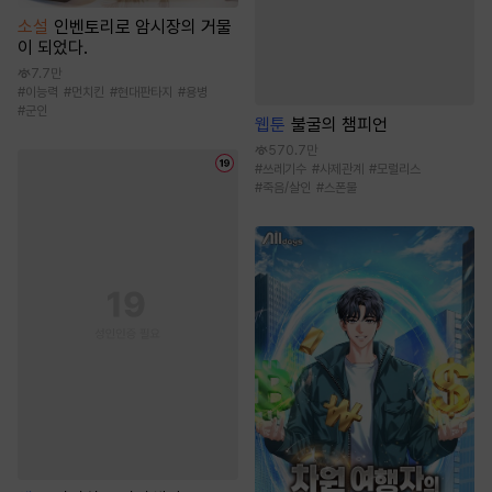
소설
인벤토리로 암시장의 거물
이 되었다.
7.7만
#
이능력
#
먼치킨
#
현대판타지
#
용병
#
군인
웹툰
불굴의 챔피언
570.7만
#
쓰레기수
#
사제관계
#
모럴리스
#
죽음/살인
#
스폰물