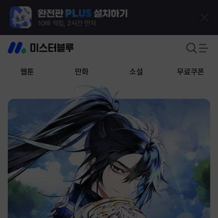
웹툰
만화
소설
무료쿠폰