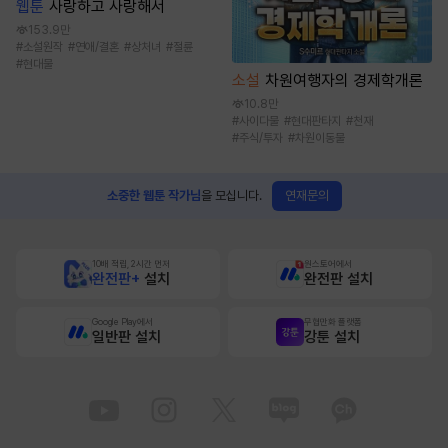
웹툰
사랑하고 사랑해서
153.9만
#
소설원작
#
연애/결혼
#
상처녀
#
절륜
#
현대물
소설
차원여행자의 경제학개론
10.8만
#
사이다물
#
현대판타지
#
천재
#
주식/투자
#
차원이동물
연재문의
소중한 웹툰 작가님
을 모십니다.
10배 적립, 2시간 먼저
원스토어에서
완전판+
설치
완전판 설치
Google Play에서
무협만화 플랫폼
일반판 설치
강툰 설치