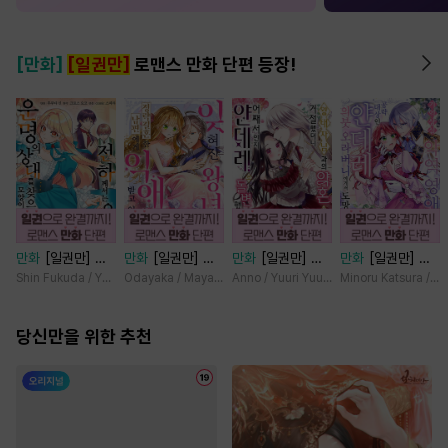
[만화]
[일권만]
로맨스 만화 단편 등장!
만화
[일권만] 전
만화
[일권만] 잊
만화
[일권만] 왕
만화
[일권만] 기
하께서는 오늘도
혀진 왕녀지만 정
태자님과의 약혼을
억상실 악역 영애
Shin Fukuda / Yoko Kurosu
Odayaka / Maya Koike
Anno / Yuuri Yuudachi
Minoru Katsura / M
운명의 상대를 찾
략결혼 한 남편에
거절했더니 어째서
는 공략 대상인 얀
으신 모양이네요
게 익애받고 있습
인지 얀데레로 돌
데레 의붓 오라버
(웃음) [단행본]
당신만을 위한 추천
니다 [단행본]
변했습니다 [단행
니에게서 도망칠
본]
수가 없다 [단행
본]