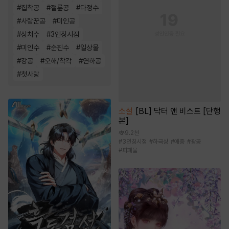
#
집착공
#
절륜공
#
다정수
#
사랑꾼공
#
미인공
#
상처수
#
3인칭시점
#
미인수
#
순진수
#
일상물
#
강공
#
오해/착각
#
연하공
#
첫사랑
소설
[BL] 닥터 앤 비스트 [단행
본]
9.2천
#
3인칭시점
#
하극상
#
애증
#
광공
#
피폐물