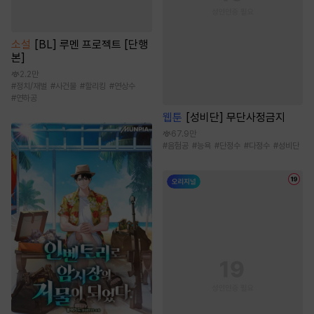
소설
[BL] 루멘 프로젝트 [단행
본]
2.2만
#
정치/재벌
#
사건물
#
할리킹
#
연상수
#
연하공
웹툰
[성비단] 무단사정금지
67.9만
#
음험공
#
능욕
#
단정수
#
다정수
#
성비단