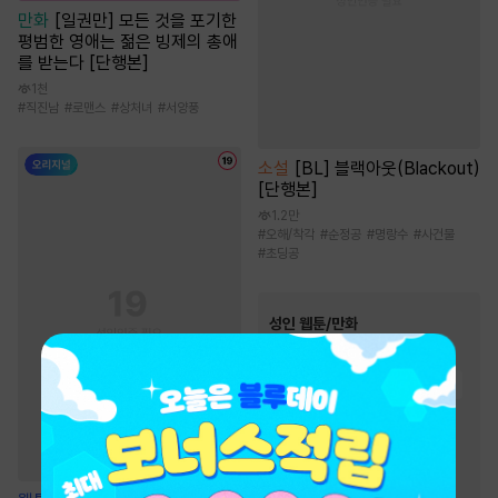
만화
[일권만] 모든 것을 포기한
평범한 영애는 젊은 빙제의 총애
를 받는다 [단행본]
1천
#
직진남
#
로맨스
#
상처녀
#
서양풍
소설
[BL] 블랙아웃(Blackout)
[단행본]
1.2만
#
오해/착각
#
순정공
#
명랑수
#
사건물
#
초딩공
성인 웹툰/만화
인기 키워드
#
능욕
#
오피스물
#
현대물
#
다정남
#
후방주의
#
능글남
#
절륜남
#
스테디셀러
#
유혹