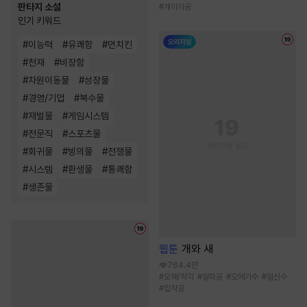
판타지 소설
#
개아가공
인기 키워드
#
이능력
#
유쾌함
#
먼치킨
#
천재
#
비장함
#
차원이동물
#
성장물
#
경영/기업
#
복수물
#
재벌물
#
게임시스템
#
전문직
#
스포츠물
#
회귀물
#
빙의물
#
전쟁물
#
시스템
#
환생물
#
통쾌함
#
생존물
웹툰
개와 새
764.4만
#
오해/착각
#
알파공
#
오메가수
#
임신수
#
집착공