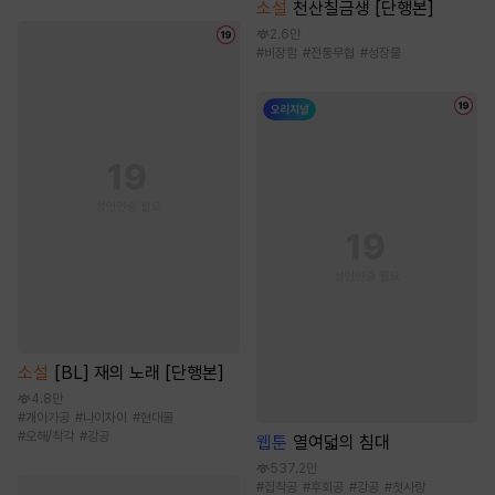
소설
천산칠금생 [단행본]
2.6만
#
비장함
#
전통무협
#
성장물
소설
[BL] 재의 노래 [단행본]
4.8만
#
개아가공
#
나이차이
#
현대물
#
오해/착각
#
강공
웹툰
열여덟의 침대
537.2만
#
집착공
#
후회공
#
강공
#
첫사랑