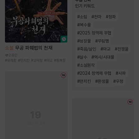
인기 키워드
#
소림
#
천마
#
정파
#
복수물
#
2025 정액제 무협
#
성장물
#
무림맹
소설
무공 파훼법의 천재
#
죽음/살인
#
마교
#
전쟁물
2.8만
#
살수
#
역사/시대물
#
유쾌함
#
먼치킨
#
코믹함
#
마교
#
통쾌함
#
소설원작
#
2024 정액제 무협
#
사파
#
먼치킨
#
환생물
#
우정
#
복수
#
천하제일인