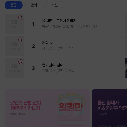
웹툰
만화
소설
[성비단] 무단사정금지
1
마규식, 피상구, 진월, 테리야끼, 오프카, 뚱개
개와 새
2
정각 / 정각, (원작)박하사탕
열여덟의 침대
3
자태 / 청담, (원작)문슬로