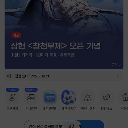
2
/
15
점검 안내 [2026.08.11]
+1,000원
첫충전 혜택
회원가입
머니충전
혜택 총정리
혜택몰빵💘
밀리언 셀러
점핑패스
선물
설정
관심 장르 설정하고 맞춤 추천 받기