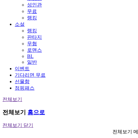
성인관
무료
랭킹
소설
랭킹
판타지
무협
로맨스
BL
일반
이벤트
기다리면 무료
선물함
점핑패스
전체보기
전체보기
홈으로
전체보기 닫기
전체보기 