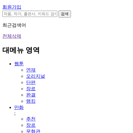
회원가입
검색
최근검색어
전체삭제
대메뉴 영역
웹툰
연재
오리지널
단편
장르
완결
랭킹
만화
;
추천
장르
무협관