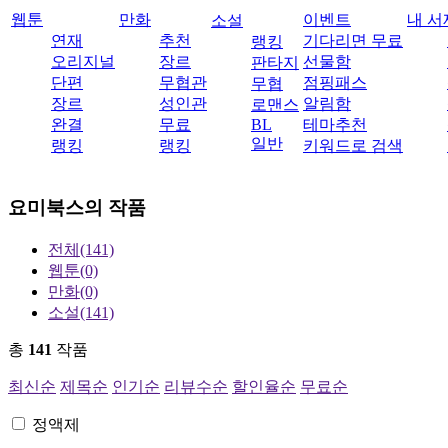
웹툰
만화
이벤트
내 서
소설
연재
추천
기다리면 무료
랭킹
오리지널
장르
선물함
판타지
단편
무협관
점핑패스
무협
장르
성인관
알림함
로맨스
완결
무료
BL
테마추천
일반
랭킹
랭킹
키워드로 검색
요미북스
의 작품
전체
(141)
웹툰
(0)
만화
(0)
소설
(141)
총
141
작품
최신순
제목순
인기순
리뷰수순
할인율순
무료순
정액제