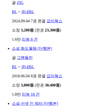
글
ZIG
BL
>
국내BL
2024.09.04
7권 완결
요미북스
소장
3,200원
(전권
23,300원
)
1.6만
리뷰 8 건
소설
화도월해 [단행본]
글
그웬돌린
BL
>
국내BL
2018.06.04
8권 완결
요미북스
소장
3,800원
(전권
30,400원
)
1.8만
리뷰 18 건
소설
선셋 인 워터 [단행본]