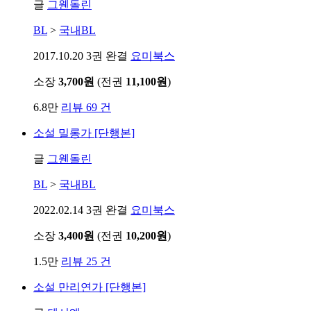
글
그웬돌린
BL
>
국내BL
2017.10.20
3권 완결
요미북스
소장
3,700원
(전권
11,100원
)
6.8만
리뷰 69 건
소설
밀롱가 [단행본]
글
그웬돌린
BL
>
국내BL
2022.02.14
3권 완결
요미북스
소장
3,400원
(전권
10,200원
)
1.5만
리뷰 25 건
소설
만리연가 [단행본]