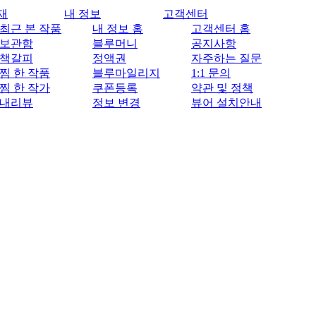
재
내 정보
고객센터
최근 본 작품
내 정보 홈
고객센터 홈
보관함
블루머니
공지사항
책갈피
정액권
자주하는 질문
찜 한 작품
블루마일리지
1:1 문의
찜 한 작가
쿠폰등록
약관 및 정책
내리뷰
정보 변경
뷰어 설치안내