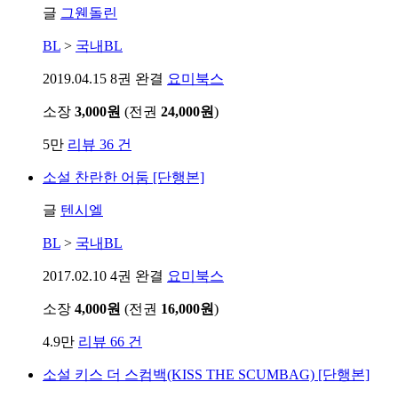
글
그웬돌린
BL
>
국내BL
2019.04.15
8권 완결
요미북스
소장
3,000원
(전권
24,000원
)
5만
리뷰 36 건
소설
찬란한 어둠 [단행본]
글
텐시엘
BL
>
국내BL
2017.02.10
4권 완결
요미북스
소장
4,000원
(전권
16,000원
)
4.9만
리뷰 66 건
소설
키스 더 스컴백(KISS THE SCUMBAG) [단행본]