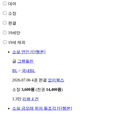
대여
소장
완결
19세만
19세 제외
소설
연인 [단행본]
글
그웬돌린
BL
>
국내BL
2026.07.06
4권 완결
요미북스
소장
3,600원
(전권
14,400원
)
1.3만
리뷰 4 건
소설
금모래 위의 돌조각 [단행본]