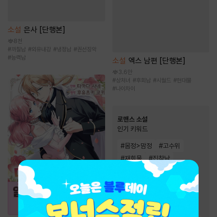
소설
은사 [단행본]
8천
#
까칠남
#
외유내강
#
냉정남
#
권선징악
#
능력남
소설
엑스 남편 [단행본]
3.6만
#
상처녀
#
후회남
#
시월드
#
현대물
#
나이차이
로맨스 소설
인기 키워드
#
몸정>맘정
#
고수위
#
재회물
#
집착남
#
운명적사랑
#
직진남
#
상처녀
#
순진녀
#
왕족/귀족
#
순정남
#
소유욕/집착
#
능력남