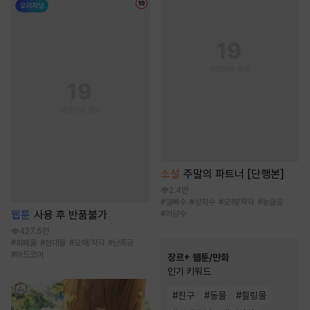
소설
주말의 파트너 [단행본]
2.4만
#
얼빠수
#
상처수
#
오해/착각
#
능글공
웹툰
사용 후 반품불가
#
허당수
427.5만
#
피폐물
#
현대물
#
오해/착각
#
난폭공
#
하드코어
장르+ 웹툰/만화
인기 키워드
#
친구
#
동물
#
힐링물