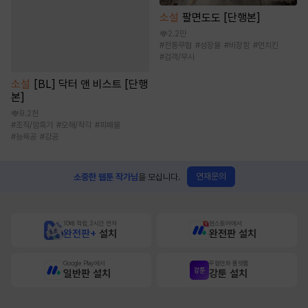
소설
팔면도도 [단행본]
2.2만
#
전통무협
#
성장물
#
비장함
#
먼치킨
#
검객/무사
소설
[BL] 닥터 앤 비스트 [단행
본]
9.2천
#
조직/암흑가
#
오해/착각
#
피폐물
#
능욕공
#
강공
연재문의
소중한 웹툰 작가님
을 모십니다.
10배 적립, 2시간 먼저
원스토어에서
완전판+
설치
완전판 설치
Google Play에서
무협만화 플랫폼
일반판 설치
강툰 설치