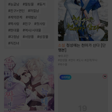
#
능글남
#
힐링물
#
동거
#
친구>연인
#
까칠남
#
계약관계
#
재벌남
#
짝사랑
#
친구
#
첫사랑
#
현대물
#
역사/시대물
#
다정남
#
서양풍
#
성장물
#
직진녀
소설
청성에는 천마가 산다 [단
행본]
8.8만
#
환생물
#
천마
#
도사
#
검객/무사
#
복수물