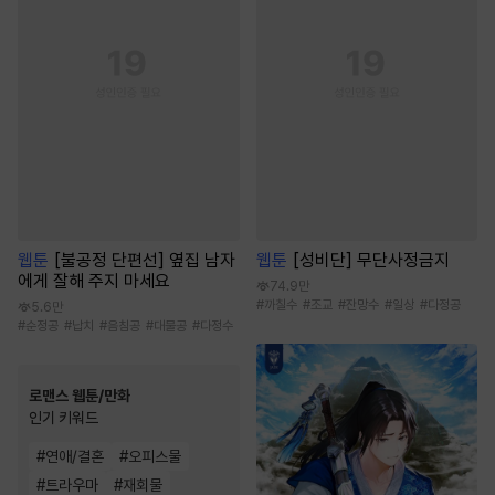
웹툰
[불공정 단편선] 옆집 남자
웹툰
[성비단] 무단사정금지
에게 잘해 주지 마세요
74.9만
#
까칠수
#
조교
#
잔망수
#
일상
#
다정공
5.6만
#
순정공
#
납치
#
음침공
#
대물공
#
다정수
로맨스 웹툰/만화
인기 키워드
#
연애/결혼
#
오피스물
#
트라우마
#
재회물