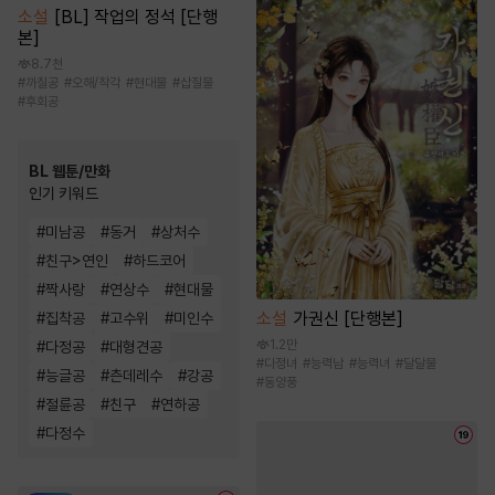
소설
[BL] 작업의 정석 [단행
본]
8.7천
#
까칠공
#
오해/착각
#
현대물
#
삽질물
#
후회공
BL 웹툰/만화
인기 키워드
#
미남공
#
동거
#
상처수
#
친구>연인
#
하드코어
#
짝사랑
#
연상수
#
현대물
소설
가권신 [단행본]
#
집착공
#
고수위
#
미인수
1.2만
#
다정공
#
대형견공
#
다정녀
#
능력남
#
능력녀
#
달달물
#
능글공
#
츤데레수
#
강공
#
동양풍
#
절륜공
#
친구
#
연하공
#
다정수