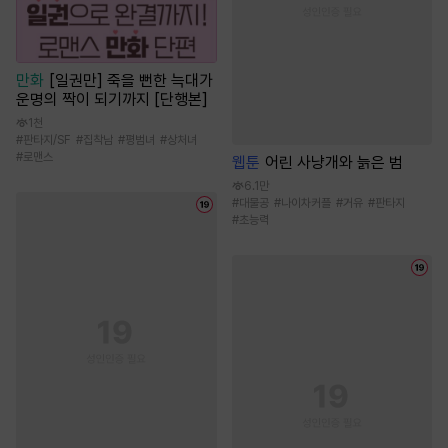
만화
[일권만] 죽을 뻔한 늑대가
운명의 짝이 되기까지 [단행본]
1천
#
판타지/SF
#
집착남
#
평범녀
#
상처녀
#
로맨스
웹툰
어린 사냥개와 늙은 범
6.1만
#
대물공
#
나이차커플
#
거유
#
판타지
#
초능력