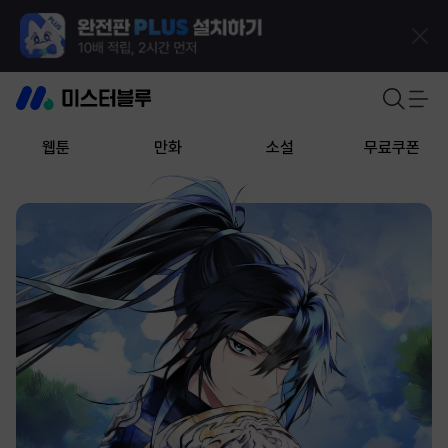
웹툰
만화
소설
무료쿠폰