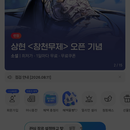
2
/
15
점검 안내 [2026.08.11]
+1,000원
첫충전 혜택
회원가입
머니충전
혜택 총정리
혜택몰빵💘
밀리언 셀러
점핑패스
선물
설정
관심 장르 설정하고 맞춤 추천 받기