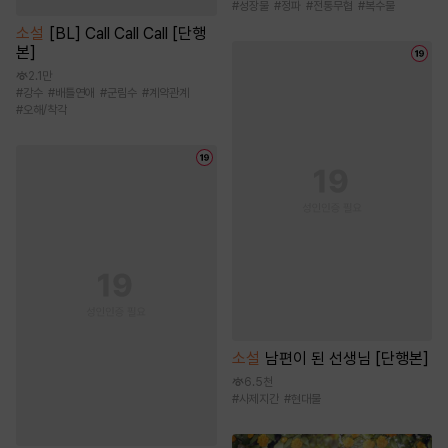
#
성장물
#
정파
#
전통무협
#
복수물
소설
[BL] Call Call Call [단행
본]
2.1만
#
강수
#
배틀연애
#
군림수
#
계약관계
#
오해/착각
소설
남편이 된 선생님 [단행본]
6.5천
#
사제지간
#
현대물