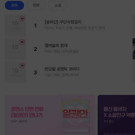
웹툰
만화
소설
[성비단] 무단사정금지
1
마규식, 피상구, 진월, 테리야끼, 오프카, 뚱개
열여덟의 침대
2
자태 / 청담, (원작)문슬로
언모럴 로맨틱 코미디
3
가감 / 쌔우, (원작)곽겨자