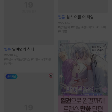
웹툰
원스 어폰 어 타임
271.6만
#
인외존재
#
까칠남
#
판타지/SF
#
드라마
#
서양풍
웹툰
열여덟의 침대
538.4만
#
무심수
#
학원/캠퍼스
#
미인수
#
후회공
#
순정수