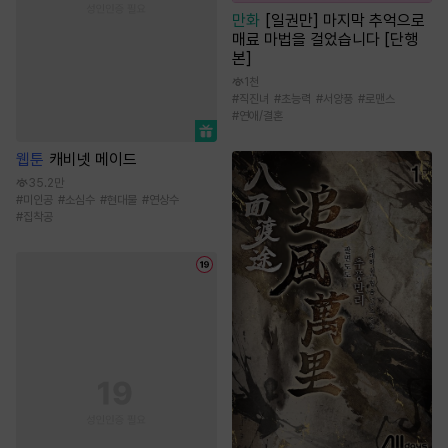
만화
[일권만] 마지막 추억으로
매료 마법을 걸었습니다 [단행
본]
1천
#
직진녀
#
초능력
#
서양풍
#
로맨스
#
연애/결혼
웹툰
캐비넷 메이드
35.2만
#
미인공
#
소심수
#
현대물
#
연상수
#
집착공