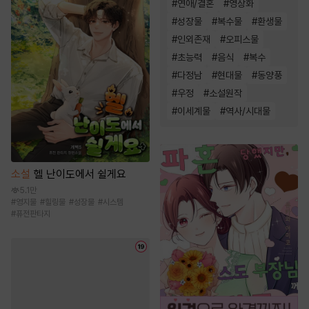
#
연애/결혼
#
영상화
#
성장물
#
복수물
#
환생물
#
인외존재
#
오피스물
#
초능력
#
음식
#
복수
#
다정남
#
현대물
#
동양풍
#
우정
#
소설원작
#
이세계물
#
역사/시대물
소설
헬 난이도에서 쉴게요
5.1만
#
영지물
#
힐링물
#
성장물
#
시스템
#
퓨전판타지