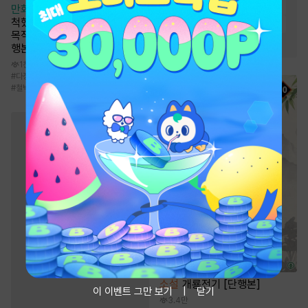
#
재벌남
#
다정남
#
첫사랑
만화
[일권만] 매료 마법에 걸린
척했더니 냉담했던 약혼자가 맹
#
능력녀
#
계략남
#
절륜남
목적인 사랑꾼이 되었습니다 [단
#
오해
#
상처남
행본]
1천
#
다정남
#
연애/결혼
#
계약관계
#
서양풍
#
철벽녀
소설
개룡전기 [단행본]
이 이벤트 그만 보기
닫기
3.4만