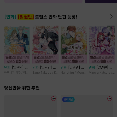
[만화]
[일권만]
로맨스 만화 단편 등장!
만화
[일권만] 제
만화
[일권만] 매
만화
[일권만] 웃
만화
[일권만] 기
약혼은 취소되었습
료 마법에 걸린 척
지 않는 약혼자님
억상실 악역 영애
하루나기 리구 / 미즈메
Sane Takada / Koki Fuyutsuki
Nanohiru / Memeko
Minoru Katsura / M
니다 [단행본]
했더니 냉담했던
이 사랑에 빠진 건
는 공략 대상인 얀
약혼자가 맹목적인
변장한 저인 것 같
데레 의붓 오라버
당신만을 위한 추천
사랑꾼이 되었습니
습니다 [단행본]
니에게서 도망칠
다 [단행본]
수가 없다 [단행
본]