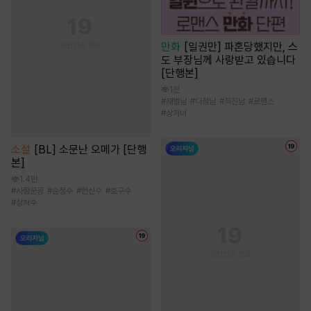
만화
[일권만] 파혼당했지만, 스
도 부장님께 사랑받고 있습니다
[단행본]
1천
#
재벌남
#
다정남
#
직진남
#
로맨스
#
상처녀
소설
[BL] 소문난 오메가 [단행
본]
1.4만
#
사랑꾼공
#
순정수
#
헌신수
#
호구수
#
상처수