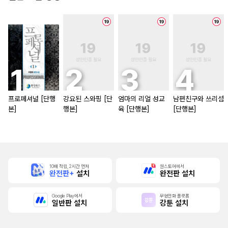
프로페셔널 [단행
강요된 스와핑 [단
엄마의 리얼 성교
남편친구와 쓰리섬
본]
행본]
육 [단행본]
[단행본]
10배 적립, 2시간 먼저
원스토어에서
완전판+
설치
완전판 설치
Google Play에서
무협만화 플랫폼
일반판 설치
강툰 설치