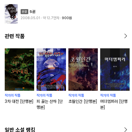
5권
2008.05.01
· 약 12.7만자
900원
관련 작품
작가의 작품
작가의 작품
작가의 작품
작가의 작품
3차 대전 [단행본]
피 끓는 산하 [단
초월인간 [단행본]
머더엠퍼러 [단행
행본]
본]
일반 소설 랭킹