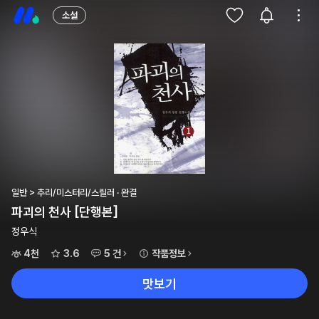
소설
일반 > 추리/미스터리/스릴러 · 완결
파괴의 천사 [단행본]
정우식
4천
3.6
5 건
작품정보
맛보기