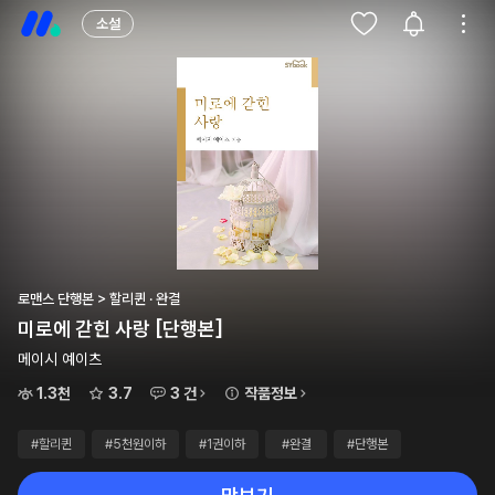
소설
로맨스 단행본 > 할리퀸 · 완결
미로에 갇힌 사랑 [단행본]
메이시 예이츠
1.3천
3.7
3 건
작품정보
#할리퀸
#5천원이하
#1권이하
#완결
#단행본