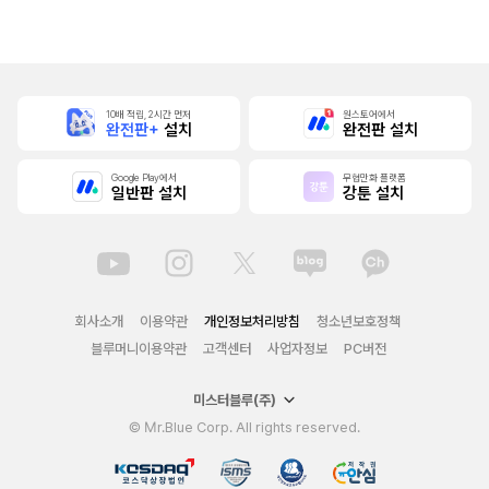
본]
행본]
10배 적립, 2시간 먼저
원스토어에서
완전판+
설치
완전판 설치
Google Play에서
무협만화 플랫폼
일반판 설치
강툰 설치
회사소개
이용약관
개인정보처리방침
청소년보호정책
블루머니이용약관
고객센터
사업자정보
PC버전
미스터블루(주)
© Mr.Blue Corp. All rights reserved.