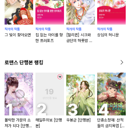
작가의 작품
작가의 작품
작가의 작품
작가의 작품
그 빛이 찾아오면
집 없는 아이를 향
[할리퀸] 시크와
상심의 허니문
한 프러포즈
금단의 하룻밤 패
키지
로맨스 단행본 랭킹
몰락한 가문의 소
해일주의보 [단행
우봉군 [단행본]
단총소청매: 산적
저가 되다 [단행
본]
들의 금지옥엽 [단