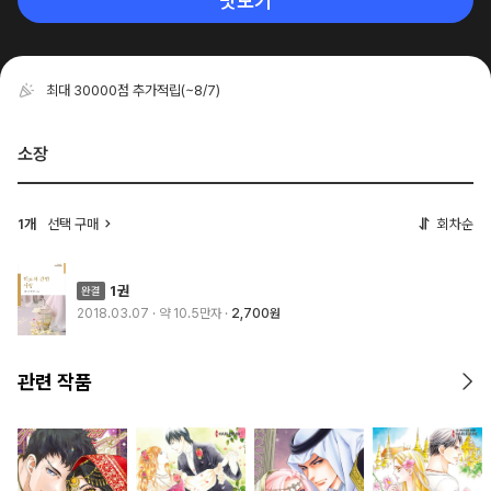
맛보기
최대 30000점 추가적립
(~8/7)
소장
1개
선택 구매
회차순
1권
2018.03.07
· 약 10.5만자
2,700원
관련 작품