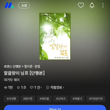
소설
로맨스 단행본 > 할리퀸 · 완결
말괄량이 님프 [단행본]
마거릿 웨이
1천
1.0
1 건
작품정보
#서양풍
#할리퀸
#재회물
#상처녀
#재벌녀
#5천원이하