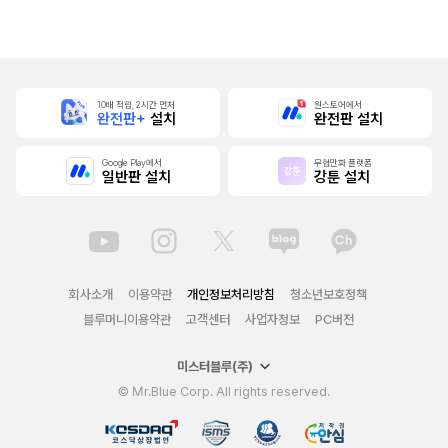
본]
10배 적립, 2시간 먼저
원스토어에서
완전판+
설치
완전판 설치
Google Play에서
무협만화 플랫폼
일반판 설치
강툰 설치
회사소개
이용약관
개인정보처리방침
청소년보호정책
블루머니이용약관
고객센터
사업자정보
PC버전
미스터블루(주)
© Mr.Blue Corp. All rights reserved.