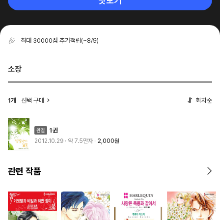
맛보기
최대 30000점 추가적립
(~8/9)
소장
1개
선택 구매
회차순
1권
2012.10.29
· 약 7.5만자
2,000원
관련 작품