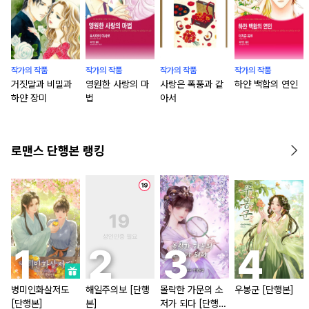
작가의 작품
작가의 작품
작가의 작품
작가의 작품
거짓말과 비밀과
영원한 사랑의 마
사랑은 폭풍과 같
하얀 백합의 연인
하얀 장미
법
아서
로맨스 단행본 랭킹
병미인화살저도
해일주의보 [단행
몰락한 가문의 소
우봉군 [단행본]
[단행본]
본]
저가 되다 [단행