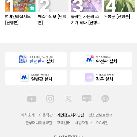
병미인화살저도
해일주의보 [단행
몰락한 가문의 소
우봉군 [단행본]
[단행본]
본]
저가 되다 [단행
본]
10배 적립, 2시간 먼저
원스토어에서
완전판+
설치
완전판 설치
Google Play에서
무협만화 플랫폼
일반판 설치
강툰 설치
회사소개
이용약관
개인정보처리방침
청소년보호정책
블루머니이용약관
고객센터
사업자정보
PC버전