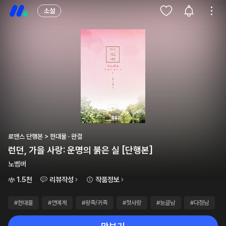
소설
로맨스 단행본 > 현대물 · 완결
런던, 가을 사랑: 운명의 붉은 실 [단행본]
노벰버
1.5천
리뷰작성
작품정보
#현대물
#연예계
#왕족/귀족
#첫사랑
#능글남
#다정남