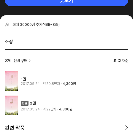
맛보기
최대 30000점 추가적립
(~8/9)
소장
2개
선택 구매
회차순
1권
2017.05.24
· 약 20.8만자
4,300원
2권
2017.05.24
· 약 22만자
4,300원
관련 작품